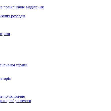
е поліклінічне відділення
ичних розладів
дицини
тенсивної терапії
аторія
е поліклінічне
дкладної допомоги