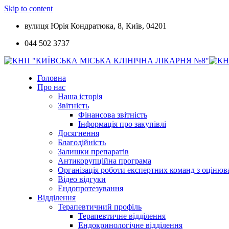
Skip to content
вулиця Юрія Кондратюка, 8, Київ, 04201
044 502 3737
Головна
Про нас
Наша історія
Звітність
Фінансова звітність
Інформація про закупівлі
Досягнення
Благодійність
Залишки препаратів
Антикорупційна програма
Організація роботи експертних команд з оцін
Відео відгуки
Ендопротезування
Відділення
Терапевтичний профіль
Терапевтичне відділення
Ендокринологічне відділення