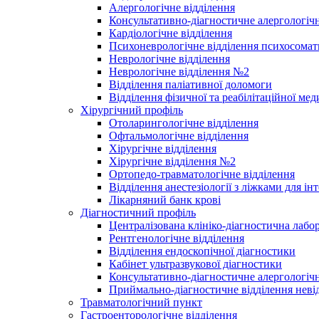
Алергологічне відділення
Консультативно-діагностичне алергологічн
Кардіологічне відділення
Психоневрологічне відділення психосомат
Неврологічне відділення
Неврологічне відділення №2
Відділення паліативної доломоги
Відділення фізичної та реабілітаційної ме
Хірургічний профіль
Отоларингологічне відділення
Офтальмологічне відділення
Хірургічне відділення
Хірургічне відділення №2
Ортопедо-травматологічне відділення
Відділення анестезіології з ліжками для ін
Лікарняний банк крові
Діагностичний профіль
Централізована клініко-діагностична лабор
Рентгенологічне відділення
Відділення ендоскопічної діагностики
Кабінет ультразвукової діагностики
Консультативно-діагностичне алергологічн
Приймально-діагностичне відділення неві
Травматологічний пункт
Гастроенторологічне відділення