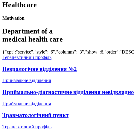
Healthcare
Motivation
Department of a
medical health care
{"cpt":"service","style":"6","columns":"3","show":6,"order":"DES
Терапевтичний профіль
Неврологічне відділення №2
Приймальне відділення
Приймально-діагностичне відділення невідкладно
Приймальне відділення
Травматологічний пункт
Терапевтичний профіль