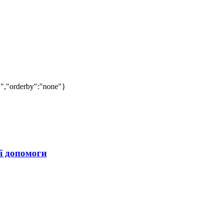
C","orderby":"none"}
ї допомоги