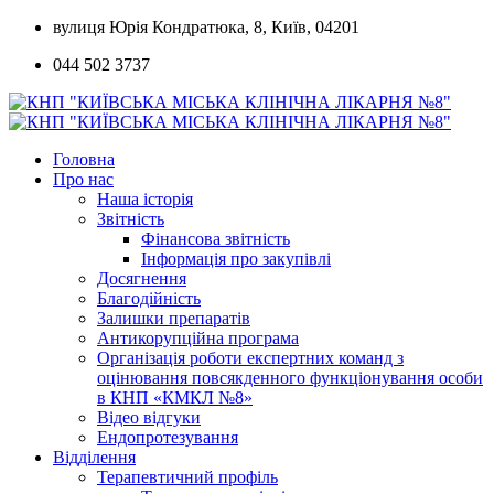
Skip
вулиця Юрія Кондратюка, 8, Київ, 04201
to
044 502 3737
content
Головна
Про нас
Наша історія
Звітність
Фінансова звітність
Інформація про закупівлі
Досягнення
Благодійність
Залишки препаратів
Антикорупційна програма
Організація роботи експертних команд з
оцінювання повсякденного функціонування особи
в КНП «КМКЛ №8»
Відео відгуки
Ендопротезування
Відділення
Терапевтичний профіль