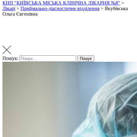
КНП "КИЇВСЬКА МІСЬКА КЛІНІЧНА ЛІКАРНЯ №8"
>
Лікарі
>
Приймально-діагностичне відділення
>
Якубівська
Ольга Євгенівна
Пошук:
Пошук