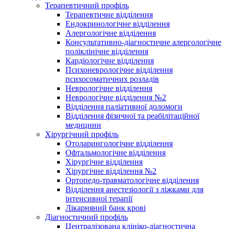
Терапевтичний профіль
Терапевтичне відділення
Ендокринологічне відділення
Алергологічне відділення
Консультативно-діагностичне алергологічне
поліклінічне відділення
Кардіологічне відділення
Психоневрологічне відділення
психосоматичних розладів
Неврологічне відділення
Неврологічне відділення №2
Відділення паліативної доломоги
Відділення фізичної та реабілітаційної
медицини
Хірургічний профіль
Отоларингологічне відділення
Офтальмологічне відділення
Хірургічне відділення
Хірургічне відділення №2
Ортопедо-травматологічне відділення
Відділення анестезіології з ліжками для
інтенсивної терапії
Лікарняний банк крові
Діагностичний профіль
Централізована клініко-діагностична