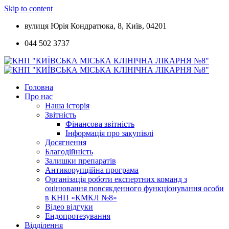
Skip to content
вулиця Юрія Кондратюка, 8, Київ, 04201
044 502 3737
Головна
Про нас
Наша історія
Звітність
Фінансова звітність
Інформація про закупівлі
Досягнення
Благодійність
Залишки препаратів
Антикорупційна програма
Організація роботи експертних команд з
оцінювання повсякденного функціонування особи
в КНП «КМКЛ №8»
Відео відгуки
Ендопротезування
Відділення