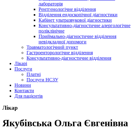
лабораторія
Рентгенологічне відділення
Відділення ендоскопічної діагностики
Кабінет ультразвукової діагностики
Консультативно-діагностичне алергологічне
поліклінічне
Приймально-діагностичне відділення
невідкладної допомоги
Травматологічний пункт
Гастроенторологічне відділення
Консультативно-діагностичне відділення
Лікарі
Послуги
Платні
Послуги НСЗУ
Новини
Контакти
Для пацієнтів
Лікар
Якубівська Ольга Євгенівна