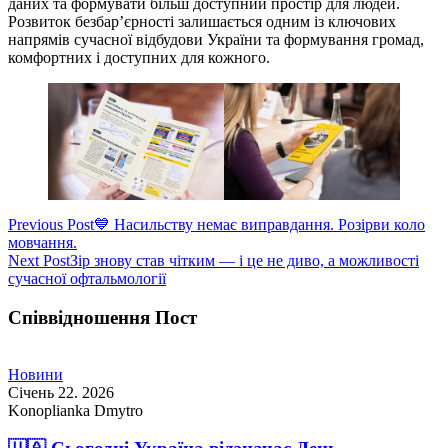
даних та формувати більш доступний простір для людей.
Розвиток безбар’єрності залишається одним із ключових
напрямів сучасної відбудови України та формування громад,
комфортних і доступних для кожного.
Навігація
Previous Post
💙 Насильству немає виправдання. Розірви коло
мовчання.
записів
Next Post
Зір знову став чітким — і це не диво, а можливості
сучасної офтальмології
Співвідношення Пост
Новини
Січень 22. 2026
Konoplianka Dmytro