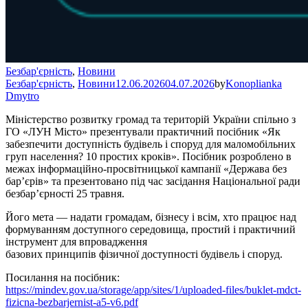
Безбар'єрність
,
Новини
Безбар'єрність
,
Новини
12.06.2026
04.07.2026
by
Konoplianka
Dmytro
Міністерство розвитку громад та територій України спільно з
ГО «ЛУН Місто» презентували практичний посібник «Як
забезпечити доступність будівель і споруд для маломобільних
груп населення? 10 простих кроків». Посібник розроблено в
межах інформаційно-просвітницької кампанії «Держава без
бар’єрів» та презентовано під час засідання Національної ради
безбар’єрності 25 травня.
Його мета — надати громадам, бізнесу і всім, хто працює над
формуванням доступного середовища, простий і практичний
інструмент для впровадження
базових принципів фізичної доступності будівель і споруд.
Посилання на посібник:
https://mindev.gov.ua/storage/app/sites/1/uploaded-files/buklet-mdct-
fizicna-bezbarjernist-a5-v6.pdf