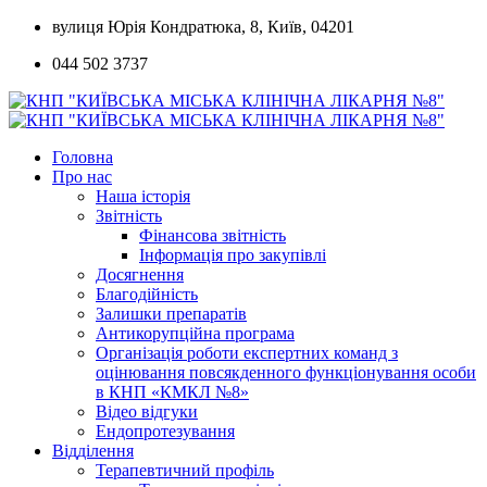
Skip
вулиця Юрія Кондратюка, 8, Київ, 04201
to
044 502 3737
content
Головна
Про нас
Наша історія
Звітність
Фінансова звітність
Інформація про закупівлі
Досягнення
Благодійність
Залишки препаратів
Антикорупційна програма
Організація роботи експертних команд з
оцінювання повсякденного функціонування особи
в КНП «КМКЛ №8»
Відео відгуки
Ендопротезування
Відділення
Терапевтичний профіль