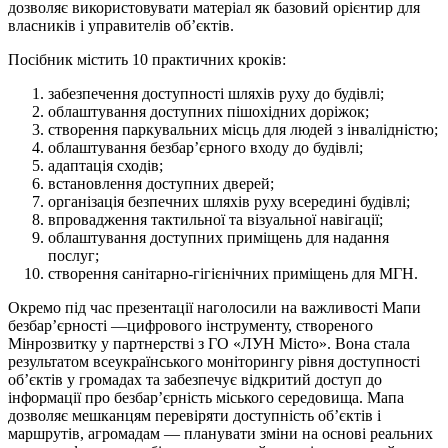
дозволяє використовувати матеріал як базовий орієнтир для
власників і управителів об’єктів.
Посібник містить 10 практичних кроків:
забезпечення доступності шляхів руху до будівлі;
облаштування доступних пішохідних доріжок;
створення паркувальних місць для людей з інвалідністю;
облаштування безбар’єрного входу до будівлі;
адаптація сходів;
встановлення доступних дверей;
організація безпечних шляхів руху всередині будівлі;
впровадження тактильної та візуальної навігації;
облаштування доступних приміщень для надання
послуг;
створення санітарно-гігієнічних приміщень для МГН.
Окремо під час презентації наголосили на важливості Мапи
безбар’єрності —цифрового інструменту, створеного
Мінрозвитку у партнерстві з ГО «ЛУН Місто». Вона стала
результатом всеукраїнського моніторингу рівня доступності
об’єктів у громадах та забезпечує відкритий доступ до
інформації про безбар’єрність міського середовища. Мапа
дозволяє мешканцям перевіряти доступність об’єктів і
маршрутів, агромадам — планувати зміни на основі реальних