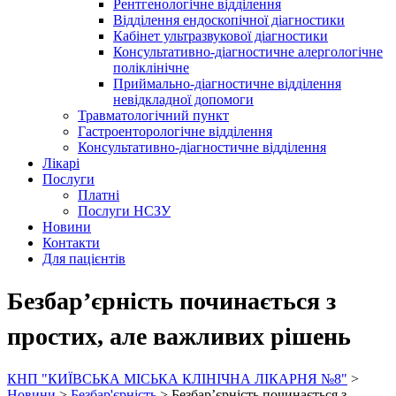
Рентгенологічне відділення
Відділення ендоскопічної діагностики
Кабінет ультразвукової діагностики
Консультативно-діагностичне алергологічне
поліклінічне
Приймально-діагностичне відділення
невідкладної допомоги
Травматологічний пункт
Гастроенторологічне відділення
Консультативно-діагностичне відділення
Лікарі
Послуги
Платні
Послуги НСЗУ
Новини
Контакти
Для пацієнтів
Безбар’єрність починається з
простих, але важливих рішень
КНП "КИЇВСЬКА МІСЬКА КЛІНІЧНА ЛІКАРНЯ №8"
>
Новини
>
Безбар'єрність
>
Безбар’єрність починається з