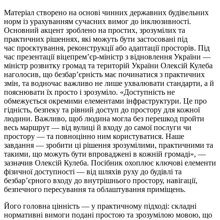
Матеріал створено на основі чинних державних будівельних
норм із урахуванням сучасних вимог до інклюзивності.
Основний акцент зроблено на простих, зрозумілих та
практичних рішеннях, які можуть бути застосовані під
час проєктування, реконструкції або адаптації просторів. Під
час презентації віцепрем’єр-міністр з відновлення України —
міністр розвитку громад та територій України Олексій Кулеба
наголосив, що безбар’єрність має починатися з практичних
змін, та водночас важливо не лише ухвалювати стандарти, а й
пояснювати їх просто і зрозуміло. «Доступність не
обмежується окремими елементами інфраструктури. Це про
гідність, безпеку та рівний доступ до простору для кожної
людини. Важливо, щоб людина могла без перешкод пройти
весь маршрут — від вулиці й входу до самої послуги чи
простору — та повноцінно ним користуватися. Наше
завдання — зробити ці рішення зрозумілими, практичними та
такими, що можуть бути впроваджені в кожній громаді», —
зазначив Олексій Кулеба. Посібник охоплює ключові елементи
фізичної доступності — від шляхів руху до будівлі та
безбар’єрного входу до внутрішнього простору, навігації,
безпечного пересування та облаштування приміщень.
Його головна цінність — у практичному підході: складні
нормативні вимоги подані простою та зрозумілою мовою, що