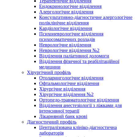
Терапевтичне відділення
Ендокринологічне відділення
Алергологічне відділення
Консультативно-діагностичне алергологічне
поліклінічне відділення
Кардіологічне відділення
Психоневрологічне відділення
психосоматичних розладів
Неврологічне відділення
Неврологічне відділення №2
Відділення паліативної доломоги
Відділення фізичної та реабілітаційної
медицини
Хірургічний профіль
Отоларингологічне відділення
Офтальмологічне відділення
Хірургічне відділення
Хірургічне відділення №2
Ортопедо-травматологічне відділення
Відділення анестезіології з ліжками для
інтенсивної терапії
Лікарняний банк крові
Діагностичний профіль
Централізована клініко-діагностична
лабораторія