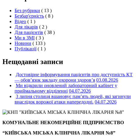
Без рубрики
( 13 )
Безбар'єрність
( 8 )
Відео
( 1 )
Для лікарів
( 2 )
Для пацієнтів
( 38 )
Ми в ЗМІ
( 3 )
Новини
( 133 )
Публікації
( 1 )
Нещодавні записи
Достовірне інформування пацієнтів про доступність КТ
— обов’язок закладу охорони здоров’я
03.08.2026
Ми відкрили оновлений лабораторний кабінет у
приймальному відділенні
04.07.2026
3 липня столиця вшановує пам’ять людей, які загинули
внаслідок ворожої атаки напередодні.
04.07.2026
КОМУНАЛЬНЕ НЕКОМЕРЦІЙНЕ ПІДПРИЄМСТВО
“КИЇВСЬКА МІСЬКА КЛІНІЧНА ЛІКАРНЯ №8”