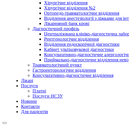
Хірургічне відділення
Хірургічне відділення №2
Ортопедо-травматологічне відділення
Відділення анестезіології з ліжками для ін
Лікарняний банк крові
Діагностичний профіль
Централізована клініко-діагностична лабор
Рентгенологічне відділення
Відділення ендоскопічної діагностики
Кабінет ультразвукової діагностики
Консультативно-діагностичне алергологічн
Приймально-діагностичне відділення неві
Травматологічний пункт
Гастроенторологічне відділення
Консультативно-діагностичне відділення
Лікарі
Послуги
Платні
Послуги НСЗУ
Новини
Контакти
Для пацієнтів