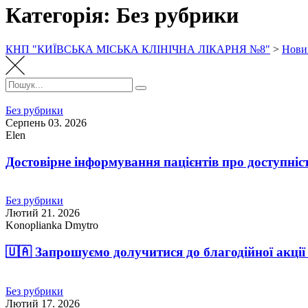
Категорія: Без рубрики
КНП "КИЇВСЬКА МІСЬКА КЛІНІЧНА ЛІКАРНЯ №8"
>
Нови
Пошук:
Пошук
Без рубрики
Серпень 03. 2026
Elen
Достовірне інформування пацієнтів про доступніс
Без рубрики
Лютий 21. 2026
Konoplianka Dmytro
🇺🇦 Запрошуємо долучитися до благодійної акці
Без рубрики
Лютий 17. 2026