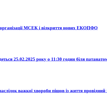
 реорганізації МСЕК і відкриття нових ЕКОПФО
деться 25.02.2025 року о 11:30 годин біля патан
наслідок важкої хвороби пішов із життя провідний