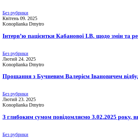
Без рубрики
Квітень 09. 2025
Konoplianka Dmytro
Інтервʼю пацієнтки Кабанової І.В. щодо змін та
Без рубрики
Лютий 24. 2025
Konoplianka Dmytro
Прощання з Бучневим Валерієм Івановичем відбу
Без рубрики
Лютий 23. 2025
Konoplianka Dmytro
З глибоким сумом повідомляємо 3.02.2025 року, в
Без рубрики