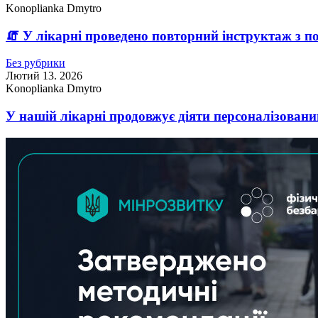
Konoplianka Dmytro
🧯 У лікарні проведено повторний інструктаж з п
Без рубрики
Лютий 13. 2026
Konoplianka Dmytro
У нашій лікарні продовжує діяти персоналізовани