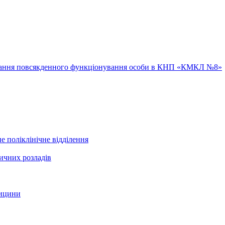
ювання повсякденного функціонування особи в КНП «КМКЛ №8»
е поліклінічне відділення
ичних розладів
дицини