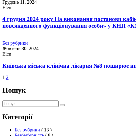
Грудень 11. 2024
Elen
4 грудня 2024 року На виконання постанови кабін
повсякденного функціонування особи» у КНП «
Без рубрики
Жовтень 30. 2024
Elen
Київська міська клінічна лікарня №8 поширює ни
1
2
Пошук
Пошук:
Пошук
Категорії
Без рубрики
( 13 )
Безбар'єрність
( 8 )