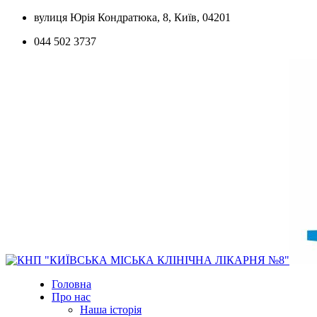
Skip
вулиця Юрія Кондратюка, 8, Київ, 04201
to
044 502 3737
content
Головна
Про нас
Наша історія