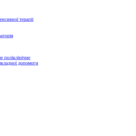
тенсивної терапії
аторія
е поліклінічне
дкладної допомоги