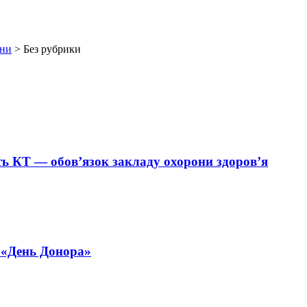
ни
>
Без рубрики
ть КТ — обов’язок закладу охорони здоров’я
ї «День Донора»