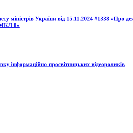
ету міністрів України від 15.11.2024 #1338 «Про 
КМКЛ 8»
зку інформаційно-просвітницьких відеороликів