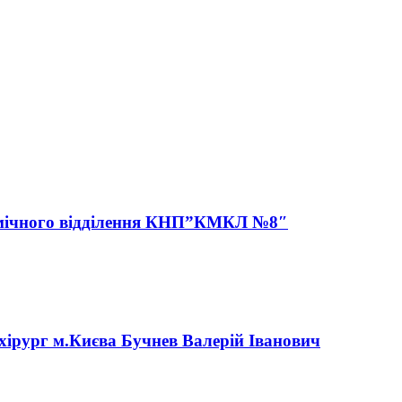
атомічного відділення КНП”КМКЛ №8″
 хірург м.Києва Бучнев Валерій Іванович