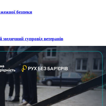
ожежної безпеки
й медичний супровід ветеранів