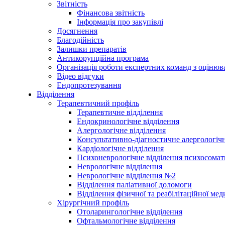
Звітність
Фінансова звітність
Інформація про закупівлі
Досягнення
Благодійність
Залишки препаратів
Антикорупційна програма
Організація роботи експертних команд з оцін
Відео відгуки
Ендопротезування
Відділення
Терапевтичний профіль
Терапевтичне відділення
Ендокринологічне відділення
Алергологічне відділення
Консультативно-діагностичне алергологічн
Кардіологічне відділення
Психоневрологічне відділення психосомат
Неврологічне відділення
Неврологічне відділення №2
Відділення паліативної доломоги
Відділення фізичної та реабілітаційної ме
Хірургічний профіль
Отоларингологічне відділення
Офтальмологічне відділення