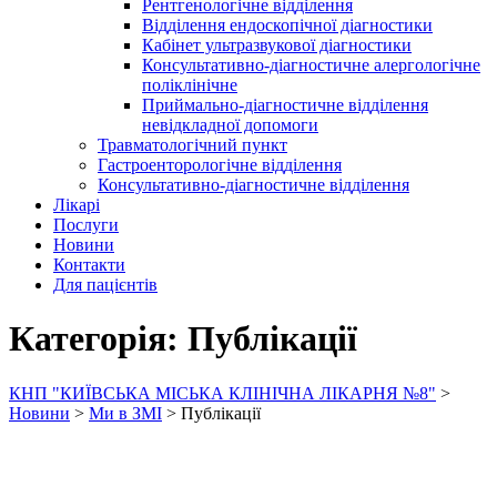
Рентгенологічне відділення
Відділення ендоскопічної діагностики
Кабінет ультразвукової діагностики
Консультативно-діагностичне алергологічне
поліклінічне
Приймально-діагностичне відділення
невідкладної допомоги
Травматологічний пункт
Гастроенторологічне відділення
Консультативно-діагностичне відділення
Лікарі
Послуги
Новини
Контакти
Для пацієнтів
Категорія: Публікації
КНП "КИЇВСЬКА МІСЬКА КЛІНІЧНА ЛІКАРНЯ №8"
>
Новини
>
Ми в ЗМІ
>
Публікації