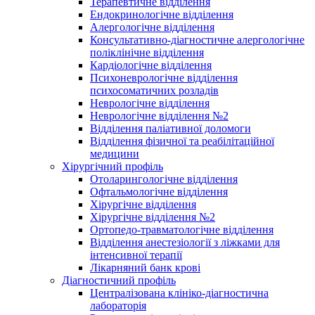
Терапевтичне відділення
Ендокринологічне відділення
Алергологічне відділення
Консультативно-діагностичне алергологічне
поліклінічне відділення
Кардіологічне відділення
Психоневрологічне відділення
психосоматичних розладів
Неврологічне відділення
Неврологічне відділення №2
Відділення паліативної доломоги
Відділення фізичної та реабілітаційної
медицини
Хірургічний профіль
Отоларингологічне відділення
Офтальмологічне відділення
Хірургічне відділення
Хірургічне відділення №2
Ортопедо-травматологічне відділення
Відділення анестезіології з ліжками для
інтенсивної терапії
Лікарняний банк крові
Діагностичний профіль
Централізована клініко-діагностична
лабораторія