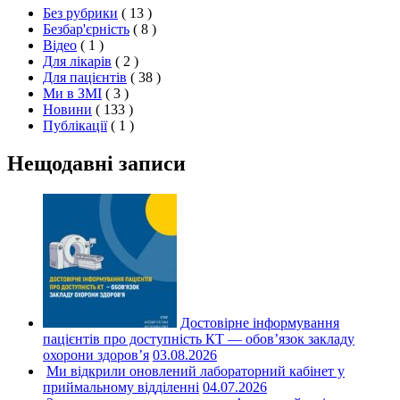
Без рубрики
( 13 )
Безбар'єрність
( 8 )
Відео
( 1 )
Для лікарів
( 2 )
Для пацієнтів
( 38 )
Ми в ЗМІ
( 3 )
Новини
( 133 )
Публікації
( 1 )
Нещодавні записи
Достовірне інформування
пацієнтів про доступність КТ — обов’язок закладу
охорони здоров’я
03.08.2026
Ми відкрили оновлений лабораторний кабінет у
приймальному відділенні
04.07.2026