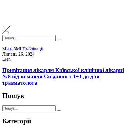
Пошук:
Пошук
Ми в ЗМІ
Публікації
Липень 26. 2024
Elen
Привітання лікарям Київської клінічної лікарні
№8 від команди Сніданок з 1+1 до дня
травматолога
Пошук
Пошук:
Пошук
Категорії