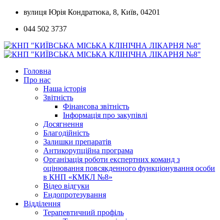
Skip
вулиця Юрія Кондратюка, 8, Київ, 04201
to
044 502 3737
content
Головна
Про нас
Наша історія
Звітність
Фінансова звітність
Інформація про закупівлі
Досягнення
Благодійність
Залишки препаратів
Антикорупційна програма
Організація роботи експертних команд з
оцінювання повсякденного функціонування особи
в КНП «КМКЛ №8»
Відео відгуки
Ендопротезування
Відділення
Терапевтичний профіль