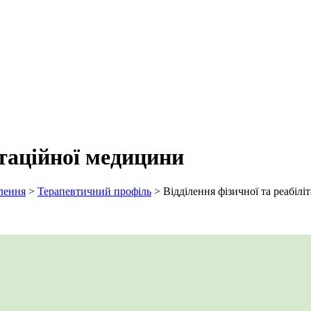
ітаційної медицини
лення
>
Терапевтичний профіль
>
Відділення фізичної та реабіл