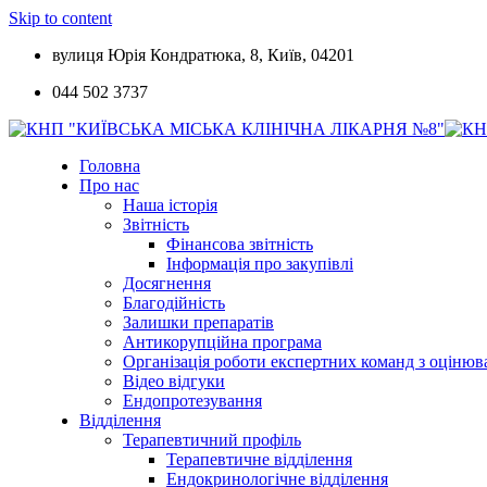
Skip to content
вулиця Юрія Кондратюка, 8, Київ, 04201
044 502 3737
Головна
Про нас
Наша історія
Звітність
Фінансова звітність
Інформація про закупівлі
Досягнення
Благодійність
Залишки препаратів
Антикорупційна програма
Організація роботи експертних команд з оцін
Відео відгуки
Ендопротезування
Відділення
Терапевтичний профіль
Терапевтичне відділення
Ендокринологічне відділення