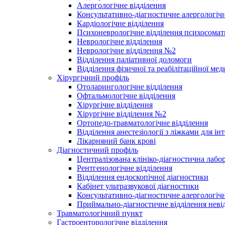
Алергологічне відділення
Консультативно-діагностичне алергологічн
Кардіологічне відділення
Психоневрологічне відділення психосомат
Неврологічне відділення
Неврологічне відділення №2
Відділення паліативної доломоги
Відділення фізичної та реабілітаційної ме
Хірургічний профіль
Отоларингологічне відділення
Офтальмологічне відділення
Хірургічне відділення
Хірургічне відділення №2
Ортопедо-травматологічне відділення
Відділення анестезіології з ліжками для ін
Лікарняний банк крові
Діагностичний профіль
Централізована клініко-діагностична лабор
Рентгенологічне відділення
Відділення ендоскопічної діагностики
Кабінет ультразвукової діагностики
Консультативно-діагностичне алергологічн
Приймально-діагностичне відділення неві
Травматологічний пункт
Гастроенторологічне відділення