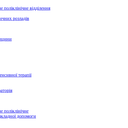
е поліклінічне відділення
ичних розладів
дицини
тенсивної терапії
аторія
е поліклінічне
дкладної допомоги