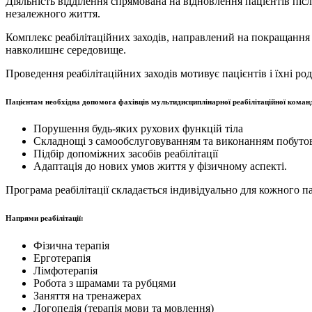
Діяльність відділення спрямована на відновлення пацієнтів пі
незалежного життя.
Комплекс реабілітаційних заходів, направлений на покращання 
навколишнє середовище.
Проведення реабілітаційних заходів мотивує пацієнтів і їхні р
Пацієнтам необхідна допомога фахівців мультидисциплінарної реабілітаційної команди
Порушення будь-яких рухових функцій тіла
Складнощі з самообслуговуванням та виконанням побуто
Підбір допоміжних засобів реабілітації
Адаптація до нових умов життя у фізичному аспекті.
Програма реабілітації складається індивідуально для кожного п
Напрями реабілітації:
Фізична терапія
Ерготерапія
Лімфотерапія
Робота з шрамами та рубцями
Заняття на тренажерах
Логопедія (терапія мови та мовлення)