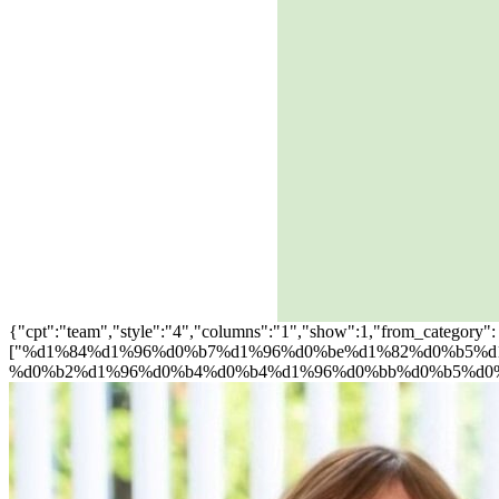
{"cpt":"team","style":"4","columns":"1","show":1,"from_category":
["%d1%84%d1%96%d0%b7%d1%96%d0%be%d1%82%d0%b5%d
%d0%b2%d1%96%d0%b4%d0%b4%d1%96%d0%bb%d0%b5%d0%bd%d0