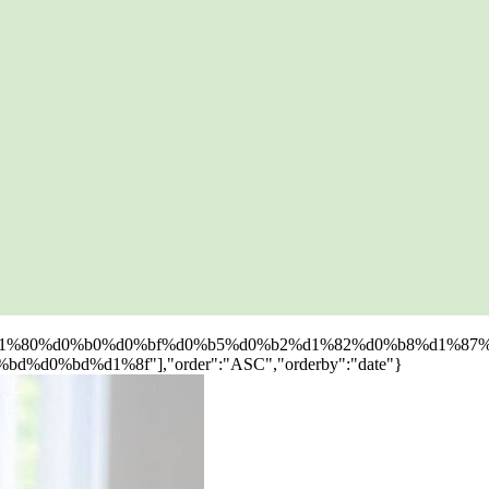
1%80%d0%b0%d0%bf%d0%b5%d0%b2%d1%82%d0%b8%d1%87%
%bd%d1%8f"],"order":"ASC","orderby":"date"}