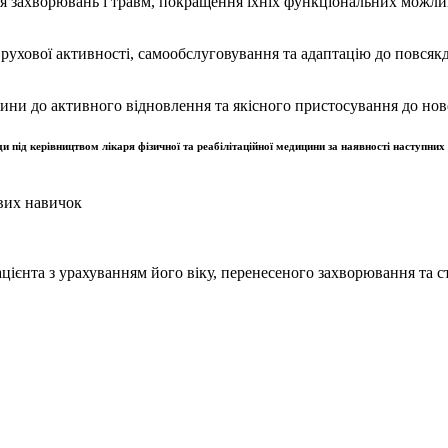
сля захворювань і травм, покращення їхніх функціональних можл
рухової активності, самообслуговування та адаптацію до повсякд
одини до активного відновлення та якісного пристосування до но
 під керівництвом лікаря фізичної та реабілітаційної медицини за наявності наступних 
вих навичок
ацієнта з урахуванням його віку, перенесеного захворювання та с