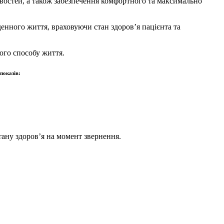
ивостей, а також забезпечення комфортного та максимально
енного життя, враховуючи стан здоров’я пацієнта та
вого способу життя.
показів:
тану здоров’я на момент звернення.