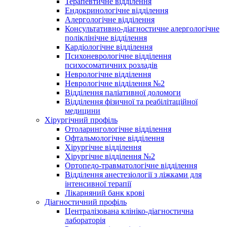
Терапевтичне відділення
Ендокринологічне відділення
Алергологічне відділення
Консультативно-діагностичне алергологічне
поліклінічне відділення
Кардіологічне відділення
Психоневрологічне відділення
психосоматичних розладів
Неврологічне відділення
Неврологічне відділення №2
Відділення паліативної доломоги
Відділення фізичної та реабілітаційної
медицини
Хірургічний профіль
Отоларингологічне відділення
Офтальмологічне відділення
Хірургічне відділення
Хірургічне відділення №2
Ортопедо-травматологічне відділення
Відділення анестезіології з ліжками для
інтенсивної терапії
Лікарняний банк крові
Діагностичний профіль
Централізована клініко-діагностична
лабораторія