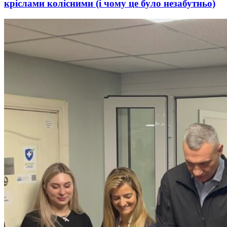
кріслами колісними (і чому це було незабутньо)