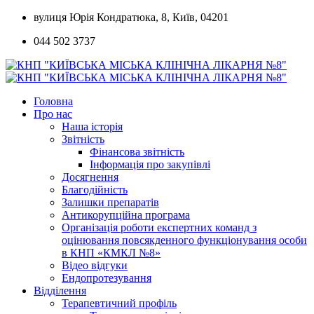
Skip
вулиця Юрія Кондратюка, 8, Київ, 04201
to
044 502 3737
content
Головна
Про нас
Наша історія
Звітність
Фінансова звітність
Інформація про закупівлі
Досягнення
Благодійність
Залишки препаратів
Антикорупційна програма
Організація роботи експертних команд з
оцінювання повсякденного функціонування особи
в КНП «КМКЛ №8»
Відео відгуки
Ендопротезування
Відділення
Терапевтичний профіль