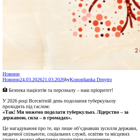
Новини
Новини
24.03.2026
21.03.2026
by
Konoplianka Dmytro
🏥 Безпека пацієнтів та персоналу – наш пріоритет!
У 2026 році Всесвітній день подолання туберкульозу
проходить під гаслом:
«Так! Ми можемо подолати туберкульоз. Лідерство – за
державою, сила – в громадах».
Це нагадування про те, що лише об’єднавши зусилля держави,
медичної спільноти, соціальних служб, освітян та місцевих
громад, можна ефективно протидіяти поширенню