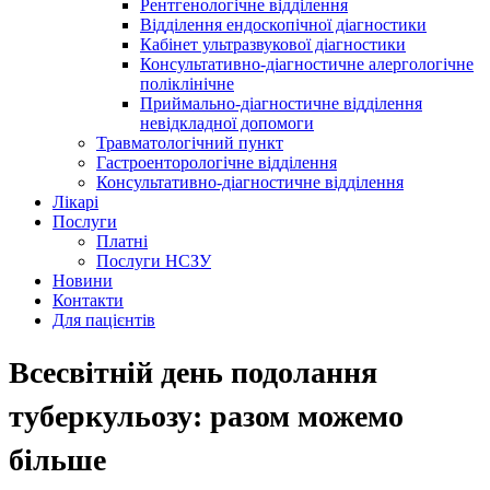
Рентгенологічне відділення
Відділення ендоскопічної діагностики
Кабінет ультразвукової діагностики
Консультативно-діагностичне алергологічне
поліклінічне
Приймально-діагностичне відділення
невідкладної допомоги
Травматологічний пункт
Гастроенторологічне відділення
Консультативно-діагностичне відділення
Лікарі
Послуги
Платні
Послуги НСЗУ
Новини
Контакти
Для пацієнтів
Всесвітній день подолання
туберкульозу: разом можемо
більше