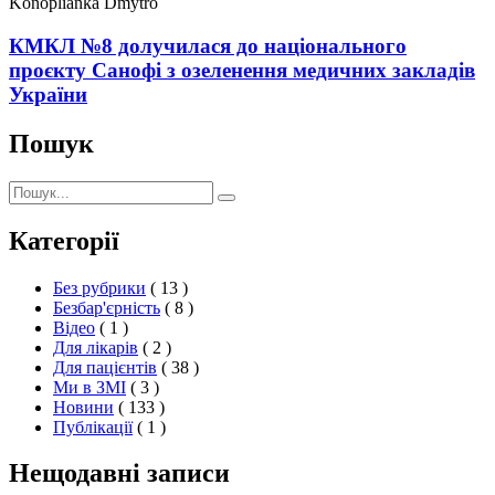
Konoplianka Dmytro
КМКЛ №8 долучилася до національного
проєкту Санофі з озеленення медичних закладів
України
Пошук
Пошук:
Пошук
Категорії
Без рубрики
( 13 )
Безбар'єрність
( 8 )
Відео
( 1 )
Для лікарів
( 2 )
Для пацієнтів
( 38 )
Ми в ЗМІ
( 3 )
Новини
( 133 )
Публікації
( 1 )
Нещодавні записи