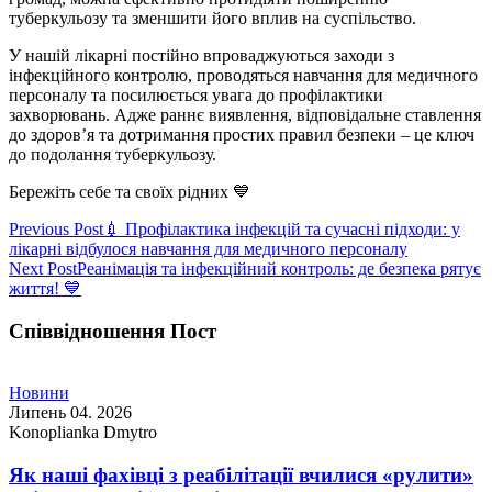
туберкульозу та зменшити його вплив на суспільство.
У нашій лікарні постійно впроваджуються заходи з
інфекційного контролю, проводяться навчання для медичного
персоналу та посилюється увага до профілактики
захворювань. Адже раннє виявлення, відповідальне ставлення
до здоров’я та дотримання простих правил безпеки – це ключ
до подолання туберкульозу.
Бережіть себе та своїх рідних 💙
Навігація
Previous Post
💉 Профілактика інфекцій та сучасні підходи: у
лікарні відбулося навчання для медичного персоналу
записів
Next Post
Реанімація та інфекційний контроль: де безпека рятує
життя! 💙
Співвідношення Пост
Новини
Липень 04. 2026
Konoplianka Dmytro
Як наші фахівці з реабілітації вчилися «рулити»