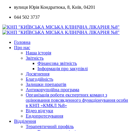
Skip
вулиця Юрія Кондратюка, 8, Київ, 04201
to
044 502 3737
content
Головна
Про нас
Наша історія
Звітність
Фінансова звітність
Інформація про закупівлі
Досягнення
Благодійність
Залишки препаратів
Антикорупційна програма
Організація роботи експертних команд з
оцінювання повсякденного функціонування особи
в КНП «КМКЛ №8»
Відео відгуки
Ендопротезування
Відділення
Терапевтичний профіль