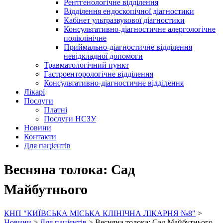
Рентгенологічне відділення
Відділення ендоскопічної діагностики
Кабінет ультразвукової діагностики
Консультативно-діагностичне алергологічне
поліклінічне
Приймально-діагностичне відділення
невідкладної допомоги
Травматологічний пункт
Гастроенторологічне відділення
Консультативно-діагностичне відділення
Лікарі
Послуги
Платні
Послуги НСЗУ
Новини
Контакти
Для пацієнтів
Весняна толока: Сад
Майбутнього
КНП "КИЇВСЬКА МІСЬКА КЛІНІЧНА ЛІКАРНЯ №8"
>
Новини
>
Для пацієнтів
>
Весняна толока: Сад Майбутнього