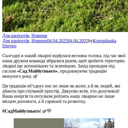
Для пацієнтів
,
Новини
Для пацієнтів
,
Новини
04.04.2025
04.04.2025
by
Konoplianka
Dmytro
Сьогодні в нашій лікарні відбулася весняна толока, під час якої
наша дружня команда зібралася разом, щоб зробити територію
лікарні ще затишнішою та зеленішою. Захід проходив під
гаслом
«Сад Майбутнього»
, продовжуючи традицію
минулого року. 🌿
Ця традиція об’єднує нас не лише як колег, а й як людей, які
дбають про спільний простір. Дякуємо всім, хто долучився!
Ваша енергія та ентузіазм роблять нашу лікарню не лише
місцем допомоги, а й гармонії та розвитку.
#СадМайбутнього
! 🌿💚