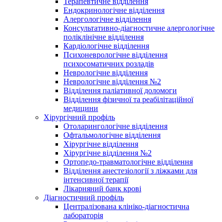
Терапевтичне відділення
Ендокринологічне відділення
Алергологічне відділення
Консультативно-діагностичне алергологічне
поліклінічне відділення
Кардіологічне відділення
Психоневрологічне відділення
психосоматичних розладів
Неврологічне відділення
Неврологічне відділення №2
Відділення паліативної доломоги
Відділення фізичної та реабілітаційної
медицини
Хірургічний профіль
Отоларингологічне відділення
Офтальмологічне відділення
Хірургічне відділення
Хірургічне відділення №2
Ортопедо-травматологічне відділення
Відділення анестезіології з ліжками для
інтенсивної терапії
Лікарняний банк крові
Діагностичний профіль
Централізована клініко-діагностична
лабораторія