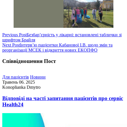
Навігація
Previous Post
Безбар’єрність у лікарні: встановлені таблички зі
шрифтом Брайля
записів
Next Post
Інтервʼю пацієнтки Кабанової І.В. щодо змін та
реорганізації МСЕК і відкриття нових ЕКОПФО
Співвідношення Пост
Для пацієнтів
Новини
Травень 06. 2025
Konoplianka Dmytro
Відповіді на часті запитання пацієнтів про сервіс
Health24