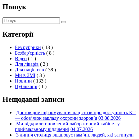
Пошук
Пошук:
Пошук
Категорії
Без рубрики
( 13 )
Безбар'єрність
( 8 )
Відео
( 1 )
Для лікарів
( 2 )
Для пацієнтів
( 38 )
Ми в ЗМІ
( 3 )
Новини
( 133 )
Публікації
( 1 )
Нещодавні записи
Достовірне інформування пацієнтів про доступність КТ
— обов’язок закладу охорони здоров’я
03.08.2026
Ми відкрили оновлений лабораторний кабінет у
приймальному відділенні
04.07.2026
3 липня столиця вшановує пам’ять людей, які загинули