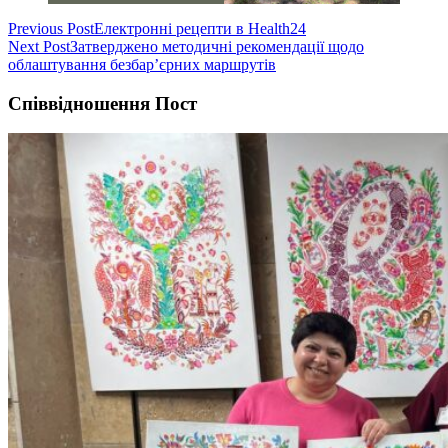
Навігація
Previous Post
Електронні рецепти в Health24
Next Post
Затверджено методичні рекомендації щодо
записів
облаштування безбар’єрних маршрутів
Співвідношення Пост