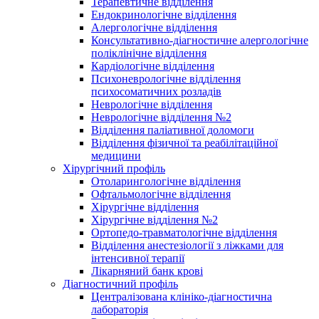
Терапевтичне відділення
Ендокринологічне відділення
Алергологічне відділення
Консультативно-діагностичне алергологічне
поліклінічне відділення
Кардіологічне відділення
Психоневрологічне відділення
психосоматичних розладів
Неврологічне відділення
Неврологічне відділення №2
Відділення паліативної доломоги
Відділення фізичної та реабілітаційної
медицини
Хірургічний профіль
Отоларингологічне відділення
Офтальмологічне відділення
Хірургічне відділення
Хірургічне відділення №2
Ортопедо-травматологічне відділення
Відділення анестезіології з ліжками для
інтенсивної терапії
Лікарняний банк крові
Діагностичний профіль
Централізована клініко-діагностична
лабораторія