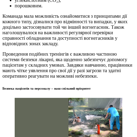
углекислотним (CO₂),
порошковим.
Команада мала можливiсть ознайомитися з принципами дiї
кожного типу, дiзналися про вiдмiнностi та випадки, у яких
доцiльно застосовувати той чи iнший вогнегасник. Також
наголошувалося на важливостi регулярної перевiрки
справностi обладнання та доступностi вогнегасникiв у
вiдповiдних зонах закладу.
Проведення подiбних тренiнгiв є важливою частиною
системи безпеки лiкарнi, яка щоденно забезпечує допомогу
пацiєнтам у складних умовах. Завдяки навчанню, працiвники
мають чiтке уявлення про свої дiї у разi загрози та здатнi
оперативно реагувати на можливi небезпеки.
Безпека пацiєнтiв та персоналу – наш спiльний прiоритет