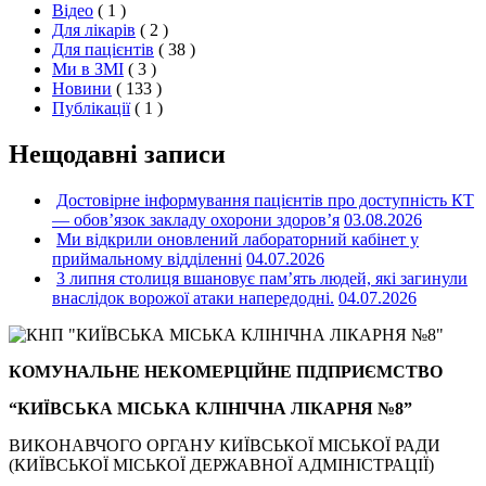
Відео
( 1 )
Для лікарів
( 2 )
Для пацієнтів
( 38 )
Ми в ЗМІ
( 3 )
Новини
( 133 )
Публікації
( 1 )
Нещодавні записи
Достовірне інформування пацієнтів про доступність КТ
— обов’язок закладу охорони здоров’я
03.08.2026
Ми відкрили оновлений лабораторний кабінет у
приймальному відділенні
04.07.2026
3 липня столиця вшановує пам’ять людей, які загинули
внаслідок ворожої атаки напередодні.
04.07.2026
КОМУНАЛЬНЕ НЕКОМЕРЦІЙНЕ ПІДПРИЄМСТВО
“КИЇВСЬКА МІСЬКА КЛІНІЧНА ЛІКАРНЯ №8”
ВИКОНАВЧОГО ОРГАНУ КИЇВСЬКОЇ МІСЬКОЇ РАДИ
(КИЇВСЬКОЇ МІСЬКОЇ ДЕРЖАВНОЇ АДМІНІСТРАЦІЇ)