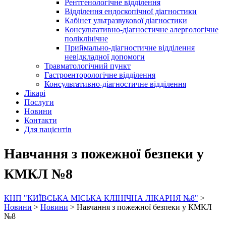
Рентгенологічне відділення
Відділення ендоскопічної діагностики
Кабінет ультразвукової діагностики
Консультативно-діагностичне алергологічне
поліклінічне
Приймально-діагностичне відділення
невідкладної допомоги
Травматологічний пункт
Гастроенторологічне відділення
Консультативно-діагностичне відділення
Лікарі
Послуги
Новини
Контакти
Для пацієнтів
Навчання з пожежної безпеки у
КМКЛ №8
КНП "КИЇВСЬКА МІСЬКА КЛІНІЧНА ЛІКАРНЯ №8"
>
Новини
>
Новини
>
Навчання з пожежної безпеки у КМКЛ
№8