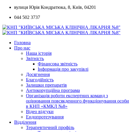
Skip
вулиця Юрія Кондратюка, 8, Київ, 04201
to
044 502 3737
content
Головна
Про нас
Наша історія
Звітність
Фінансова звітність
Інформація про закупівлі
Досягнення
Благодійність
Залишки препаратів
Антикорупційна програма
Організація роботи експертних команд з
оцінювання повсякденного функціонування особи
в КНП «КМКЛ №8»
Відео відгуки
Ендопротезування
Відділення
Терапевтичний профіль