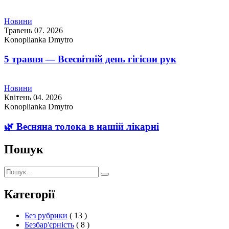
Новини
Травень 07. 2026
Konoplianka Dmytro
5 травня — Всесвітній день гігієни рук
Новини
Квітень 04. 2026
Konoplianka Dmytro
🌿 Весняна толока в нашій лікарні
Пошук
Пошук:
Пошук
Категорії
Без рубрики
( 13 )
Безбар'єрність
( 8 )