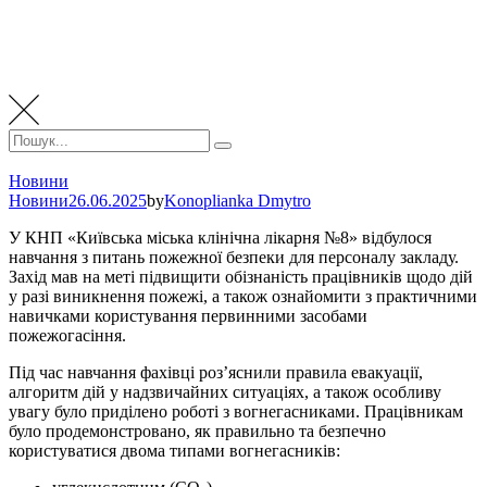
Пошук:
Пошук
Новини
Новини
26.06.2025
by
Konoplianka Dmytro
У КНП «Київська міська клінічна лікарня №8» вiдбулося
навчання з питань пожежної безпеки для персоналу закладу.
Захiд мав на метi пiдвищити обiзнанiсть працiвникiв щодо дiй
у разi виникнення пожежi, а також ознайомити з практичними
навичками користування первинними засобами
пожежогасiння.
Пiд час навчання фахiвцi роз’яснили правила евакуацiї,
алгоритм дiй у надзвичайних ситуацiях, а також особливу
увагу було придiлено роботi з вогнегасниками. Працівникам
було продемонстровано, як правильно та безпечно
користуватися двома типами вогнегасникiв: