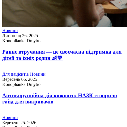
Новини
Листопад 26. 2025
Konoplianka Dmytro
Раннє втручання — це своєчасна підтримка для
дітей та їхніх родин 👶💛
Для пацієнтів
Новини
Вересень 06. 2025
Konoplianka Dmytro
Антикорупційна дія кожного: НАЗК створило
гайд для викривачів
Новини
Березень 25. 2026