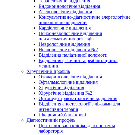
Терапевтичне відділення
Ендокринологічне відділення
Алергологічне відділення
Консультативно-діагностичне алергологічне
поліклінічне відділення
Кардіологічне відділення
Психоневрологічне відділення
психосоматичних розладів
Неврологічне відділення
Неврологічне відділення №2
Відділення паліативної доломоги
Відділення фізичної та реабілітаційної
медицини
Хірургічний профіль
Отоларингологічне відділення
Офтальмологічне відділення
Хірургічне відділення
Хірургічне відділення №2
Ортопедо-травматологічне відділення
Відділення анестезіології з ліжками для
інтенсивної терапії
Лікарняний банк крові
Діагностичний профіль
Централізована клініко-діагностична
лабораторія