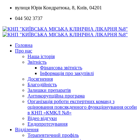
Skip
вулиця Юрія Кондратюка, 8, Київ, 04201
to
044 502 3737
content
Головна
Про нас
Наша історія
Звітність
Фінансова звітність
Інформація про закупівлі
Досягнення
Благодійність
Залишки препаратів
Антикорупційна програма
Організація роботи експертних команд з
оцінювання повсякденного функціонування особи
в КНП «КМКЛ №8»
Відео відгуки
Ендопротезування
Відділення
Терапевтичний профіль