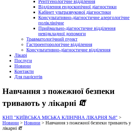
Рентгенологічне відділення
Відділення ендоскопічної діагностики
Кабінет ультразвукової діагностики
Консультативно-діагностичне алергологічне
поліклінічне
Приймально-діагностичне відділення
невідкладної допомоги
Травматологічний пункт
Гастроенторологічне відділення
Консультативно-діагностичне відділення
Лікарі
Послуги
Новини
Контакти
Для пацієнтів
Навчання з пожежної безпеки
тривають у лікарні 🧯
КНП "КИЇВСЬКА МІСЬКА КЛІНІЧНА ЛІКАРНЯ №8"
>
Новини
>
Новини
>
Навчання з пожежної безпеки тривають у
лікарні 🧯