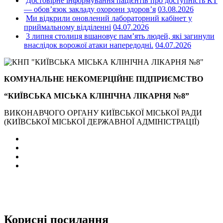
Достовірне інформування пацієнтів про доступність КТ
— обов’язок закладу охорони здоров’я
03.08.2026
Ми відкрили оновлений лабораторний кабінет у
приймальному відділенні
04.07.2026
3 липня столиця вшановує пам’ять людей, які загинули
внаслідок ворожої атаки напередодні.
04.07.2026
КОМУНАЛЬНЕ НЕКОМЕРЦІЙНЕ ПІДПРИЄМСТВО
“КИЇВСЬКА МІСЬКА КЛІНІЧНА ЛІКАРНЯ №8”
ВИКОНАВЧОГО ОРГАНУ КИЇВСЬКОЇ МІСЬКОЇ РАДИ
(КИЇВСЬКОЇ МІСЬКОЇ ДЕРЖАВНОЇ АДМІНІСТРАЦІЇ)
Корисні посилання