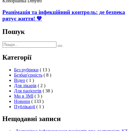
Konoplianka Dmytro
Реанімація та інфекційний контроль: де безпека
рятує життя! 💙
Пошук
Пошук:
Пошук
Категорії
Без рубрики
( 13 )
Безбар'єрність
( 8 )
Відео
( 1 )
Для лікарів
( 2 )
Для пацієнтів
( 38 )
Ми в ЗМІ
( 3 )
Новини
( 133 )
Публікації
( 1 )
Нещодавні записи