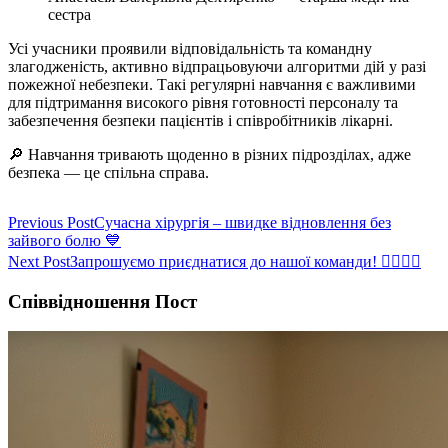
сестра
Усі учасники проявили відповідальність та командну
злагодженість, активно відпрацьовуючи алгоритми дій у разі
пожежної небезпеки. Такі регулярні навчання є важливими
для підтримання високого рівня готовності персоналу та
забезпечення безпеки пацієнтів і співробітників лікарні.
🔎 Навчання тривають щоденно в різних підрозділах, адже
безпека — це спільна справа.
Навігація
Previous Post
Сучасна хірургія – швидке відновлення без
зайвого болю 💙
записів
Next Post
Запрошуємо приєднатися до нашої команди! 👩‍⚕️👨‍⚕️
Співвідношення Пост