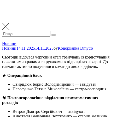
Пошук:
Пошук
Новини
Новини
14.11.2025
14.11.2025
by
Konoplianka Dmytro
Сьогодні відбувся черговий етап тренувань із користування
пожежними кранами та рукавами в підрозділах лікарні. До
навчань активно долучилися команди двох відділень:
🔥
Операційний блок
Свиридюк Борис Володимирович — завідувач
Парасунько Тетяна Миколаївна — сестра-господиня
🧠
Психоневрологічне відділення психосоматичних
розладів
Вєтров Дмитро Сергійович — завідувач
Анастасія Валеріївна Дехтяренко — старша медична