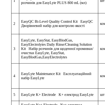
1
шт
розчинів для EasyLyte PLUS 800 mL (мл)
EasyQC Bi-Level Quality Control Kit EasyQC
2
ко
Дворівневий нaбіp для контролю якості
EasyLyte, EasyStat, EasyBlodGas,
EasyElectrolytes Daily Rinse/Cleaning Solution
3
Kit Набір розчинів для щоденної промивки/
ко
очистки EasyLyte, EasyStat,
EasyBlodGas,EasyElectrolytes
EasyLyte Maintenance Kit Експлуатаційний
4
ко
набір EasyLyte
5
EasyLyte K+ Electrode K+ електрод EasyLyte
шт
EasyLyte Na+ Electrode Na+ електрод