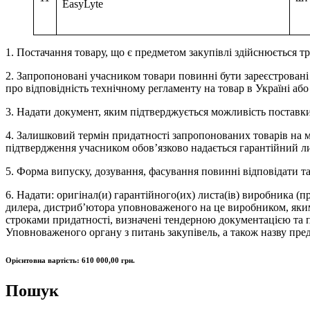
EasyLyte
1. Постачання товару, що є предметом закупівлі здійснюється т
2. Запропоновані учасником товари повинні бути зареєстровані в
про відповідність технічному регламенту на товар в Україні або
3. Надати документ, яким підтверджується можливість поставки
4. Залишковий термін придатності запропонованих товарів на м
підтвердження учасником обов’язково надається гарантійний л
5. Форма випуску, дозування, фасування повинні відповідати та
6. Надати: оригінал(и) гарантійного(их) листа(ів) виробника 
дилера, дистриб’ютора уповноваженого на це виробником, яким п
строками придатності, визначені тендерною документацією та 
Уповноваженого органу з питань закупівель, а також назву пред
Орієнтовна вартість: 610 000,00 грн.
Пошук