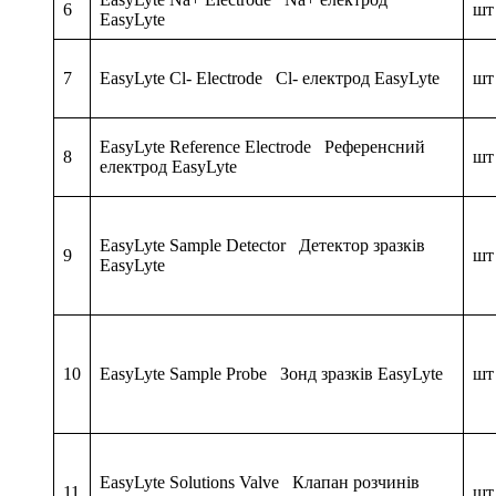
6
шт
EasyLyte
7
EasyLyte Cl- Electrode Cl- електрод EasyLyte
шт
EasyLyte Reference Electrode Референсний
8
шт
електрод EasyLyte
EasyLyte Sample Detector Детектор зразків
9
шт
EasyLyte
10
EasyLyte Sample Probe Зонд зразків EasyLyte
шт
EasyLyte Solutions Valve Клапан розчинів
11
шт