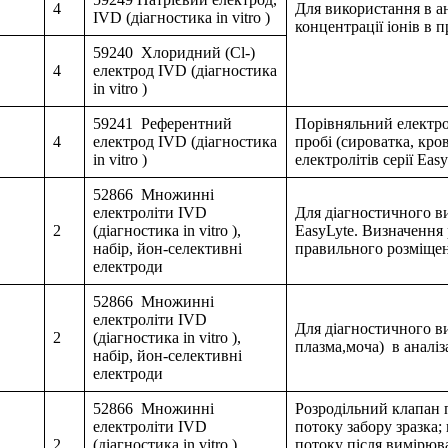
4
Для використання в ан
IVD (діагностика in vitro )
концентрації іонів в п
59240 Хлоридний (Cl-)
4
електрод IVD (діагностика
in vitro )
59241 Референтний
Порівняльний електро
4
електрод IVD (діагностика
пробі (сироватка, кро
in vitro )
електролітів серії Ea
52866 Множинні
електроліти IVD
Для діагностичного вик
2
(діагностика in vitro ),
EasyLyte. Визначення 
набір, йон-селективні
правильного розмiщен
електроди
52866 Множинні
електроліти IVD
Для діагностичного ви
2
(діагностика in vitro ),
плазма,моча) в аналіза
набір, йон-селективні
електроди
52866 Множинні
Розродільний клапан п
електроліти IVD
потоку забору зразка;
2
(діагностика in vitro ),
потоку після вимірюва