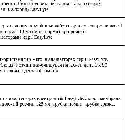
ношенні. Лише для використання в аналізаторах
Калій/Хлорид) EasyLyte
 для ведення внутрішньо лабораторного контролю якості
л норма, 10 мл вище норми) при роботі з
ізаторами серії EasyLyte
користання In Vitro в аналізаторах серії EasyLyte,
s Склад: Розчинник-очищувач на кожен день 1 х 90
 на кожен день 6 флаконів.
tro в аналізаторах електролітів EasyLyte.Склад: мембрана
внюючий розчин 125 мл, трубка помпи, трубка зразка.