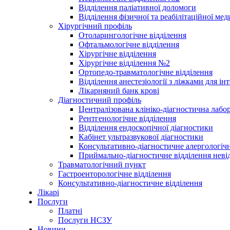
Відділення паліативної доломоги
Відділення фізичної та реабілітаційної ме
Хірургічний профіль
Отоларингологічне відділення
Офтальмологічне відділення
Хірургічне відділення
Хірургічне відділення №2
Ортопедо-травматологічне відділення
Відділення анестезіології з ліжками для ін
Лікарняний банк крові
Діагностичний профіль
Централізована клініко-діагностична лабор
Рентгенологічне відділення
Відділення ендоскопічної діагностики
Кабінет ультразвукової діагностики
Консультативно-діагностичне алергологічн
Приймально-діагностичне відділення неві
Травматологічний пункт
Гастроенторологічне відділення
Консультативно-діагностичне відділення
Лікарі
Послуги
Платні
Послуги НСЗУ
Новини