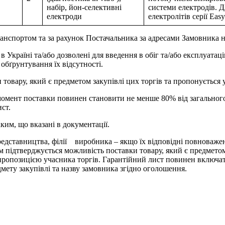
набір, йон-селективні
системи електродів. Д
електроди
електролітів серії Eas
ранспортом та за рахунок Постачальника за адресами Замовника на
 Україні та/або дозволені для введення в обіг та/або експлуатаці
 обґрунтування їх відсутності.
 товару, який є предметом закупівлі цих торгів та пропонується
омент поставки повинен становити не менше 80% від загального 
ист.
ким, що вказані в документації.
(представництва, філії виробника – якщо їх відповідні повнова
ідтверджується можливість поставки товару, який є предметом за
пропозицією учасника торгів. Гарантійний лист повинен включат
мету закупівлі та назву замовника згідно оголошення.