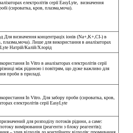
алізаторах електролітів серії EasyLyte, визначення
робі (сироватка, кров, плазма,моча).
д Для визначення концентраціх іонів (Na+,K+,CІ-) в
в, плазма,моча). Лише для використання в аналізаторах
syLyte Натрій/Калій/Хлорід
ористання In Vitro в аналізаторах електролітів серії
рiзниці мiж рiдиною i повiтрям, що дуже важливо для
ня проби в приладі.
користання In Vitro. Для забору проби (сироватка, кров,
торах електролітів серії EasyLyte
ризначений для розподілу потоків рідини, а саме:
 потоку вимірювання (реагенти з блоку реагентів);
ння – злив відходів до контейнеру відходів; промивання