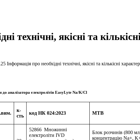
дні технічні, якісні та кількіс
.25 Інформація про необхідні технічні, якісні та кількісні характ
и до аналізатора електролітів EasyLyte Na/K/Cl
к-
.
вим.
код НК 024:2023
МТВ
сть
52866 Множинні
Блок розчинів (800 мл
електроліти IVD
концентрацію Nа+, K+, 