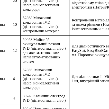
20
(діагностика in vitro ),
відсотковому співвід
набір, йон-селективні
електролітів (Натрій/
електроди
52868 Множинні
Контрольний матеріал
електроліти IVD
мпл
10
за двома рівнями (10м
(діагностика in vitro ),
іонселективними анал
контрольний матеріал
59058 Мийний/
очищувальний розчин
Для діагностичного ви
IVD (діагностика in vitro )
мпл
12
EasyStat, EasyBlodGa
для автоматизованих/
мл. Порошок очищувач
напівавтоматизованих
систем
52866 Множинні
електроліти IVD
Для діагностики In Vi
мпл
4
(діагностика in vitro ),
1шт, внутрішній запо
набір, йон-селективні
електроди
59248 Калійний електрод
4
IVD (діагностика in vitro )
59249 Натрієвий електрод,