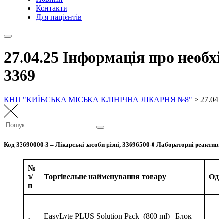
Контакти
Для пацієнтів
27.04.25 Інформація про необхі
3369
КНП "КИЇВСЬКА МІСЬКА КЛІНІЧНА ЛІКАРНЯ №8"
>
27.04
Пошук:
Пошук
Код 33690000-3 – Лікарські засоби різні, 33696500-0 Лабораторні реактив
№
з/
Торгівельне найменування товару
Од
п
EasyLyte PLUS Solution Pack (800 ml) Блок