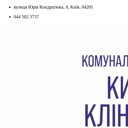
Skip
вулиця Юрія Кондратюка, 8, Київ, 04201
to
044 502 3737
content