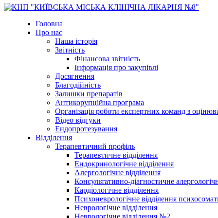
Головна
Про нас
Наша історія
Звітність
Фінансова звітність
Інформація про закупівлі
Досягнення
Благодійність
Залишки препаратів
Антикорупційна програма
Організація роботи експертних команд з оцін
Відео відгуки
Ендопротезування
Відділення
Терапевтичний профіль
Терапевтичне відділення
Ендокринологічне відділення
Алергологічне відділення
Консультативно-діагностичне алергологічн
Кардіологічне відділення
Психоневрологічне відділення психосомат
Неврологічне відділення
Неврологічне відділення №2