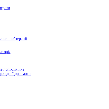
дицини
тенсивної терапії
аторія
е поліклінічне
дкладної допомоги