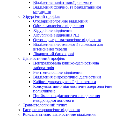
Відділення паліативної доломоги
Відділення фізичної та реабілітаційної
медицини
Хірургічний профіль
Отоларингологічне відділення
Офтальмологічне відділення
Хірургічне відділення
Хірургічне відділення №2
Ортопедо-травматологічне відділення
Відділення анестезіології з ліжками для
інтенсивної терапії
Лікарняний банк крові
Діагностичний профіль
Централізована клініко-діагностична
лабораторія
Рентгенологічне відділення
Відділення ендоскопічної діагностики
Кабінет ультразвукової діагностики
Консультативно-діагностичне алергологічне
поліклінічне
Приймально-діагностичне відділення
невідкладної допомоги
Травматологічний пункт
Гастроенторологічне відділення
Консультативно-діагностичне відділення