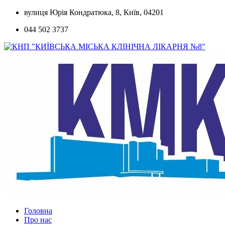
Skip
вулиця Юрія Кондратюка, 8, Київ, 04201
to
044 502 3737
content
Головна
Про нас