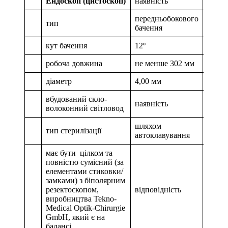
Ендоскоп (цистоскоп)
наявність
1 шт.
передньобокового
тип
бачення
кут бачення
12º
робоча довжина
не менше 302 мм
діаметр
4,00 мм
вбудований скло-
наявність
волоконний світловод
шляхом
тип стерилізації
автоклавування
має бути цілком та
повністю сумісний (за
елементами стиковки/
замками) з біполярним
резектоскопом,
відповідність
виробництва Tekno-
Medical Optik-Chirurgie
GmbH, який є на
балансі