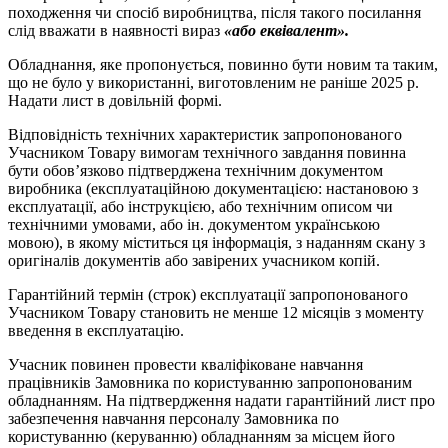
походження чи спосіб виробництва, після такого посилання
слід вважати в наявності вираз
«або еквівалент».
Обладнання, яке пропонується, повинно бути новим та таким,
що не було у використанні, виготовленим не раніше 2025 р.
Надати лист в довільній формі.
Відповідність технічних характеристик запропонованого
Учасником Товару вимогам технічного завдання повинна
бути обов’язково підтверджена технічним документом
виробника (експлуатаційною документацією: настановою з
експлуатації, або інструкцією, або технічним описом чи
технічними умовами, або ін. документом українською
мовою), в якому міститься ця інформація, з наданням скану з
оригіналів документів або завірених учасником копій.
Гарантійний термін (строк) експлуатації запропонованого
Учасником Товару становить не менше 12 місяців з моменту
введення в експлуатацію.
Учасник повинен провести кваліфіковане навчання
працівників Замовника по користуванню запропонованим
обладнанням. На підтвердження надати гарантійний лист про
забезпечення навчання персоналу Замовника по
користуванню (керуванню) обладнанням за місцем його