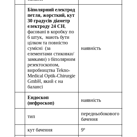
Біполярний електрод
петля, жорсткий, кут
30 градусів діаметр
електроду 24 СH
,
фасовані в коробку по
6 штук, мають бути
цілком та повністю
сумісні (за
наявність
2 шт.
елементами стиковки/
замками) з біполярним
резектоскопом,
виробництва Tekno-
Medical Optik-Chirurgie
GmbH, який є на
балансі
Ендоскоп
наявність
1 шт.
(нефроскоп)
передньобокового
тип
бачення
кут бачення
9º