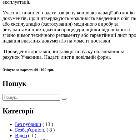
експлуатації.
Учасник повинен надати завірену копію декларації або копію
документів, що підтверджують можливість введення в обіг та/
або експлуатацію (застосування) медичного виробу за
результатами проходження процедури оцінки відповідності
згідно вимог технічного регламенту або гарантійний лист про
надання вказаних документів на момент поставки.
Проведення доставки, інсталяції та пуску обладнання за
рахунок Учасника. Надати лист в довільній формі.
Очікувана вартість 991 000 грн.
Пошук
Пошук:
Пошук
Категорії
Без рубрики
( 13 )
Безбар'єрність
( 8 )
Відео
( 1 )