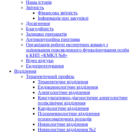
Наша історія
Звітність
Фінансова звітність
Інформація про закупівлі
Досягнення
Благодійність
Залишки препаратів
Антикорупційна програма
Організація роботи експертних команд з
оцінювання повсякденного функціонування особи
в КНП «КМКЛ №8»
Відео відгуки
Ендопротезування
Відділення
Терапевтичний профіль
Терапевтичне відділення
Ендокринологічне відділення
Алергологічне відділення
Консультативно-діагностичне алергологічне
поліклінічне відділення
Кардіологічне відділення
Психоневрологічне відділення
психосоматичних розладів
Неврологічне відділення
Неврологічне відділення №2