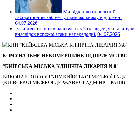
Ми відкрили оновлений
лабораторний кабінет у приймальному відділенні
04.07.2026
3 липня столиця вшановує пам’ять людей, які загинули
внаслідок ворожої атаки напередодні.
04.07.2026
КОМУНАЛЬНЕ НЕКОМЕРЦІЙНЕ ПІДПРИЄМСТВО
“КИЇВСЬКА МІСЬКА КЛІНІЧНА ЛІКАРНЯ №8”
ВИКОНАВЧОГО ОРГАНУ КИЇВСЬКОЇ МІСЬКОЇ РАДИ
(КИЇВСЬКОЇ МІСЬКОЇ ДЕРЖАВНОЇ АДМІНІСТРАЦІЇ)