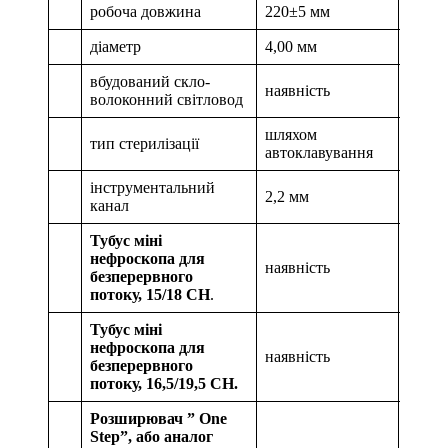
робоча довжина
220±5 мм
діаметр
4,00 мм
вбудований скло-
наявність
волоконний світловод
шляхом
тип стерилізації
автоклавування
інструментальний
2,2 мм
канал
Тубус міні
нефроскопа для
наявність
1 шт.
безперервного
потоку, 15/18 CH
.
Тубус міні
нефроскопа для
наявність
1 шт.
безперервного
потоку, 16,5/19,5 CH.
Розширювач ” One
Step”, або аналог