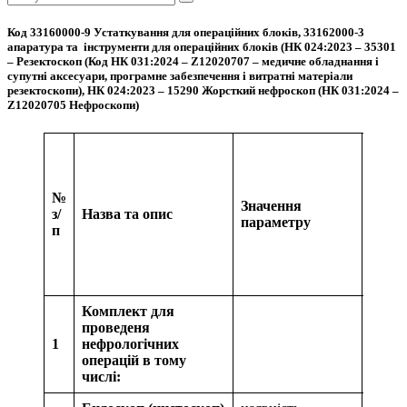
Пошук
Код 33160000-9 Устаткування для операційних блоків, 33162000-3
апаратура та інструменти для операційних блоків (НК 024:2023 – 35301
– Резектоскоп (Код НК 031:2024 – Z12020707 – медичне обладнання і
супутні аксесуари, програмне забезпечення і витратні матеріали
резектоскопи), НК 024:2023 – 15290 Жорсткий нефроскоп (НК 031:2024 –
Z12020705 Нефроскопи)
№
Значення
Кіль-
з/
Назва та опис
параметру
кть
п
Комплект для
проведеня
1
нефрологічних
1
операцій в тому
числі: