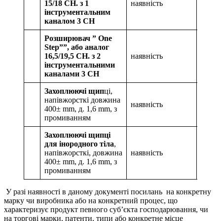
15/18 CH. з 1
наявність
1 шт.
інструментальним
каналом 3 CH
Розширювач ” One
Step””, або аналог
16,5/19,5 CH. з 2
наявність
1 шт.
інструментальними
каналами 3 CH
Захоплюючі щип
ці,
напівжорсткі довжина
наявність
1 шт.
400± mm, д. 1,6 mm, з
промиванням
Захоплюючі щипці
для інородного тіла
,
напівжорсткі, довжина
наявність
1 шт.
400± mm, д. 1,6 mm, з
промиванням
У разі наявності в даному документі посилань на конкретну
марку чи виробника або на конкретний процес, що
характеризує продукт певного суб’єкта господарювання, чи
на торгові марки, патенти, типи або конкретне місце