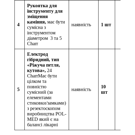
Рукоятка для
інструменту для
зміщення
каміння,
має бути
4
наявність
1 шт
сумісна з
інструментом
діаметром 3 та 5
Charr
Електрод
гібридний, тип
«Ріжуча петля,
кутова»,
24
CharrМає бути
цілком та
повністю
10
5
наявність
сумісний (за
шт
елементами
стиковки/замками)
з резектоскопом
виробництва POL-
MED який є на
балансі лікарні