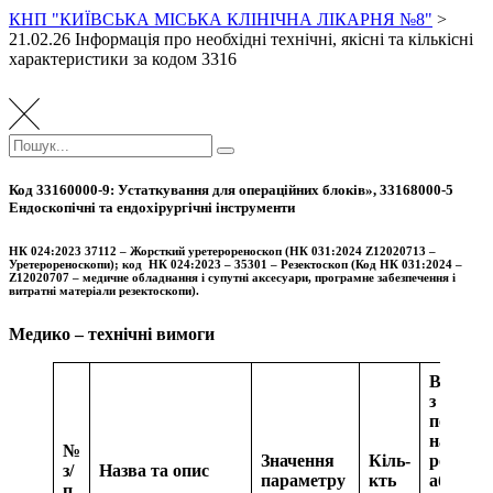
КНП "КИЇВСЬКА МІСЬКА КЛІНІЧНА ЛІКАРНЯ №8"
>
21.02.26 Інформація про необхідні технічні, якісні та кількісні
характеристики за кодом 3316
Пошук:
Пошук
Код 33160000-9: Устаткування для операційних блоків», 33168000-5
Ендоскопічні та ендохірургічні інструменти
НК 024:2023 37112 – Жорсткий уретерореноскоп (НК 031:2024 Z12020713 –
Уретерореноскопи); код НК 024:2023 – 35301 – Резектоскоп (Код НК 031:2024 –
Z12020707 – медичне обладнання і супутні аксесуари, програмне забезпечення і
витратні матеріали резектоскопи).
Медико – технічні вимоги
Відпові
з
посила
на відпо
№
Значення
Кіль-
розділи,
з/
Назва та опис
параметру
кть
або
п