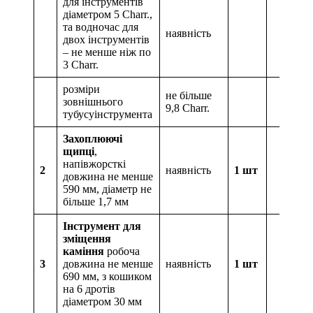
для інструментів
діаметром 5 Charr.,
та водночас для
наявність
двох інструментів
– не менше ніж по
3 Charr.
розміри
не більше
зовнішнього
9,8 Charr.
тубусуінструмента
Захоплюючі
щипці
,
напівжорсткі
2
наявність
1 шт
довжина не менше
590 мм, діаметр не
більше 1,7 мм
Інструмент для
зміщення
каміння
робоча
3
довжина не менше
наявність
1 шт
690 мм, з кошиком
на 6 дротів
діаметром 30 мм