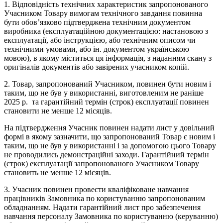
1. Відповідність технічних характеристик запропонованого
Учасником Товару вимогам технічного завдання повинна
бути обов’язково підтверджена технічним документом
виробника (експлуатаційною документацією: настановою з
експлуатації, або інструкцією, або технічним описом чи
технічними умовами, або ін. документом українською
мовою), в якому міститься ця інформація, з наданням скану з
оригіналів документів або завірених учасником копій.
2. Товар, запропонований Учасником, повинен бути новим і
таким, що не був у використанні, виготовленим не раніше
2025 р. та гарантійний термін (строк) експлуатації повинен
становити не менше 12 місяців.
На підтвердження Учасник повинен надати лист у довільний
формі в якому зазначити, що запропонований Товар є новим і
таким, що не був у використанні і за допомогою цього Товару
не проводились демонстраційні заходи. Гарантійний термін
(строк) експлуатації запропонованого Учасником Товару
становить не менше 12 місяців.
3. Учасник повинен провести кваліфіковане навчання
працівників Замовника по користуванню запропонованим
обладнанням. Надати гарантійний лист про забезпечення
навчання персоналу Замовника по користуванню (керуванню)