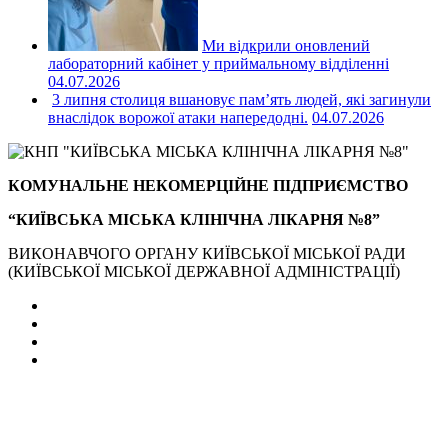
Ми відкрили оновлений
лабораторний кабінет у приймальному відділенні
04.07.2026
3 липня столиця вшановує пам’ять людей, які загинули
внаслідок ворожої атаки напередодні.
04.07.2026
КОМУНАЛЬНЕ НЕКОМЕРЦІЙНЕ ПІДПРИЄМСТВО
“КИЇВСЬКА МІСЬКА КЛІНІЧНА ЛІКАРНЯ №8”
ВИКОНАВЧОГО ОРГАНУ КИЇВСЬКОЇ МІСЬКОЇ РАДИ
(КИЇВСЬКОЇ МІСЬКОЇ ДЕРЖАВНОЇ АДМІНІСТРАЦІЇ)