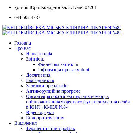
Skip
вулиця Юрія Кондратюка, 8, Київ, 04201
to
044 502 3737
content
Головна
Про нас
Наша історія
Звітність
Фінансова звітність
Інформація про закупівлі
Досягнення
Благодійність
Залишки препаратів
Антикорупційна програма
Організація роботи експертних команд з
оцінювання повсякденного функціонування особи
в КНП «КМКЛ №8»
Відео відгуки
Ендопротезування
Відділення
Терапевтичний профіль