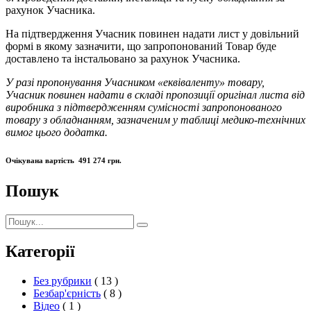
рахунок Учасника.
На підтвердження Учасник повинен надати лист у довільний
формі в якому зазначити, що запропонований Товар буде
доставлено та інстальовано за рахунок Учасника.
У разі пропонування Учасником «еквіваленту» товару,
Учасник повинен надати в складі пропозиції оригінал листа від
виробника з підтвердженням сумісності запропонованого
товару з обладнанням, зазначеним у таблиці медико-технічних
вимог цього додатка.
Очікувана вартість 491 274 грн.
Пошук
Пошук:
Пошук
Категорії
Без рубрики
( 13 )
Безбар'єрність
( 8 )
Відео
( 1 )