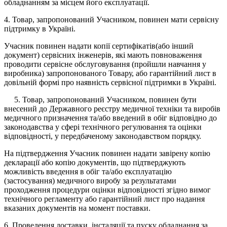
обладнанням за місцем його експлуатації.
4. Товар, запропонований Учасником, повинен мати сервісну
підтримку в Україні.
Учасник повинен надати копії сертифікатів(або інший
документ) сервісних інженерів, які мають повноваження
проводити сервісне обслуговування (пройшли навчання у
виробника) запропонованого Товару, або гарантійний лист в
довільній формі про наявність сервісної підтримки в Україні.
5. Товар, запропонований Учасником, повинен бути
внесений до Державного реєстру медичної техніки та виробів
медичного призначення та/або введений в обіг відповідно до
законодавства у сфері технічного регулювання та оцінки
відповідності, у передбаченому законодавством порядку.
На підтвердження Учасник повинен надати завірену копію
декларації або копію документів, що підтверджують
можливість введення в обіг та/або експлуатацію
(застосування) медичного виробу за результатами
проходження процедури оцінки відповідності згідно вимог
технічного регламенту або гарантійний лист про надання
вказаних документів на момент поставки.
6. Проведення доставки, інсталяції та пуску обладнання за