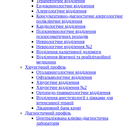
Терапевтичне відділення
Ендокринологічне відділення
Алергологічне відділення
Консультативно-діагностичне алергологічне
поліклінічне відділення
Кардіологічне відділення
Психоневрологічне відділення
психосоматичних розладів
Неврологічне відділення
Неврологічне відділення №2
Відділення паліативної доломоги
Відділення фізичної та реабілітаційної
медицини
Хірургічний профіль
Отоларингологічне відділення
Офтальмологічне відділення
Хірургічне відділення
Хірургічне відділення №2
Ортопедо-травматологічне відділення
Відділення анестезіології з ліжками для
інтенсивної терапії
Лікарняний банк крові
Діагностичний профіль
Централізована клініко-діагностична
лабораторія