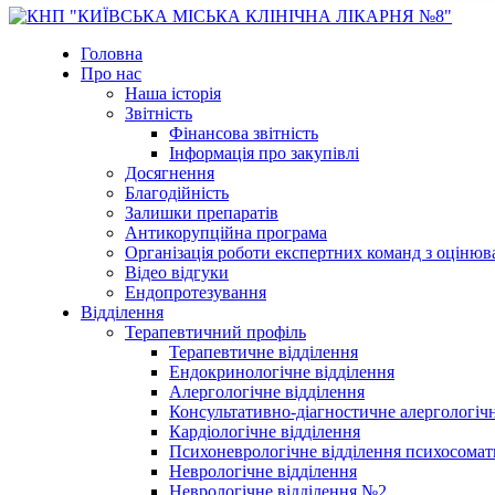
Головна
Про нас
Наша історія
Звітність
Фінансова звітність
Інформація про закупівлі
Досягнення
Благодійність
Залишки препаратів
Антикорупційна програма
Організація роботи експертних команд з оцін
Відео відгуки
Ендопротезування
Відділення
Терапевтичний профіль
Терапевтичне відділення
Ендокринологічне відділення
Алергологічне відділення
Консультативно-діагностичне алергологічн
Кардіологічне відділення
Психоневрологічне відділення психосомат
Неврологічне відділення
Неврологічне відділення №2