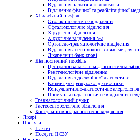
Відділення паліативної доломоги
Відділення фізичної та реабілітаційної ме
Хірургічний профіль
Отоларингологічне відділення
Офтальмологічне відділення
Хірургічне відділення
Хірургічне відділення №2
Ортопедо-травматологічне відділення
Відділення анестезіології з ліжками для ін
Лікарняний банк крові
Діагностичний профіль
Централізована клініко-діагностична лабор
Рентгенологічне відділення
Відділення ендоскопічної діагностики
Кабінет ультразвукової діагностики
Консультативно-діагностичне алергологічн
Приймально-діагностичне відділення неві
Травматологічний пункт
Гастроенторологічне відділення
Консультативно-діагностичне відділення
Лікарі
Послуги
Платні
Послуги НСЗУ
Новини