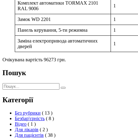
Комплект автоматики TORMAX 2101
1
RAL 9006
Замок WD 2201
1
Панель керування, 5-ти режимна
1
Заміна електропривода автоматичних
1
дверей
Очікувана вартість 96273 грн.
Пошук
Пошук:
Пошук
Категорії
Без рубрики
( 13 )
Безбар'єрність
( 8 )
Відео
( 1 )
Для лікарів
( 2 )
Для пацієнтів
( 38 )