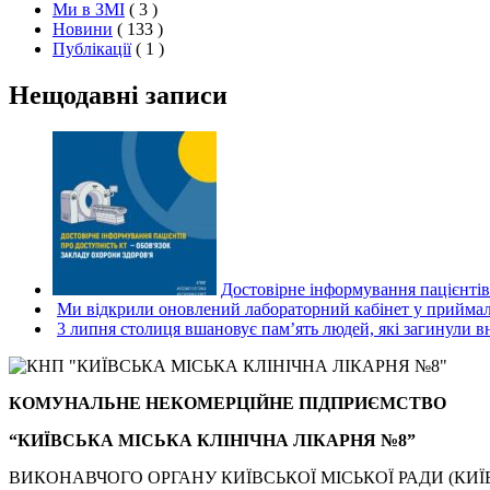
Ми в ЗМІ
( 3 )
Новини
( 133 )
Публікації
( 1 )
Нещодавні записи
Достовірне інформування пацієнтів
Ми відкрили оновлений лабораторний кабінет у приймал
3 липня столиця вшановує пам’ять людей, які загинули в
КОМУНАЛЬНЕ НЕКОМЕРЦІЙНЕ ПІДПРИЄМСТВО
“КИЇВСЬКА МІСЬКА КЛІНІЧНА ЛІКАРНЯ №8”
ВИКОНАВЧОГО ОРГАНУ КИЇВСЬКОЇ МІСЬКОЇ РАДИ (КИЇВ