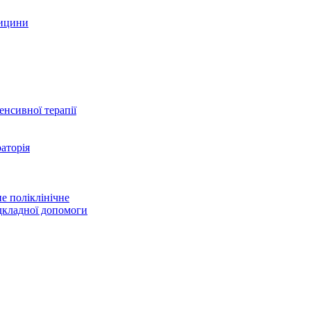
дицини
тенсивної терапії
аторія
е поліклінічне
дкладної допомоги