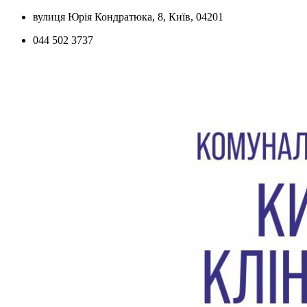
Skip
вулиця Юрія Кондратюка, 8, Київ, 04201
to
044 502 3737
content