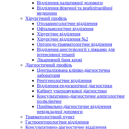
Відділення паліативної доломоги
Відділення фізичної та реабілітаційної
медицини
Хірургічний профіль
Отоларингологічне відділення
Офтальмологічне відділення
Хірургічне відділення
Хірургічне відділення №2
Ортопедо-травматологічне відділення
Відділення анестезіології з ліжками для
інтенсивної терапії
Лікарняний банк крові
Діагностичний профіль
Централізована клініко-діагностична
лабораторія
Рентгенологічне відділення
Відділення ендоскопічної діагностики
Кабінет ультразвукової діагностики
Консультативно-діагностичне алергологічне
поліклінічне
Приймально-діагностичне відділення
невідкладної допомоги
Травматологічний пункт
Гастроенторологічне відділення
Консультативно-діагностичне відділення