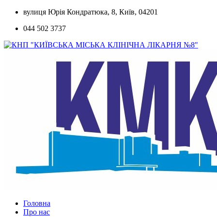
Skip
вулиця Юрія Кондратюка, 8, Київ, 04201
to
044 502 3737
content
Головна
Про нас