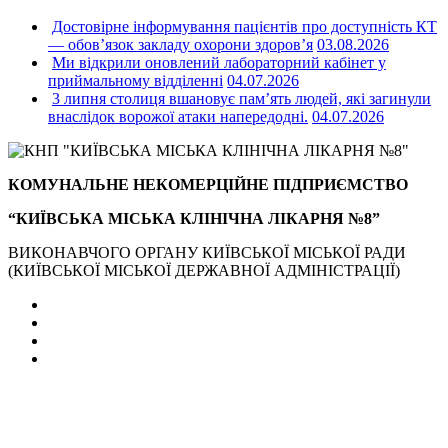
Достовірне інформування пацієнтів про доступність КТ
— обов’язок закладу охорони здоров’я
03.08.2026
Ми відкрили оновлений лабораторний кабінет у
приймальному відділенні
04.07.2026
3 липня столиця вшановує пам’ять людей, які загинули
внаслідок ворожої атаки напередодні.
04.07.2026
КОМУНАЛЬНЕ НЕКОМЕРЦІЙНЕ ПІДПРИЄМСТВО
“КИЇВСЬКА МІСЬКА КЛІНІЧНА ЛІКАРНЯ №8”
ВИКОНАВЧОГО ОРГАНУ КИЇВСЬКОЇ МІСЬКОЇ РАДИ
(КИЇВСЬКОЇ МІСЬКОЇ ДЕРЖАВНОЇ АДМІНІСТРАЦІЇ)