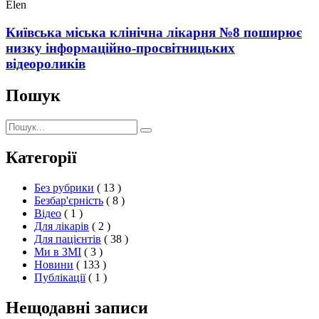
Elen
Київська міська клінічна лікарня №8 поширює
низку інформаційно-просвітницьких
відеороликів
Пошук
Пошук:
Пошук
Категорії
Без рубрики
( 13 )
Безбар'єрність
( 8 )
Відео
( 1 )
Для лікарів
( 2 )
Для пацієнтів
( 38 )
Ми в ЗМІ
( 3 )
Новини
( 133 )
Публікації
( 1 )
Нещодавні записи