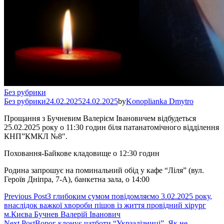
Без рубрики
Без рубрики
24.02.2025
24.02.2025
by
Konoplianka Dmytro
Прощання з Бучневим Валерієм Івановичем відбудеться
25.02.2025 року о 11:30 годин біля патанатомічного відділення
КНП”КМКЛ №8″.
Поховання-Байкове кладовище о 12:30 годин
Родина запрошує на поминальний обід у кафе “Ліля” (вул.
Героїв Дніпра, 7-А), банкетна зала, о 14:00
Навігація
Previous Post
З глибоким сумом повідомляємо 3.02.2025 року,
внаслідок важкої хвороби пішов із життя провідний хірург
записів
м.Києва Бучнев Валерій Іванович
Next Post
Ворог клонує чатботи “Укрзалізниці”. Як не