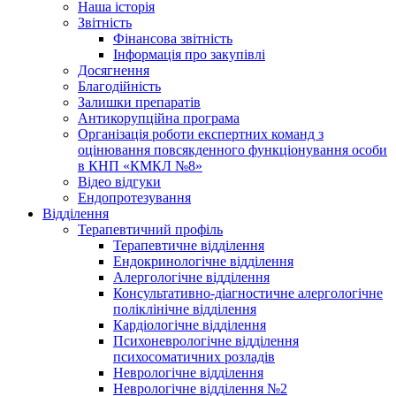
Наша історія
Звітність
Фінансова звітність
Інформація про закупівлі
Досягнення
Благодійність
Залишки препаратів
Антикорупційна програма
Організація роботи експертних команд з
оцінювання повсякденного функціонування особи
в КНП «КМКЛ №8»
Відео відгуки
Ендопротезування
Відділення
Терапевтичний профіль
Терапевтичне відділення
Ендокринологічне відділення
Алергологічне відділення
Консультативно-діагностичне алергологічне
поліклінічне відділення
Кардіологічне відділення
Психоневрологічне відділення
психосоматичних розладів
Неврологічне відділення
Неврологічне відділення №2