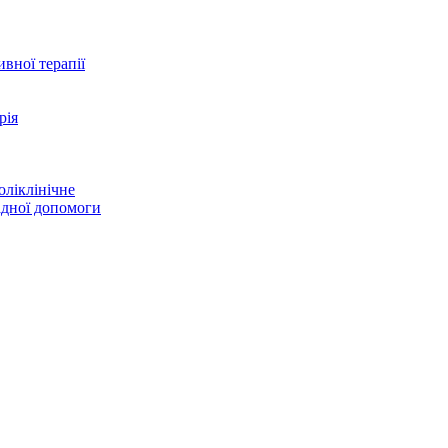
ивної терапії
рія
оліклінічне
адної допомоги