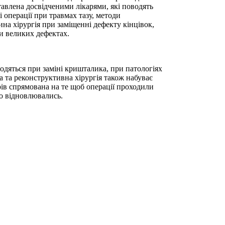
авлена досвідченими лікарями, які поводять
і операції при травмах тазу, методи
ина хірургія при заміщенні дефекту кінцівок,
и великих дефектах.
одяться при заміні кришталика, при патологіях
а та реконструктивна хірургія також набуває
рів спрямована на те щоб операції проходили
о відновлювались.