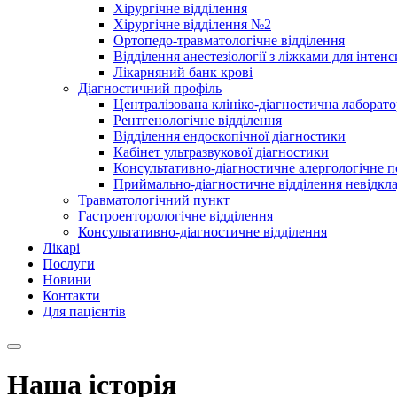
Хірургічне відділення
Хірургічне відділення №2
Ортопедо-травматологічне відділення
Відділення анестезіології з ліжками для інтенс
Лікарняний банк крові
Діагностичний профіль
Централізована клініко-діагностична лаборато
Рентгенологічне відділення
Відділення ендоскопічної діагностики
Кабінет ультразвукової діагностики
Консультативно-діагностичне алергологічне п
Приймально-діагностичне відділення невідкл
Травматологічний пункт
Гастроенторологічне відділення
Консультативно-діагностичне відділення
Лікарі
Послуги
Новини
Контакти
Для пацієнтів
Наша історія