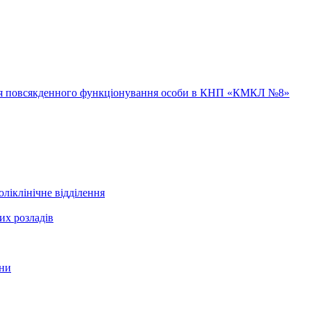
ння повсякденного функціонування особи в КНП «КМКЛ №8»
ліклінічне відділення
их розладів
ини