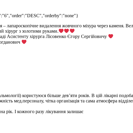
w":"6","order":"DESC","orderby":"none"}
ія – лапароскопічне видалення жовчного міхура через каменя. Ве
й хірург з золотими руками.
аді Асистенту хірурга Лісовенко Єгору Сергійовичу
огданович
мології) користуюся більше дев’яти років. В цій лікарні подобає
жність мед.персоналу, чітка організація та сама атмосфера відділ
 на рік. І кожного разу лікування залишає