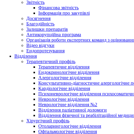
Звітність
Фінансова звітність
Інформація про закупівлі
Досягнення
Благодійність
Залишки препаратів
Антикорупційна програма
Організація роботи експертних команд з оцінюва
Відео відгуки
Ендопротезування
Відділення
Терапевтичний профіль
Терапевтичне відділення
Ендокринологічне відділення
Алергологічне відділення
Консультативно-діагностичне алергологічне по
Кардіологічне відділення
Психоневрологічне відділення психосоматичн
Неврологічне відділення
Неврологічне відділення №2
Відділення паліативної доломоги
Відділення фізичної та реабілітаційної медиц
Хірургічний профіль
Отоларингологічне відділення
Офтальмологічне відділення