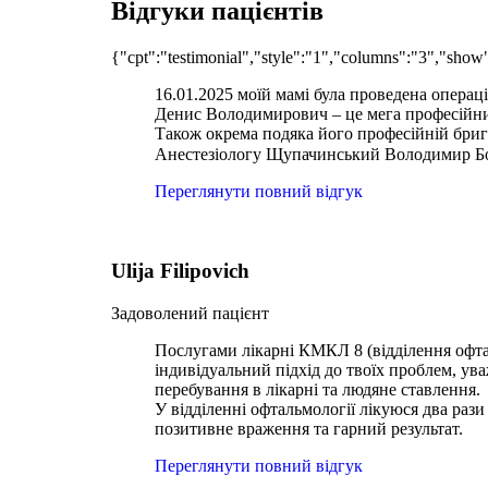
Відгуки пацієнтів
{"cpt":"testimonial","style":"1","columns":"3","sho
16.01.2025 моїй мамі була проведена операц
Денис Володимирович – це мега професійни
Також окрема подяка його професійній бриг
Анестезіологу Щупачинський Володимир Б
Переглянути повний відгук
Ulija Filipovich
Задоволений пацієнт
Послугами лікарні КМКЛ 8 (відділення офталь
індивідуальний підхід до твоїх проблем, ува
перебування в лікарні та людяне ставлення.
У відділенні офтальмології лікуюся два рази
позитивне враження та гарний результат.
Переглянути повний відгук