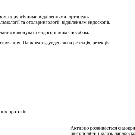
вома хірургічними відділеннями, ортопедо-
ьмології та отоларингології, відділенням ендоскопії.
ручання виконувати ендосопічним способом.
тручання. Панкреато-дуоденальна резекція, резекція
.
них протоків.
Активно розвивається ендокрин
щитоподібній залозі, лапароск