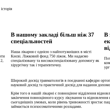
історія
В нашому закладі більш ніж 37
В 
спеціальностей
е
ві
Наша лікарня є однією з найпотужніших в місті
оти
Києві. Ліжковий фонд 750 ліжок. Ми надаємо
Пот
2,
спеціалізовану та високоспеціалізовану допомогу як
ком
хірургічну так і терапевтичну.
ург
Широкий досвід травматологів в поєднанні кафедри ортопед
науковий досвід та практичний досвід для надання допомо
Крім того в нашій лікарні є повноцінне відділення віднов
закінчення повноцінного курсу лікування та відновлення
сьогоднішніх умовах, коли рівень тривожності зростає па
займається психосоматичними розладами.