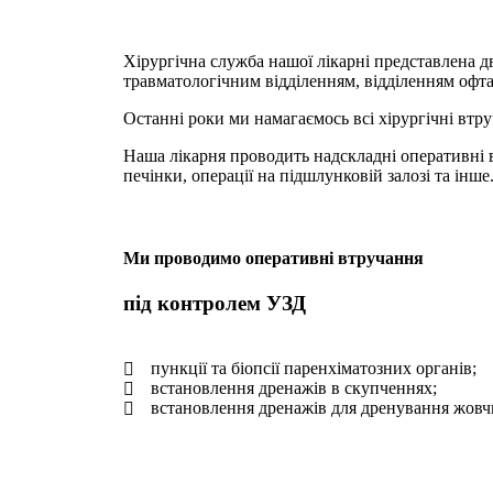
Хірургічна служба нашої лікарні представлена д
травматологічним відділенням, відділенням офтал
Останні роки ми намагаємось всі хірургічні вт
Наша лікарня проводить надскладні оперативні в
печінки, операції на підшлунковій залозі та інше
Ми проводимо оперативні втручання
під контролем УЗД
пункції та біопсії паренхіматозних органів;
встановлення дренажів в скупченнях;
встановлення дренажів для дренування жовч