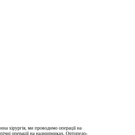
на хірургія, ми проводимо операції на
опічні операції на наднирниках. Ортопедо-