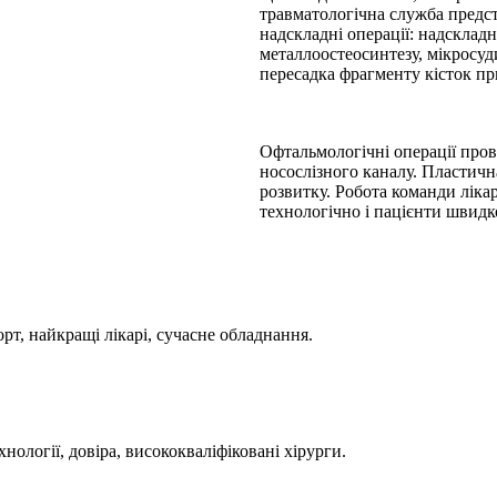
травматологічна служба предст
надскладні операції: надскладн
металлоостеосинтезу, мікросуд
пересадка фрагменту кісток пр
Офтальмологічні операції пров
носослізного каналу. Пластичн
розвитку. Робота команди ліка
технологічно і пацієнти швидк
рт, найкращі лікарі, сучасне обладнання.
хнології, довіра, висококваліфіковані хірурги.