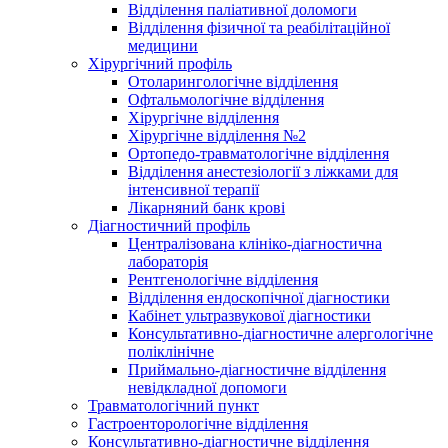
Відділення паліативної доломоги
Відділення фізичної та реабілітаційної
медицини
Хірургічний профіль
Отоларингологічне відділення
Офтальмологічне відділення
Хірургічне відділення
Хірургічне відділення №2
Ортопедо-травматологічне відділення
Відділення анестезіології з ліжками для
інтенсивної терапії
Лікарняний банк крові
Діагностичний профіль
Централізована клініко-діагностична
лабораторія
Рентгенологічне відділення
Відділення ендоскопічної діагностики
Кабінет ультразвукової діагностики
Консультативно-діагностичне алергологічне
поліклінічне
Приймально-діагностичне відділення
невідкладної допомоги
Травматологічний пункт
Гастроенторологічне відділення
Консультативно-діагностичне відділення