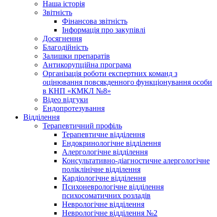
Наша історія
Звітність
Фінансова звітність
Інформація про закупівлі
Досягнення
Благодійність
Залишки препаратів
Антикорупційна програма
Організація роботи експертних команд з
оцінювання повсякденного функціонування особи
в КНП «КМКЛ №8»
Відео відгуки
Ендопротезування
Відділення
Терапевтичний профіль
Терапевтичне відділення
Ендокринологічне відділення
Алергологічне відділення
Консультативно-діагностичне алергологічне
поліклінічне відділення
Кардіологічне відділення
Психоневрологічне відділення
психосоматичних розладів
Неврологічне відділення
Неврологічне відділення №2