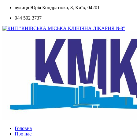
Skip
вулиця Юрія Кондратюка, 8, Київ, 04201
to
044 502 3737
content
Головна
Про нас