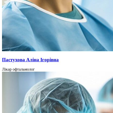
Пастухова Аліна Ігорівна
Лікар офтальмолог