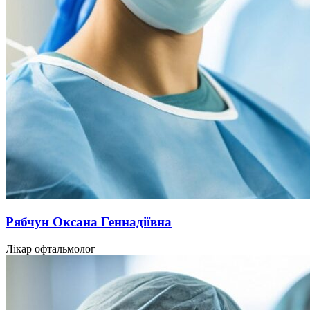
Рябчун Оксана Геннадіївна
Лікар офтальмолог