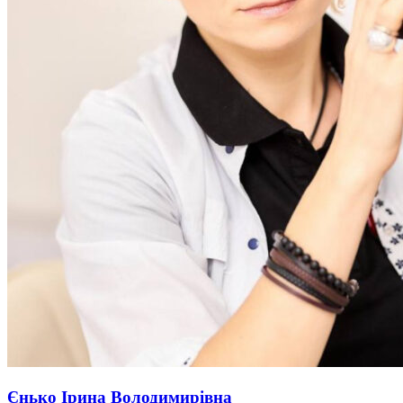
Єнько Ірина Володимирівна