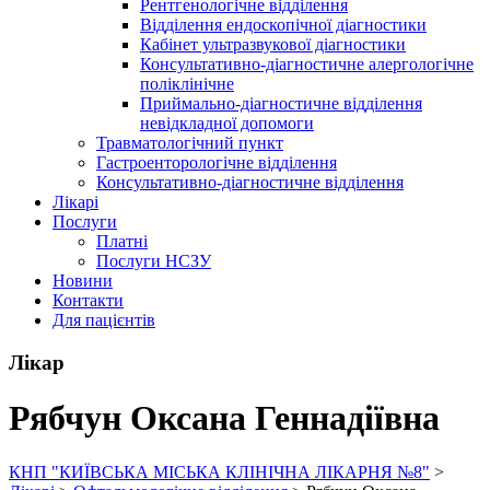
Рентгенологічне відділення
Відділення ендоскопічної діагностики
Кабінет ультразвукової діагностики
Консультативно-діагностичне алергологічне
поліклінічне
Приймально-діагностичне відділення
невідкладної допомоги
Травматологічний пункт
Гастроенторологічне відділення
Консультативно-діагностичне відділення
Лікарі
Послуги
Платні
Послуги НСЗУ
Новини
Контакти
Для пацієнтів
Лікар
Рябчун Оксана Геннадіївна
КНП "КИЇВСЬКА МІСЬКА КЛІНІЧНА ЛІКАРНЯ №8"
>