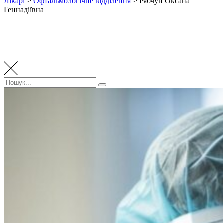
Лікарі
>
Офтальмологічне відділення
>
Рябчун Оксана
Геннадіївна
Пошук:
Пошук