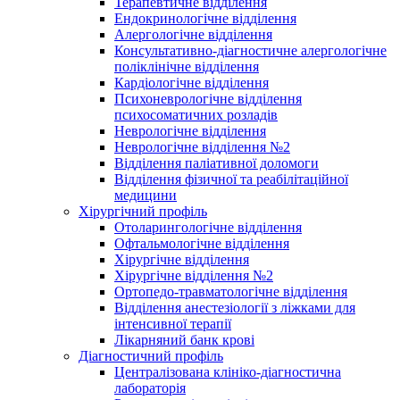
Терапевтичне відділення
Ендокринологічне відділення
Алергологічне відділення
Консультативно-діагностичне алергологічне
поліклінічне відділення
Кардіологічне відділення
Психоневрологічне відділення
психосоматичних розладів
Неврологічне відділення
Неврологічне відділення №2
Відділення паліативної доломоги
Відділення фізичної та реабілітаційної
медицини
Хірургічний профіль
Отоларингологічне відділення
Офтальмологічне відділення
Хірургічне відділення
Хірургічне відділення №2
Ортопедо-травматологічне відділення
Відділення анестезіології з ліжками для
інтенсивної терапії
Лікарняний банк крові
Діагностичний профіль
Централізована клініко-діагностична
лабораторія