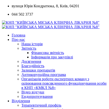
Skip
вулиця Юрія Кондратюка, 8, Київ, 04201
to
044 502 3737
content
Головна
Про нас
Наша історія
Звітність
Фінансова звітність
Інформація про закупівлі
Досягнення
Благодійність
Залишки препаратів
Антикорупційна програма
Організація роботи експертних команд з
оцінювання повсякденного функціонування особи
в КНП «КМКЛ №8»
Відео відгуки
Ендопротезування
Відділення
Терапевтичний профіль