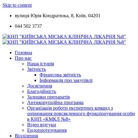
Skip to content
вулиця Юрія Кондратюка, 8, Київ, 04201
044 502 3737
Головна
Про нас
Наша історія
Звітність
Фінансова звітність
Інформація про закупівлі
Досягнення
Благодійність
Залишки препаратів
Антикорупційна програма
Організація роботи експертних команд з
оцінювання повсякденного функціонування особи
в КНП «КМКЛ №8»
Відео відгуки
Ендопротезування
Відділення