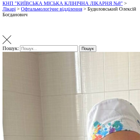
КНП "КИЇВСЬКА МІСЬКА КЛІНІЧНА ЛІКАРНЯ №8"
>
Лікарі
>
Офтальмологічне відділення
>
Будиловський Олексій
Богданович
Пошук:
Пошук