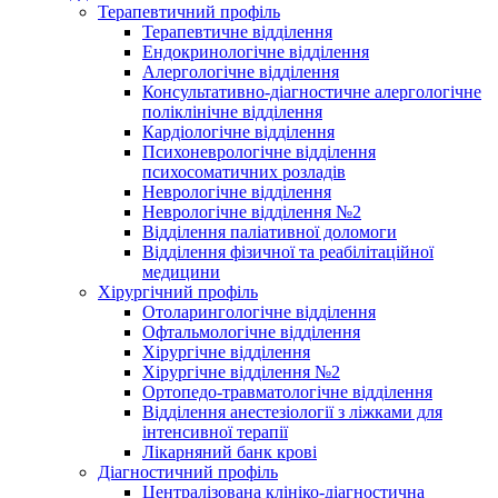
Терапевтичний профіль
Терапевтичне відділення
Ендокринологічне відділення
Алергологічне відділення
Консультативно-діагностичне алергологічне
поліклінічне відділення
Кардіологічне відділення
Психоневрологічне відділення
психосоматичних розладів
Неврологічне відділення
Неврологічне відділення №2
Відділення паліативної доломоги
Відділення фізичної та реабілітаційної
медицини
Хірургічний профіль
Отоларингологічне відділення
Офтальмологічне відділення
Хірургічне відділення
Хірургічне відділення №2
Ортопедо-травматологічне відділення
Відділення анестезіології з ліжками для
інтенсивної терапії
Лікарняний банк крові
Діагностичний профіль
Централізована клініко-діагностична