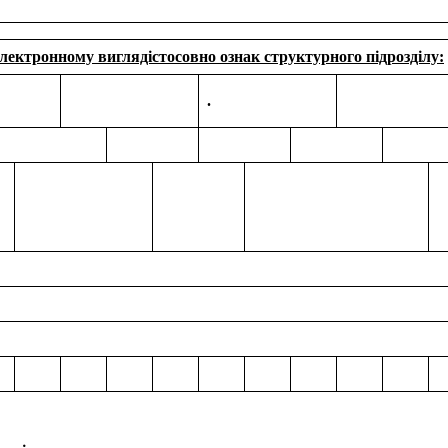
електронному вигляді
стосовно ознак структурного підрозділу:
.