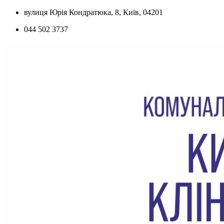
Skip
вулиця Юрія Кондратюка, 8, Київ, 04201
to
044 502 3737
content