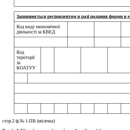
Заповнюється респондентом в разі подання форми в 
Код виду економічної
діяльності за КВЕД
Код
території
за
КОАТУУ
стор.2 ф.№ 1-ПВ (місячна)