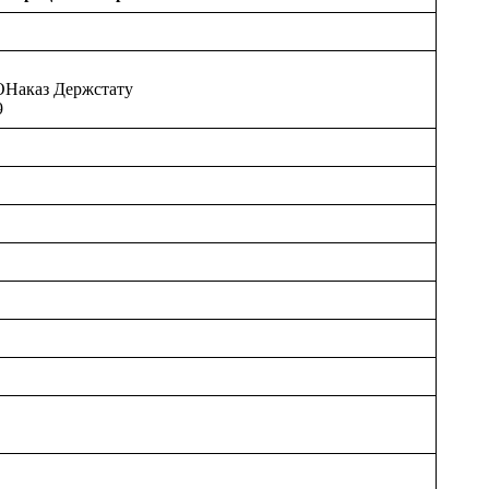
аказ Держстату
9