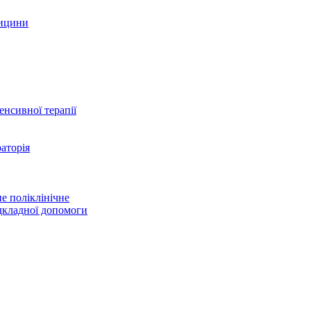
дицини
тенсивної терапії
аторія
е поліклінічне
дкладної допомоги