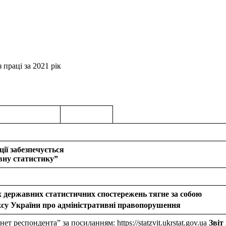
із праці за 2021 рік
ії забезпечується
вну статистику”
 державних статистичних спостережень тягне за собою
су України про адміністративні правопорушення
 респондента” за посиланням: https://statzvit.ukrstat.gov.ua
Звіт 