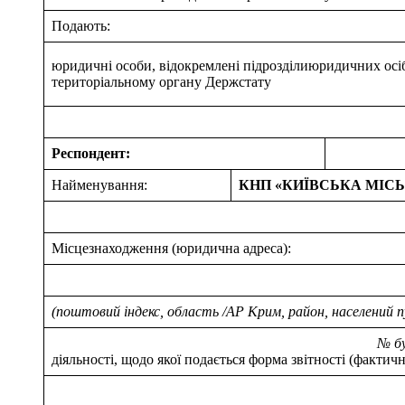
Подають:
юридичні особи, відокремлені підрозділиюридичних осі
територіальному органу Держстату
Респондент:
Найменування:
КНП «КИЇВСЬКА МІСЬ
Місцезнаходження (юридична адреса):
(поштовий індекс, область /АР Крим, район, населений 
№ будинку/ корпусу, № к
діяльності, щодо якої подається форма звітності (фактичн