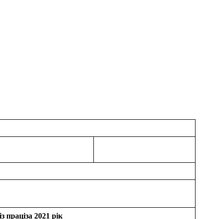
із праці
за
2021 рік