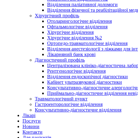
Відділення паліативної доломоги
Відділення фізичної та реабілітаційної ме
Хірургічний профіль
Отоларингологічне відділення
Офтальмологічне відділення
Хірургічне відділення
Хірургічне відділення №2
Ортопедо-травматологічне відділення
Відділення анестезіології з ліжками для ін
Лікарняний банк крові
Діагностичний профіль
Централізована клініко-діагностична лабор
Рентгенологічне відділення
Відділення ендоскопічної діагностики
Кабінет ультразвукової діагностики
Консультативно-діагностичне алергологічн
Приймально-діагностичне відділення неві
Травматологічний пункт
Гастроенторологічне відділення
Консультативно-діагностичне відділення
Лікарі
Послуги
Новини
Контакти
Для пацієнтів