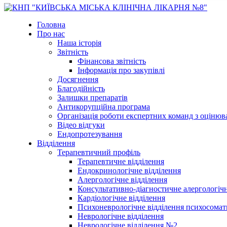
Головна
Про нас
Наша історія
Звітність
Фінансова звітність
Інформація про закупівлі
Досягнення
Благодійність
Залишки препаратів
Антикорупційна програма
Організація роботи експертних команд з оцін
Відео відгуки
Ендопротезування
Відділення
Терапевтичний профіль
Терапевтичне відділення
Ендокринологічне відділення
Алергологічне відділення
Консультативно-діагностичне алергологічн
Кардіологічне відділення
Психоневрологічне відділення психосомат
Неврологічне відділення
Неврологічне відділення №2