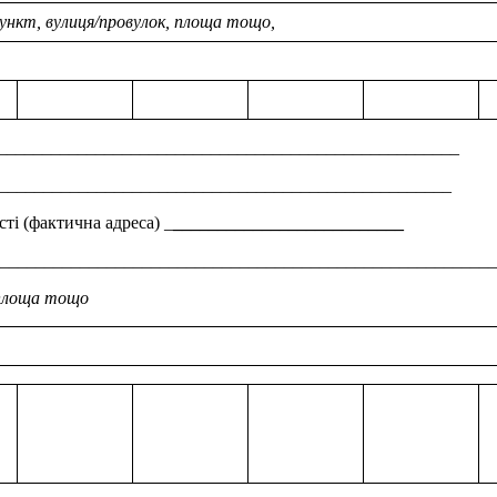
пункт, вулиця/провулок, площа тощо,
_____________________________________________________
_____________________________________________________
сті (фактична адреса) _
__________________________
________________________________________________________
, площа тощо