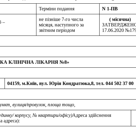
Терміни подання
N 1-ПВ
не пізніше 7-го числа
( місячна)
б –
місяця, наступного за
ЗАТВЕРДЖЕНОН
звітним періодом
17.06.2020 №17
КА КЛІНІЧНА ЛІКАРНЯ №8»
04159, м.Київ, вул. Юрія Кондратюка,8, тел. 044 502 37 00
пункт, вулиця/провулок, площа тощо,
вартири/офісу)
Адреса здійснення
а адреса):