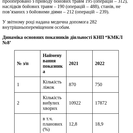
прооперовано з приводу бойових травм 195 (операцій – 312),
наслідків бойових травм – 190 (операцій – 488), станів, не
пов’язаних з бойовими діями – 212 (операцій – 239).
У звітному році надана медична допомога 282
внутрішньопереміщеним особам.
Динаміка основних показників діяльності КНП “КМКЛ
№8’
Наймену
вання
№ з/п
2021
2022
показник
а
Кількість
1
870
750
ліжок
Кількість
2
вибулих
10922
17872
хворих
в т.ч.
планових
12,8
18,9
(%)