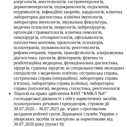
алергологія, анестезіологія, гастроентерологія,
дерматовенерологія, ендокринологія, ендоскопія,
епідеміологія, інфекційні хвороби, кардіологія, клінічна
лабораторна діагностика, клінічна імунологія,
лабораторна імунологія, лікувальна фізкультура,
медична психологія, неврологія, нейрохірургія,
ортопедія і травматологія, клінічна онкологія,
онкохірургія, отоларингологія, офтальмологія,
патологічна анатомія, проктологія, психіатрія,
психотерапія, пульмонологія, рентгенологія,
рефлексотерапія, терапія, трансфузіологія, ультразвукова
діагностика, урологія, фізіотерапія, фізична та
реабілітаційна медицина, функціональна діагностика,
хірургія, судинна хірургія; за спеціальностями молодших
спеціалістів з медичною освітою: сестринська справа,
сестринська справа (операційна), лабораторна справа
(гігієна), лабораторна справа (клініка), лабораторна
справа (патологія), медична статистика, рентгенологія
Ліцензії на право здійснення КНП “КМКЛ №8”
господарської діяльності з обігу наркотичних засобів,
психотропних речовин і прекурсорів, строком дії
30.07.2020 – 30.07.2025 рр. згідно з протоколом
засідання робочої групи Державної служби України з
лікарських засобів та контролю за наркотиками від
30.07.2020 року (пункт 9);