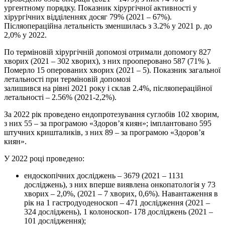
ургентному порядку. Показник хірургічної активності у
хірургічних відділеннях досяг 79% (2021 – 67%).
Післяопераційна летальність зменшилась з 3.2% у 2021 р. до
2,0% у 2022.
По терміновій хірургічній допомозі отримали допомогу 827
хворих (2021 – 302 хворих), з них прооперовано 587 (71% ).
Померло 15 оперованих хворих (2021 – 5). Показник загальної
летальності при терміновій допомозі
залишився на рівні 2021 року і склав 2.4%, післяопераційної
летальності – 2.56% (2021-2,2%).
За 2022 рік проведено ендопротезування суглобів 102 хворим,
з них 55 – за програмою «Здоров’я киян»; імплантовано 595
штучних кришталиків, з них 89 – за програмою «Здоров’я
киян».
У 2022 році проведено:
ендоскопічних досліджень – 3679 (2021 – 1131
досліджень), з них вперше виявлена онкопатологія у 73
хворих – 2,0%, (2021 – 7 хворих, 0,6%). Навантаження в
рік на 1 гастродуоденоскоп – 471 дослідження (2021 –
324 досліджень), 1 колоноскоп- 178 досліджень (2021 –
101 дослідження);