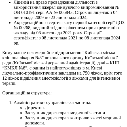
Ліцензії на право провадження діяльності з
використання джерел іонізуючого випромінювання №
ОВ 010191 серії АА № 005843. Строк дії ліцензії: з 04
листопада 2009 по 23 листопада 2024;
Акредитаційного сертифікату першої категорії серії ДОЗ
№ 00268, виданий згідно з рішенням про акредитацію
закладу від 08 листопада 2021 року. Строк дії
сертифіката: з 08 листопада 2021 по 08 листопада 2024
рр.
Комунальне некомерційне підприємство “Київська міська
клінічна лікарня №8” виконавчого органу Київської міської
ради (Київської міської державної адміністрації), далі – КНП
“КМКЛ №8”, є одним із найпотужніших в м. Києві
лікувально-профілактичним закладом на 750 ліжок, крім того
12 ліжок відділення анестезіології з ліжками для інтенсивної
терапії.
Організаційна структура:
Адміністративно-управлінська частина.
Директор.
Заступник директора з медичної частини.
Заступник директора з контролю якості медичної
допомоги.