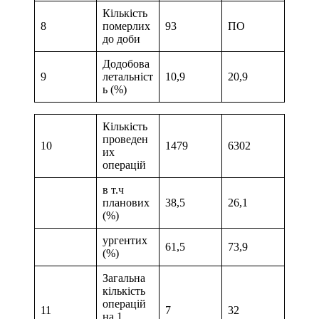
Кількість
8
померлих
93
ПО
до доби
Додобова
9
летальніст
10,9
20,9
ь (%)
Кількість
проведен
10
1479
6302
их
операцій
в т.ч
планових
38,5
26,1
(%)
ургентих
61,5
73,9
(%)
Загальна
кількість
операцій
11
7
32
на 1