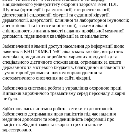
Національного університету охорони здоров’я імені П.Л.
Шупика (ортопедії і травматології; гастроентерології,
дієтотерапії і ендоскопії; хірургії та судинної хірургії;
дерматології, алергології, клінічної та лабораторної імунології;
анестезіології та інтенсивної терапії), з якими лікарі
співпрацюють з питань якості надання профільної медичної
допомоги, підвищення кваліфікації за спеціальністю.
Забезпечений вільний доступ населення до інформації щодо
наявних в КНП “КМКЛ №8” лікарських засобів, витратних
матеріалів, медичних виробів та харчових продуктів для
спеціального дієтичного споживання, отриманих за кошти
державного та місцевого бюджетів, благодійної діяльності та
гуманітарної допомоги шляхом оприлюднення та
систематичного оновлення на сайті лікарні.
Забезпечена системна робота з управління охороною праці.
Випадків виробничого травматизму серед персоналу лікарні
не було.
Здійснювалась системна робота з етики та деонтології.
Забезпечено дотримання прав пацієнтів під час надання
медичної допомоги та конфіденційність інформації про
пацієнта. Жодної заяви та скарги з цих питань не
зареєстровано.