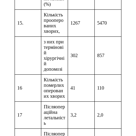
(%)
Кількість
прооперо
15.
1267
5470
ваних
хворих,
з них при
термінові
й
302
857
хірургічні
й
допомозі
Кількість
померлих
16
41
110
оперован
их хворих
Післяопер
аційна
17
3,2
2,0
летальніст
ь
Післяопер