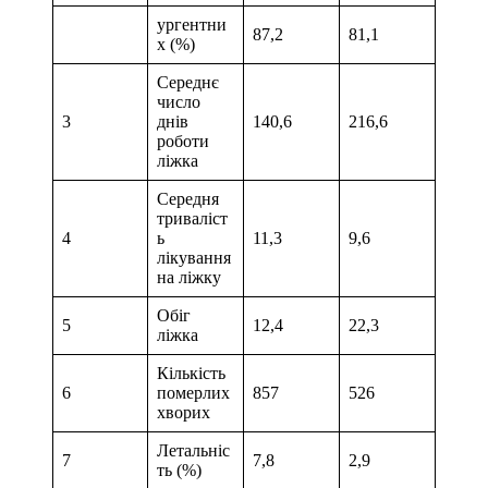
ургентни
87,2
81,1
х (%)
Середнє
число
3
днів
140,6
216,6
роботи
ліжка
Середня
триваліст
4
ь
11,3
9,6
лікування
на ліжку
Обіг
5
12,4
22,3
ліжка
Кількість
6
померлих
857
526
хворих
Летальніс
7
7,8
2,9
ть (%)