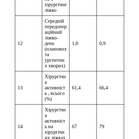
хірургічне
ліжко
Середній
передопер
аційний
ліжко-
12
день
1,0
0,9
(планових
та
ургентни
х хворих)
Хірургічн
а
13
активніст
61,4
66,4
ь , всього
(%)
Хірургічн
а
активніст
14
ь на
67
79
хірургічн
их ліжках