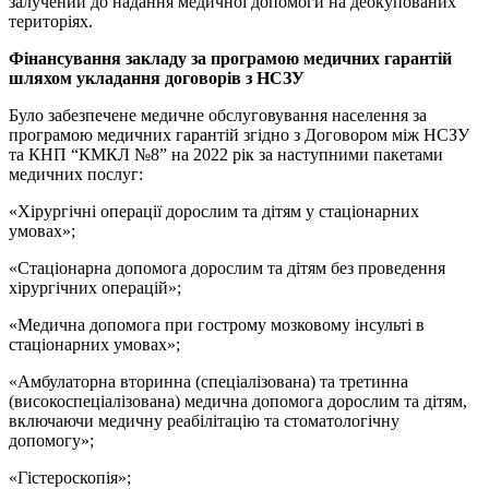
залучений до надання медичної допомоги на деокупованих
територіях.
Фінансування закладу за програмою медичних гарантій
шляхом укладання договорів з НСЗУ
Було забезпечене медичне обслуговування населення за
програмою медичних гарантій згідно з Договором між НСЗУ
та КНП “КМКЛ №8” на 2022 рік за наступними пакетами
медичних послуг:
«Хірургічні операції дорослим та дітям у стаціонарних
умовах»;
«Стаціонарна допомога дорослим та дітям без проведення
хірургічних операцій»;
«Медична допомога при гострому мозковому інсульті в
стаціонарних умовах»;
«Амбулаторна вторинна (спеціалізована) та третинна
(високоспеціалізована) медична допомога дорослим та дітям,
включаючи медичну реабілітацію та стоматологічну
допомогу»;
«Гістероскопія»;