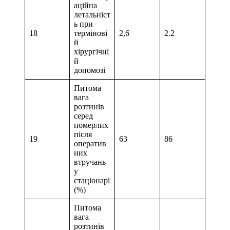
аційна
летальніст
ь при
18
термінові
2,6
2.2
й
хірургічні
й
допомозі
Питома
вага
розтинів
серед
померлих
після
19
63
86
оператив
них
втручань
у
стаціонарі
(%)
Питома
вага
розтинів