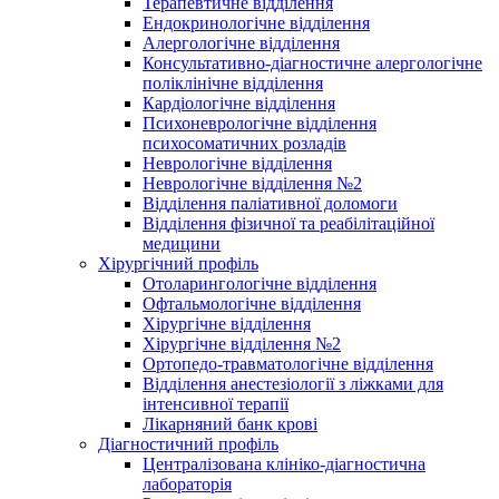
Терапевтичне відділення
Ендокринологічне відділення
Алергологічне відділення
Консультативно-діагностичне алергологічне
поліклінічне відділення
Кардіологічне відділення
Психоневрологічне відділення
психосоматичних розладів
Неврологічне відділення
Неврологічне відділення №2
Відділення паліативної доломоги
Відділення фізичної та реабілітаційної
медицини
Хірургічний профіль
Отоларингологічне відділення
Офтальмологічне відділення
Хірургічне відділення
Хірургічне відділення №2
Ортопедо-травматологічне відділення
Відділення анестезіології з ліжками для
інтенсивної терапії
Лікарняний банк крові
Діагностичний профіль
Централізована клініко-діагностична
лабораторія