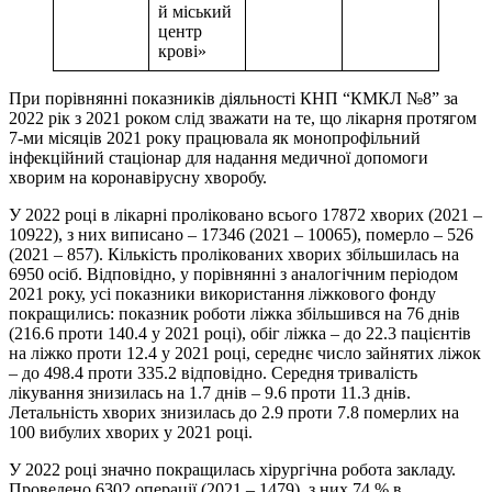
й міський
центр
крові»
При порівнянні показників діяльності КНП “КМКЛ №8” за
2022 рік з 2021 роком слід зважати на те, що лікарня протягом
7-ми місяців 2021 року працювала як монопрофільний
інфекційний стаціонар для надання медичної допомоги
хворим на коронавірусну хворобу.
У 2022 році в лікарні проліковано всього 17872 хворих (2021 –
10922), з них виписано – 17346 (2021 – 10065), померло – 526
(2021 – 857). Кількість пролікованих хворих збільшилась на
6950 осіб. Відповідно, у порівнянні з аналогічним періодом
2021 року, усі показники використання ліжкового фонду
покращились: показник роботи ліжка збільшився на 76 днів
(216.6 проти 140.4 у 2021 році), обіг ліжка – до 22.3 пацієнтів
на ліжко проти 12.4 у 2021 році, середнє число зайнятих ліжок
– до 498.4 проти 335.2 відповідно. Середня тривалість
лікування знизилась на 1.7 днів – 9.6 проти 11.3 днів.
Летальність хворих знизилась до 2.9 проти 7.8 померлих на
100 вибулих хворих у 2021 році.
У 2022 році значно покращилась хірургічна робота закладу.
Проведено 6302 операції (2021 – 1479), з них 74 % в