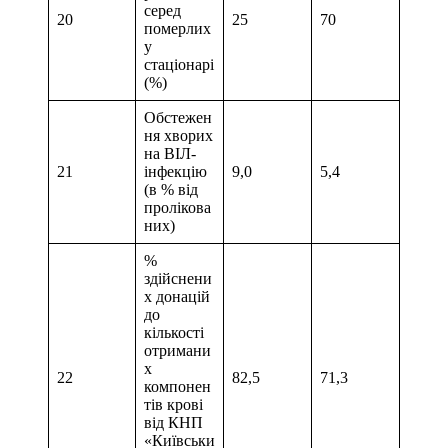
серед
20
25
70
померлих
у
стаціонарі
(%)
Обстежен
ня хворих
на ВІЛ-
21
інфекцію
9,0
5,4
(в % від
пролікова
них)
%
здійснени
х донацій
до
кількості
отримани
х
22
82,5
71,3
компонен
тів крові
від КНП
«Київськи