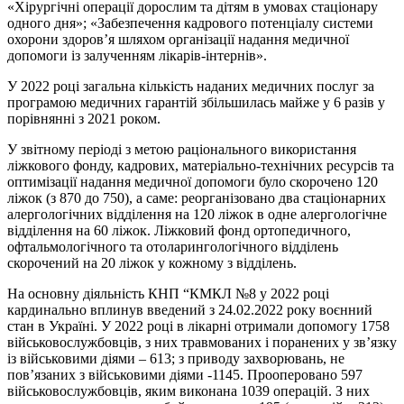
«Хірургічні операції дорослим та дітям в умовах стаціонару
одного дня»; «Забезпечення кадрового потенціалу системи
охорони здоров’я шляхом організації надання медичної
допомоги із залученням лікарів-інтернів».
У 2022 році загальна кількість наданих медичних послуг за
програмою медичних гарантій збільшилась майже у 6 разів у
порівнянні з 2021 роком.
У звітному періоді з метою раціонального використання
ліжкового фонду, кадрових, матеріально-технічних ресурсів та
оптимізації надання медичної допомоги було скорочено 120
ліжок (з 870 до 750), а саме: реорганізовано два стаціонарних
алергологічних відділення на 120 ліжок в одне алергологічне
відділення на 60 ліжок. Ліжковий фонд ортопедичного,
офтальмологічного та отоларингологічного відділень
скорочений на 20 ліжок у кожному з відділень.
На основну діяльність КНП “КМКЛ №8 у 2022 році
кардинально вплинув введений з 24.02.2022 року воєнний
стан в Україні. У 2022 році в лікарні отримали допомогу 1758
військовослужбовців, з них травмованих і поранених у зв’язку
із військовими діями – 613; з приводу захворювань, не
пов’язаних з військовими діями -1145. Прооперовано 597
військовослужбовців, яким виконана 1039 операцій. З них