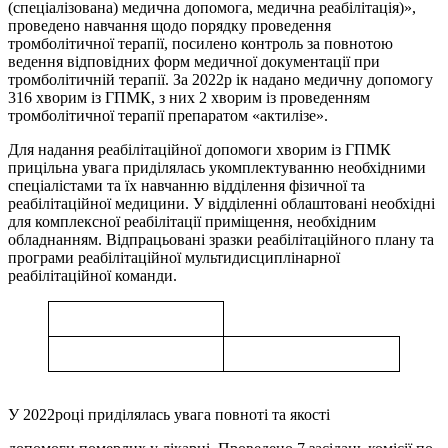
(спеціалізована) медична допомога, медична реабілітація)»,
проведено навчання щодо порядку проведення
тромболітичної терапії, посилено контроль за повнотою
ведення відповідних форм медичної документації при
тромболітичній терапії. За 2022р ік надано медичну допомогу
316 хворим із ГПМК, з них 2 хворим із проведенням
тромболітичної терапії препаратом «актилізе».
Для надання реабілітаційної допомоги хворим із ГПМК
прицільна увага приділялась укомплектуванню необхідними
спеціалістами та їх навчанню відділення фізичної та
реабілітаційної медицини. У відділенні облаштовані необхідні
для комплексної реабілітації приміщення, необхідним
обладнанням. Відпрацьовані зразки реабілітаційного плану та
програми реабілітаційної мультидисциплінарної
реабілітаційної команди.
У 2022році приділялась увага повноті та якості