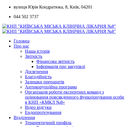
Skip
вулиця Юрія Кондратюка, 8, Київ, 04201
to
044 502 3737
content
Головна
Про нас
Наша історія
Звітність
Фінансова звітність
Інформація про закупівлі
Досягнення
Благодійність
Залишки препаратів
Антикорупційна програма
Організація роботи експертних команд з
оцінювання повсякденного функціонування особи
в КНП «КМКЛ №8»
Відео відгуки
Ендопротезування
Відділення
Терапевтичний профіль