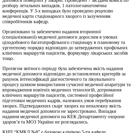
допомоги померлих у лікарні. Проведено 7 засідань комісії по
розбору летальних випадків, 1 патологоанатомічна
конференція. У 3-х випадках було проведено рецензію
медичної карти стаціонарного хворого із залученням
співробітників кафедр.
Організовано та забезпечено надання вторинної
(спеціалізованої) медичної допомоги дорослим в умовах
цілодобового багатопрофільного стаціонару в плановому та
ургентному порядку відповідно до затверджених профільних
клінічних маршрутів пацієнтів, формуляру лікарських засобів
тощо.
Протягом звітного періоду була забезпечена якість надання
медичної допомоги відповідно до встановлених критеріїв за
рахунок інтенсифікації діагностичного та лікувального
процесу шляхом використання сучасної медичної апаратури та
впровадження новітніх медичних технологій, дотримання
клінічних маршрутів пацієнтів, системної професійної
підготовки медичних кадрів, належних умов перебування
хворих. Підтверджених скарг хворих на неналежну якість
надання медичної допомоги не зареєстровано. Випадки
надання медичної допомоги на КЕК Департаменту охорони
здоров’я та МОЗ України не розглядались.
КНП “КМКЛ №8” є базовою клінікою 5-ти кафедр