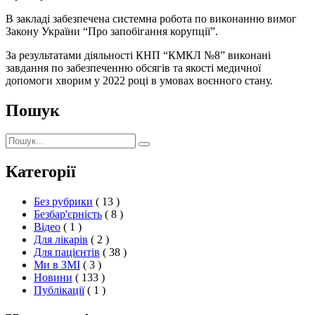
В закладі забезпечена системна робота по виконанню вимог
Закону України “Про запобігання корупції”.
За результатами діяльності КНП “КМКЛ №8” виконані
завдання по забезпеченню обсягів та якості медичної
допомоги хворим у 2022 році в умовах воєнного стану.
Пошук
Пошук:
Пошук
Категорії
Без рубрики
( 13 )
Безбар'єрність
( 8 )
Відео
( 1 )
Для лікарів
( 2 )
Для пацієнтів
( 38 )
Ми в ЗМІ
( 3 )
Новини
( 133 )
Публікації
( 1 )