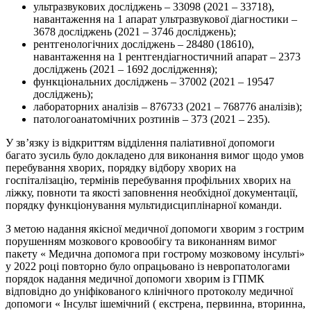
ультразвукових досліджень – 33098 (2021 – 33718),
навантаження на 1 апарат ультразвукової діагностики –
3678 досліджень (2021 – 3746 досліджень);
рентгенологічних досліджень – 28480 (18610),
навантаження на 1 рентгендіагностичний апарат – 2373
досліджень (2021 – 1692 дослідження);
функціональних досліджень – 37002 (2021 – 19547
досліджень);
лабораторних аналізів – 876733 (2021 – 768776 аналізів);
патологоанатомічних розтинів – 373 (2021 – 235).
У зв’язку із відкриттям відділення паліативної допомоги
багато зусиль було докладено для виконання вимог щодо умов
перебування хворих, порядку відбору хворих на
госпіталізацію, термінів перебування профільних хворих на
ліжку, повноти та якості заповнення необхідної документації,
порядку функціонування мультидисциплінарної команди.
З метою надання якісної медичної допомоги хворим з гострим
порушенням мозкового кровообігу та виконанням вимог
пакету « Медична допомога при гострому мозковому інсульті»
у 2022 році повторно було опрацьовано із невропатологами
порядок надання медичної допомоги хворим із ГПМК
відповідно до уніфікованого клінічного протоколу медичної
допомоги « Інсульт ішемічний ( екстрена, первинна, вторинна,