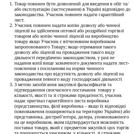
Товар повинен бути дозволений для введення в обіг та/
або експлуатацію (застосування) в Україні відповідно до
законодавства. Учасник повинен надати гарантійний
лист.
Учасник повинен надати копію дозволу або чинної
ліцензії на здійснення оптової або роздрібної торгівлі
товаром або копію чинної ліцензії на виробництво
товару якщо Учасник є вітчизняним виробником
запропонованого Товару; якщо отримання такого
дозволу або ліцензії на провадження такого виду
діяльності передбачено законодавством, у разі не
надання копії вище зазначеного документа надати лист-
пояснення з посиланням на норми чинного
законодавства про відсутність дозволу або ліцензії на
провадження певного виду господарської діяльності
З метою запобігання закупівлі фальсифікатів та
підтвердження своєчасного постачання товару у
кількості, якості та зі строками придатності, учасник
надає оригінал гарантійного листа виробника
(представництва, філії виробника – якщо їх відповідні
повноваження поширюються на територію України) або
представника, дистриб’ютора, дилера, уповноваженого
на це виробником, яким підтверджується можливість
поставки товару, який є предметом закупівлі цих торгів
та пропонується учасником, у кількості, зі строками