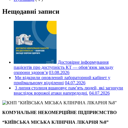
Нещодавні записи
Достовірне інформування
пацієнтів про доступність КТ — обов’язок закладу
охорони здоров’я
03.08.2026
Ми відкрили оновлений лабораторний кабінет у
приймальному відділенні
04.07.2026
3 липня столиця вшановує пам’ять людей, які загинули
внаслідок ворожої атаки напередодні.
04.07.2026
КОМУНАЛЬНЕ НЕКОМЕРЦІЙНЕ ПІДПРИЄМСТВО
“КИЇВСЬКА МІСЬКА КЛІНІЧНА ЛІКАРНЯ №8”