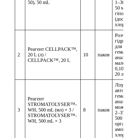
50), 50 mL
1–30°C. О
50 мл / пак
гіпохлори
(доступна 
хлора 5,0%
Розчинник
гідрофоку
для автом
Реагент CELLPACK™,
гематолог
2
20 L (л) /
10
паков
аналізатор
CELLPACK™, 20 L
малеїнова 
0,10%. Об
20 літрів в
Лізуючий 
автоматич
гематолог
Реагент
аналізатор
STROMATOLYSER™-
можливе п
3
WH, 500 mL (мл) × 3 /
8
паков
2–35°C. Об
STROMATOLYSER™-
500 мл × 3 
WH, 500 mL × 3
органічна 
амонієва сі
хлорид нат