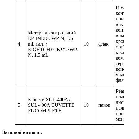
Гематолог
контрольни
призначен
внутрішнь
контролю я
Матеріал контрольний
вимірюван
ЕЙТЧЕК-3WP-N, 1.5
крові. До 
4
mL (мл) /
10
флак
стабілізова
EIGHTCHECK™-3WP-
кров’яні к
N, 1.5 mL
компонент
середовищі
консервант
упаковки –
флакон.
Реакційні 
пластикові
Кювети SUL-400A /
дном, на 1 
5
SUL-400A CUVETTE
10
паков
наявними.
FL COMPLETE
повинна м
менше 500
Загальні вимоги :