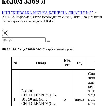
кодом 3369 л
КНП "КИЇВСЬКА МІСЬКА КЛІНІЧНА ЛІКАРНЯ №8"
>
29.05.25 Інформація про необхідні технічні, якісні та кількісні
характеристики за кодом 3369 л
Пошук:
Пошук
ДК 021:2015 код 33690000-3 Лікарські засоби різні
Кіл-
№
Товар
Од.
Техніч
сть
Сильнолуж
який вико
для видале
реагентів,
Реагент
залишків і
CELLCLEAN™ (CL-
з гідравлі
1
50), 50 mL (мл) /
5
паков
приладу. З
CELLCLEAN™ (CL-
можливе п