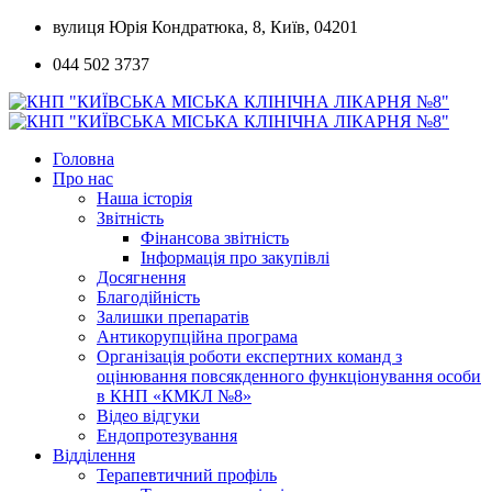
Skip
вулиця Юрія Кондратюка, 8, Київ, 04201
to
044 502 3737
content
Головна
Про нас
Наша історія
Звітність
Фінансова звітність
Інформація про закупівлі
Досягнення
Благодійність
Залишки препаратів
Антикорупційна програма
Організація роботи експертних команд з
оцінювання повсякденного функціонування особи
в КНП «КМКЛ №8»
Відео відгуки
Ендопротезування
Відділення
Терапевтичний профіль