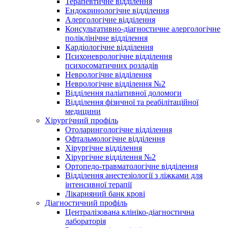
Терапевтичне відділення
Ендокринологічне відділення
Алергологічне відділення
Консультативно-діагностичне алергологічне
поліклінічне відділення
Кардіологічне відділення
Психоневрологічне відділення
психосоматичних розладів
Неврологічне відділення
Неврологічне відділення №2
Відділення паліативної доломоги
Відділення фізичної та реабілітаційної
медицини
Хірургічний профіль
Отоларингологічне відділення
Офтальмологічне відділення
Хірургічне відділення
Хірургічне відділення №2
Ортопедо-травматологічне відділення
Відділення анестезіології з ліжками для
інтенсивної терапії
Лікарняний банк крові
Діагностичний профіль
Централізована клініко-діагностична
лабораторія