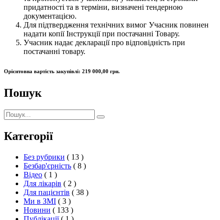
придатності та в терміни, визначені тендерною
документацією.
Для підтвердження технічних вимог Учасник повинен
надати копії Інструкції при постачанні Товару.
Учасник надає декларації про відповідність при
постачанні товару.
Орієнтовна вартість закупівлі: 219 000,00 грн.
Пошук
Пошук:
Пошук
Категорії
Без рубрики
( 13 )
Безбар'єрність
( 8 )
Відео
( 1 )
Для лікарів
( 2 )
Для пацієнтів
( 38 )
Ми в ЗМІ
( 3 )
Новини
( 133 )
Публікації
( 1 )