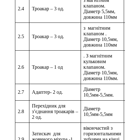
з магнітним
клапаном.
2.4
Троакар – 3 од.
Діаметр 5,5мм,
довжина 110мм
з магнітним
клапаном .
2.5
Троакар – 3 од.
Діаметр 10,5мм,
довжина 110мм
. З магнітним
кульковим
2.6
Троакар – 1 од
клапаном.
Діаметр 10,5мм,
довжина 110мм.
Діаметр
2.7
Адаптер- 2 од.
10,5мм-5,5мм.
Перехідник для
Діаметр
2.8
з’єднання троакарів –
10,5мм-5,5мм
2 од.
вікончастий з
Затискач для
горизонтальними
2.9
жовчного міхура -1
зубцями на кінці.