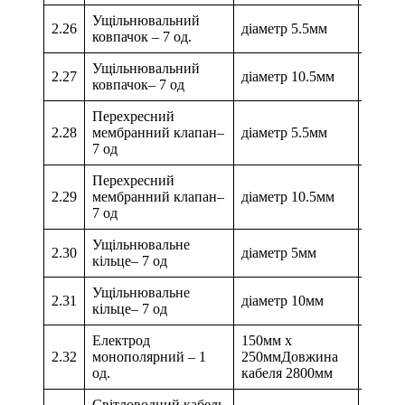
Ущільнювальний
2.26
діаметр 5.5мм
ковпачок – 7 од.
Ущільнювальний
2.27
діаметр 10.5мм
ковпачок– 7 од
Перехресний
2.28
мембранний клапан–
діаметр 5.5мм
7 од
Перехресний
2.29
мембранний клапан–
діаметр 10.5мм
7 од
Ущільнювальне
2.30
діаметр 5мм
кільце– 7 од
Ущільнювальне
2.31
діаметр 10мм
кільце– 7 од
Електрод
150мм х
2.32
монополярний – 1
250ммДовжина
од.
кабеля 2800мм
Світловодний кабель