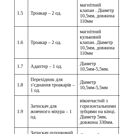
магнітний
клапан . Діаметр
1.5
Троакар – 2 од.
10,5мм, довжина
110мм
магнітний
кульковий
1.6
Троакар – 2 од.
клапан. Діаметр
10,5мм, довжина
110мм
Діаметр
1.7
Адаптер – 1 од.
10,5мм-5,5мм.
Перехідник для
Діаметр
1.8
з’єднання троакарів –
10,5мм-5,5мм
1 од.
вікончастий з
Затискач для
горизонтальними
1.9
жовчного міхура – 1
зубцями на кінці.
од.
Діаметр 5мм,
довжина 330мм.
Затискач шлунковий