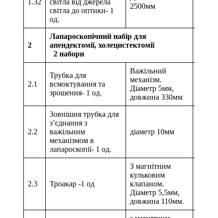
1.32
світла від джерела
2500мм
світла до оптики- 1
од.
Лапароскопічний набір для
2
апендектомії, холецистектомії
2 набори
Важільний
Трубка для
механізм.
2.1
всмоктування та
Діаметр 5мм,
зрошення- 1 од.
довжина 330мм
Зовнішня трубка для
з’єднання з
2.2
важільним
діаметр 10мм
механізмом в
лапароскопії- 1 од.
З магнітним
кульковим
2.3
Троакар -1 од
клапаном.
Діаметр 5,5мм,
довжина 110мм.