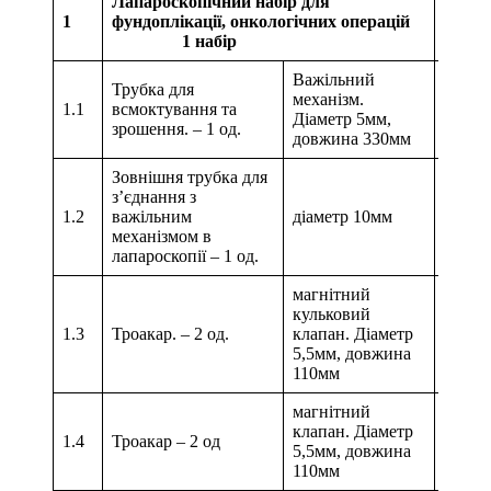
Лапароскопічний набір для
1
фундоплікації, онкологічних операцій
1 набір
Важільний
Трубка для
механізм.
1.1
всмоктування та
Діаметр 5мм,
зрошення. – 1 од.
довжина 330мм
Зовнішня трубка для
з’єднання з
1.2
важільним
діаметр 10мм
механізмом в
лапароскопії – 1 од.
магнітний
кульковий
1.3
Троакар. – 2 од.
клапан. Діаметр
5,5мм, довжина
110мм
магнітний
клапан. Діаметр
1.4
Троакар – 2 од
5,5мм, довжина
110мм