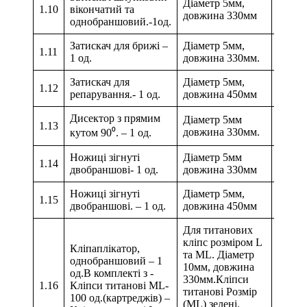
Діаметр 5мм,
1.10
вікончатий та
довжина 330мм
однобраншовий.-1од.
Затискач для брижі –
Діаметр 5мм,
1.11
1 од.
довжина 330мм.
Затискач для
Діаметр 5мм,
1.12
репарування.- 1 од.
довжина 450мм
Дисектор з прямим
Діаметр 5мм
1.13
довжина 330мм.
кутом 90⁰. – 1 од.
Ножиці зігнуті
Діаметр 5мм
1.14
двобраншові- 1 од.
довжина 330мм
Ножиці зігнуті
Діаметр 5мм,
1.15
двобраншові. – 1 од.
довжина 450мм
Для титанових
кліпс розміром L
Кліпаплікатор,
та ML. Діаметр
однобраншовий – 1
10мм, довжина
од.В комплекті з -
330мм.Кліпси
1.16
Кліпси титанові ML-
титанові Розмір
100 од.(картреджів) –
(ML) зелені.