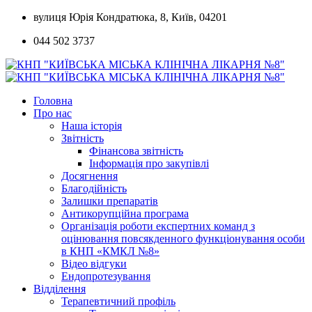
Skip
вулиця Юрія Кондратюка, 8, Київ, 04201
to
044 502 3737
content
Головна
Про нас
Наша історія
Звітність
Фінансова звітність
Інформація про закупівлі
Досягнення
Благодійність
Залишки препаратів
Антикорупційна програма
Організація роботи експертних команд з
оцінювання повсякденного функціонування особи
в КНП «КМКЛ №8»
Відео відгуки
Ендопротезування
Відділення
Терапевтичний профіль