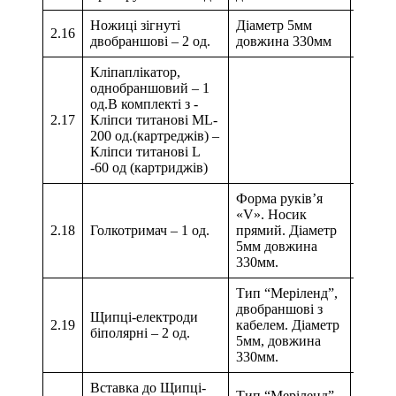
Ножиці зігнуті
Діаметр 5мм
2.16
двобраншові – 2 од.
довжина 330мм
Кліпаплікатор,
однобраншовий – 1
од.В комплекті з -
2.17
Кліпси титанові ML-
200 од.(картреджів) –
Кліпси титанові L
-60 од (картриджів)
Форма руків’я
«V». Носик
2.18
Голкотримач – 1 од.
прямий. Діаметр
5мм довжина
330мм.
Тип “Меріленд”,
двобраншові з
Щипці-електроди
2.19
кабелем. Діаметр
біполярні – 2 од.
5мм, довжина
330мм.
Вставка до Щипці-
Тип “Меріленд”,