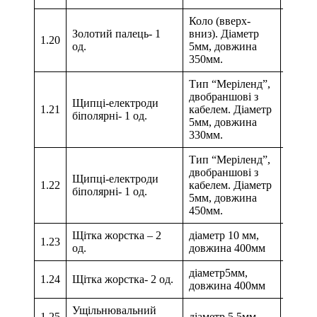
Коло (вверх-
Золотий палець- 1
вниз). Діаметр
1.20
од.
5мм, довжина
350мм.
Тип “Меріленд”,
двобраншові з
Щипці-електроди
1.21
кабелем. Діаметр
біполярні- 1 од.
5мм, довжина
330мм.
Тип “Меріленд”,
двобраншові з
Щипці-електроди
1.22
кабелем. Діаметр
біполярні- 1 од.
5мм, довжина
450мм.
Щітка жорстка – 2
діаметр 10 мм,
1.23
од.
довжина 400мм
діаметр5мм,
1.24
Щітка жорстка- 2 од.
довжина 400мм
Ущільнювальний
1.25
діаметр 5.5мм