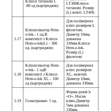
Кліпси титанові L
LT300Кліпси
-80 од (картриджів)
титанові. Розмір
(L) жовті. LT400.
Для полімерних
кліпс розміром L
Кліпаплікатор Hem-
фіолетові.
o-lok.- 1 од.В
Діаметр 10мм,
1.17
комплекті з Кліпси
довжина
Hem-o-lok(L) – 300
330мм.Кліпси
од. (картриджів)
Hem-o-lok.
Розмір (L)
фіолетові
Кліпаплікатор Hem-
Для полімерних
o-lok.- 1 одВ
кліпс розміром
1.18
комплекті з Кліпси
XL, жовтий.
Hem-o-lok XL – 100
Діаметр 10мм,
од (картриджів)
довжина 330мм.
Форма руків’я
«О». Носик
1.19
Голкотримач- 1 од.
вліво.Діаметр
5мм довжина
330мм.