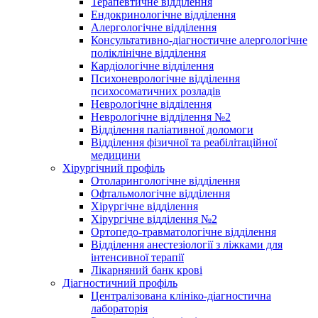
Терапевтичне відділення
Ендокринологічне відділення
Алергологічне відділення
Консультативно-діагностичне алергологічне
поліклінічне відділення
Кардіологічне відділення
Психоневрологічне відділення
психосоматичних розладів
Неврологічне відділення
Неврологічне відділення №2
Відділення паліативної доломоги
Відділення фізичної та реабілітаційної
медицини
Хірургічний профіль
Отоларингологічне відділення
Офтальмологічне відділення
Хірургічне відділення
Хірургічне відділення №2
Ортопедо-травматологічне відділення
Відділення анестезіології з ліжками для
інтенсивної терапії
Лікарняний банк крові
Діагностичний профіль
Централізована клініко-діагностична
лабораторія