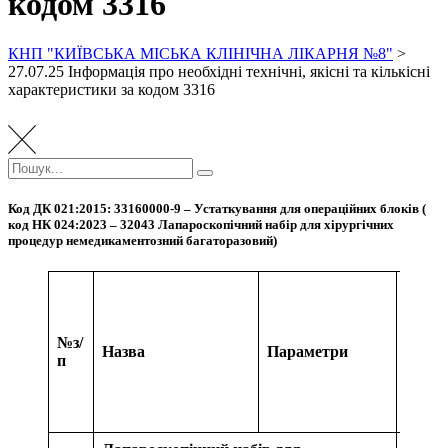
кодом 3316
КНП "КИЇВСЬКА МІСЬКА КЛІНІЧНА ЛІКАРНЯ №8"
>
27.07.25 Інформація про необхідні технічні, якісні та кількісні
характеристики за кодом 3316
Пошук:
Пошук
Код ДК 021:2015: 33160000-9 – Устаткування для операційних блоків (
код НК 024:2023 – 32043 Лапароскопічний набір для хірургічних
процедур немедикаментозний багаторазовий
)
Відпо
так/ні
посил
№
з/
на від
Назва
Параметри
п
розділ
або
сторі
докум