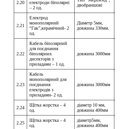
2.20
електроди біполярні
двобраншові
– 2 од.
Електрод
монополярний
Діаметр 5мм,
2.21
“Гак”,керамічний- 2
довжина 330мм.
од.
Кабель біполярний
для поєднання
2.22
біполярних
довжина 3000мм
дисекторів з
приладами – 1 од.
Кабель
монополярний для
2.23
поєднання
довжина 3000мм
електродів з
приладами- 2 од.
Щітка жорстка – 4
діаметр 10 мм,
2.24
од.
довжина 400мм
Щітка жорстка – 4
діаметр5мм,
2.25
од.
довжина 400мм