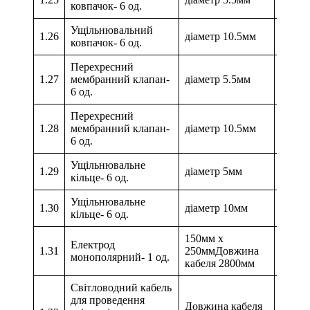
ковпачок- 6 од.
Ущільнювальний
1.26
діаметр 10.5мм
ковпачок- 6 од.
Перехресний
1.27
мембранний клапан-
діаметр 5.5мм
6 од.
Перехресний
1.28
мембранний клапан-
діаметр 10.5мм
6 од.
Ущільнювальне
1.29
діаметр 5мм
кільце- 6 од.
Ущільнювальне
1.30
діаметр 10мм
кільце- 6 од.
150мм х
Електрод
1.31
250ммДовжина
монополярний- 1 од.
кабеля 2800мм
Світловодний кабель
для проведення
Довжина кабеля