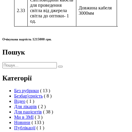
для проведення
Довжина кабеля
2.33
світла від джерела
3000мм
світла до оптики- 1
од.
Очікувана вартість
1215000
грн.
Пошук
Пошук:
Пошук
Категорії
Без рубрики
( 13 )
Безбар'єрність
( 8 )
Відео
( 1 )
Для лікарів
( 2 )
Для пацієнтів
( 38 )
Ми в ЗМІ
( 3 )
Новини
( 133 )
Публікації
( 1 )