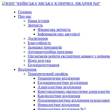
Головна
Про нас
Наша історія
Звітність
Фінансова звітність
Інформація про закупівлі
Досягнення
Благодійність
Залишки препаратів
Антикорупційна програма
Організація роботи експертних команд з оцін
Відео відгуки
Ендопротезування
Відділення
Терапевтичний профіль
Терапевтичне відділення
Ендокринологічне відділення
Алергологічне відділення
Консультативно-діагностичне алергологічн
Кардіологічне відділення
Психоневрологічне відділення психосомат
Неврологічне відділення
Неврологічне відділення №2