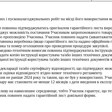
их і пусконалагоджувальних робіт на місці його використання м
повинна підтверджуватись оригіналом гарантійного листа виро
джує можливість постачання Учасником запропонованого товару в н
ю пропозицією Учасника. Учасник повинен надати (завантажити у
ставника виробника (якщо гарантійного листа надано офіційним 
ика та номер оголошення про проведення процедури закупівлі.
медико-технічним вимогам повинна підтверджуватись інструкці
ати копію інструкції користувача та/або інших технічних докум
ної інструкції користувача та/або інших технічних документів 
кларації та/або сертифікату відповідності, що підтверджує можл
 оцінки відповідності згідно вимог технічного регламенту.
 не раніше 2024 року та таким, що не був у використанні. Уча
ару має становити не менше 12 місяців з дати введення в експл
ливу на навколишнє середовище, тобто Учасник гарантує, що тех
ник повинен надати гарантійний лист довільної форми.