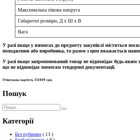
Максимальна пікова напруга
Габаритні розміри, Д х Ш х В
Вага
У разі якщо у вимогах до предмету закупівлі містяться поси
походження або виробника, то разом з цим вважається наяв
У разі якщо запропонований товар не відповідає будь-яким з
що не відповідає вимогам тендерної документації.
Очікувана вартість 311049 грн.
Пошук
Пошук:
Пошук
Категорії
Без рубрики
( 13 )
Безбар'єрність
( 8 )