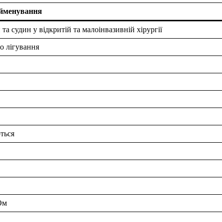
йменування
та судин у відкритій та малоінвазивній хірургії
о лігування
ться
Ом