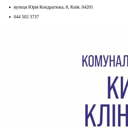
Skip
вулиця Юрія Кондратюка, 8, Київ, 04201
to
044 502 3737
content