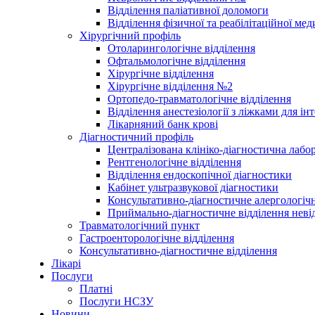
Відділення паліативної доломоги
Відділення фізичної та реабілітаційної ме
Хірургічний профіль
Отоларингологічне відділення
Офтальмологічне відділення
Хірургічне відділення
Хірургічне відділення №2
Ортопедо-травматологічне відділення
Відділення анестезіології з ліжками для ін
Лікарняний банк крові
Діагностичний профіль
Централізована клініко-діагностична лабор
Рентгенологічне відділення
Відділення ендоскопічної діагностики
Кабінет ультразвукової діагностики
Консультативно-діагностичне алергологічн
Приймально-діагностичне відділення неві
Травматологічний пункт
Гастроенторологічне відділення
Консультативно-діагностичне відділення
Лікарі
Послуги
Платні
Послуги НСЗУ
Новини