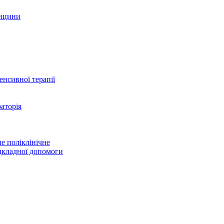
дицини
тенсивної терапії
аторія
е поліклінічне
дкладної допомоги