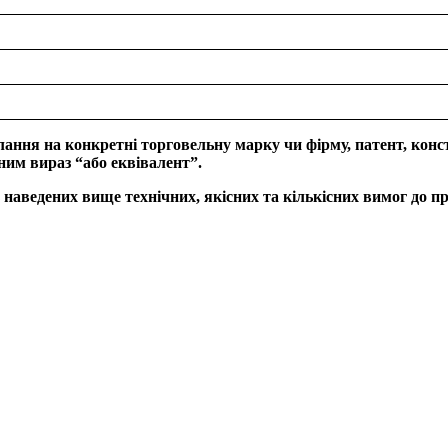
лання на конкретні торговельну марку чи фірму, патент, конс
ним вираз “або еквівалент”.
 наведених вище технічних, якісних та кількісних вимог до пр