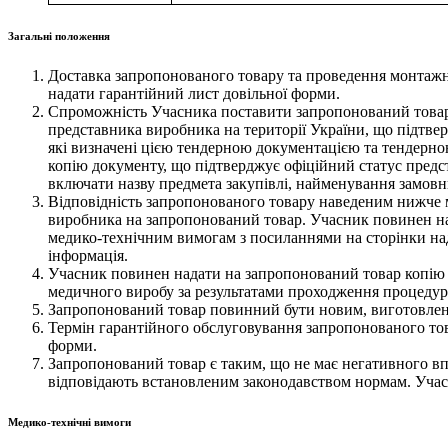
Загальні положення
Доставка запропонованого товару та проведення монтажн
надати гарантійний лист довільної форми.
Спроможність Учасника поставити запропонований товар 
представника виробника на території України, що підтвер
які визначені цією тендерною документацією та тендерно
копію документу, що підтверджує офіційний статус пред
включати назву предмета закупівлі, найменування замовн
Відповідність запропонованого товару наведеним нижче 
виробника на запропонований товар. Учасник повинен над
медико-технічним вимогам з посиланнями на сторінки нада
інформація.
Учасник повинен надати на запропонований товар копію де
медичного виробу за результатами проходження процедури
Запропонований товар повинний бути новим, виготовленим
Термін гарантійного обслуговування запропонованого тов
форми.
Запропонований товар є таким, що не має негативного вп
відповідають встановленим законодавством нормам. Учас
Медико-технічні вимоги