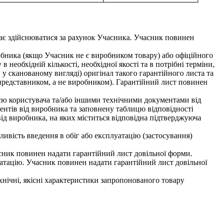
ає здійснюватися за рахунок Учасника. Учасник повинен
бника (якщо Учасник не є виробником товару) або офіційного
еобхідній кількості, необхідної якості та в потрібні терміни,
 сканованому вигляді) оригінал такого гарантійного листа та
представником, а не виробником). Гарантійний лист повинен
єю користувача та/або іншими технічними документами від
ентів від виробника та заповнену таблицю відповідності
від виробника, на яких міститься відповідна підтверджуюча
ивість введення в обіг або експлуатацію (застосування)
сник повинен надати гарантійний лист довільної форми.
уатацію. Учасник повинен надати гарантійний лист довільної
нічні, якісні характеристики запропонованого товару