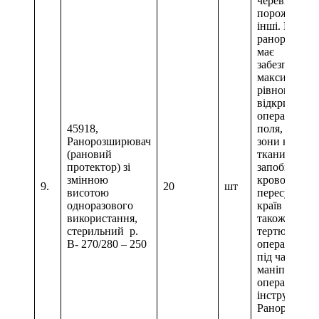
черевної
порожнини 
інші. Констр
ранорозшир
має
забезпечува
максимальне
рівномірне
відкриття
операційног
45918,
поля, зменш
Ранорозширювач
зони некроз
(рановий
тканин, має
протектор) зі
запобігати
змінною
кровотечі та
9.
20
шт
висотою
пересушува
одноразового
країв рани, а
використання,
також запобі
стерильний р.
тертю країв
B- 270/280 – 250
операційної
під час
маніпуляції
операційни
інструменто
Ранорозшир