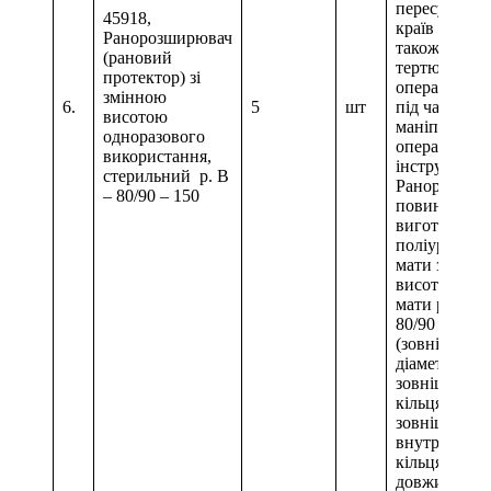
пересушува
45918,
країв рани, а
Ранорозширювач
також запобі
(рановий
тертю країв
протектор) зі
операційної
змінною
6.
5
шт
під час
висотою
маніпуляції
одноразового
операційни
використання,
інструменто
стерильний р. В
Ранорозшир
– 80/90 – 150
повинен бут
виготовлени
поліуретану 
мати змінну
висоту. Пов
мати розмір 
80/90 – 150
(зовнішній
діаметр
зовнішнього
кільця 80мм,
зовнішній д
внутрішньо
кільця 90мм,
довжина ка