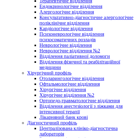
Терапевтичне відділення
Ендокринологічне відділення
Алергологічне відділення
Консультативно-діагностичне алергологічне
поліклінічне відділення
Кардіологічне відділення
Психоневрологічне відділення
психосоматичних розладів
Неврологічне відділення
Неврологічне відділення №2
Відділення паліативної доломоги
Відділення фізичної та реабілітаційної
медицини
Хірургічний профіль
Отоларингологічне відділення
Офтальмологічне відділення
Хірургічне відділення
Хірургічне відділення №2
Ортопедо-травматологічне відділення
Відділення анестезіології з ліжками для
інтенсивної терапії
Лікарняний банк крові
Діагностичний профіль
Централізована клініко-діагностична
лабораторія