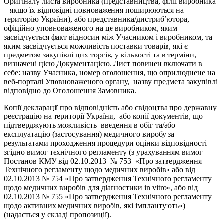
Оригіналу листа виробника (представництва, філії виробника
– якщо їх відповідні повноваження поширюються на
територію України), або представника/дистриб’ютора,
офіційно уповноваженого на це виробником, яким
засвідчується факт відносин між Учасником і виробником, та
яким засвідчується можливість поставки товарів, які є
предметом закупівлі цих торгів, у кількості та в терміни,
визначені цією Документацією. Лист повинен включати в
себе: назву Учасника, номер оголошення, що оприлюднене на
веб-порталі Уповноваженого органу, назву предмета закупівлі
відповідно до Оголошення Замовника.
Копії декларації про відповідність або свідоцтва про державну
реєстрацію на території України, або копії документів, що
підтверджують можливість введення в обіг та/або
експлуатацію (застосування) медичного виробу за
результатами проходження процедури оцінки відповідності
згідно вимог технічного регламенту (з урахуванням вимог
Постанов КМУ від 02.10.2013 № 753 «Про затвердження
Технічного регламенту щодо медичних виробів» або від
02.10.2013 № 754 «Про затвердження Технічного регламенту
щодо медичних виробів для діагностики in vitro», або від
02.10.2013 № 755 «Про затвердження Технічного регламенту
щодо активних медичних виробів, які імплантують»)
(надається у складі пропозиції).