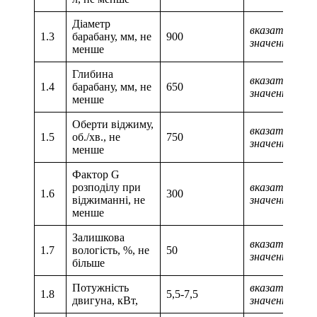
Діаметр
вказати числ
1.3
барабану, мм, не
900
значення
менше
Глибина
вказати числ
1.4
барабану, мм, не
650
значення
менше
Оберти віджиму,
вказати числ
1.5
об./хв., не
750
значення
менше
Фактор G
розподілу при
вказати числ
1.6
300
віджиманні, не
значення
менше
Залишкова
вказати числ
1.7
вологість, %, не
50
значення
більше
Потужність
вказати числ
1.8
5,5-7,5
двигуна, кВт,
значення