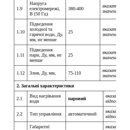
Напруга
вказати числ
1.9
електромережі,
380-400
значення
В (50 Гц)
Підведення
холодної та
вказати числ
1.10
25
гарячої води, Ду,
значення
мм, не менше
Підведення
вказати числ
1.11
пари, Ду, мм, не
25
значення
менше
вказати числ
1.12
Злив, Ду, мм,
75-110
значення
2. Загальні характеристики
Вид нагрівання
вказати
2.1
паровий
води
відповідніс
вказати
2.2
Тип управління
автоматичний
відповідніс
Габаритні
вказати