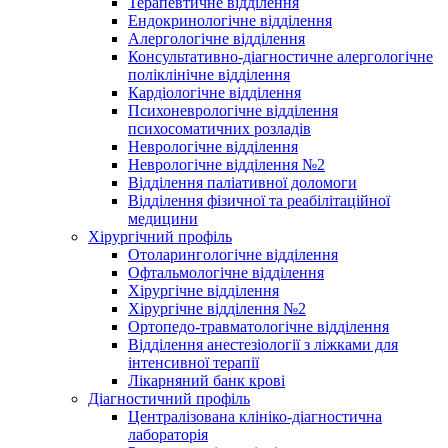
Терапевтичне відділення
Ендокринологічне відділення
Алергологічне відділення
Консультативно-діагностичне алергологічне
поліклінічне відділення
Кардіологічне відділення
Психоневрологічне відділення
психосоматичних розладів
Неврологічне відділення
Неврологічне відділення №2
Відділення паліативної доломоги
Відділення фізичної та реабілітаційної
медицини
Хірургічний профіль
Отоларингологічне відділення
Офтальмологічне відділення
Хірургічне відділення
Хірургічне відділення №2
Ортопедо-травматологічне відділення
Відділення анестезіології з ліжками для
інтенсивної терапії
Лікарняний банк крові
Діагностичний профіль
Централізована клініко-діагностична
лабораторія