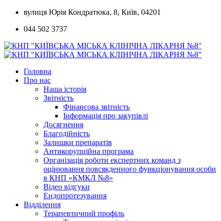
Skip
вулиця Юрія Кондратюка, 8, Київ, 04201
to
044 502 3737
content
Головна
Про нас
Наша історія
Звітність
Фінансова звітність
Інформація про закупівлі
Досягнення
Благодійність
Залишки препаратів
Антикорупційна програма
Організація роботи експертних команд з
оцінювання повсякденного функціонування особи
в КНП «КМКЛ №8»
Відео відгуки
Ендопротезування
Відділення
Терапевтичний профіль