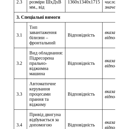
2.3
розміри ШхДхВ
1360х1340х1715
числове
мм., від
значення
3. Спеціальні вимоги
Тип
завантаження
вказати
3.1
Відповідність
білизни –
відповідніс
фронтальний
Вид обладнання:
Підресорена
вказати
3.2
прально-
Відповідність
відповідніс
віджимна
машина
Автоматичне
керування
вказати
3.3
процесами
Відповідність
відповідніс
прання та
віджиму
Привід двигуна
відбувається за
вказати
3.4
допомогою
Відповідність
відповідніс