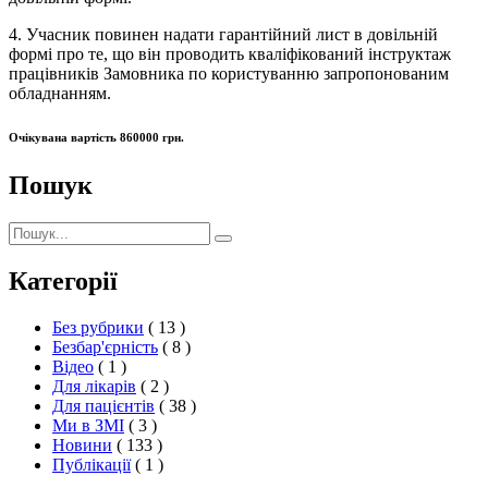
4. Учасник повинен надати гарантійний лист в довільній
формі про те, що він проводить кваліфікований інструктаж
працівників Замовника по користуванню запропонованим
обладнанням.
Очікувана вартість 860000 грн.
Пошук
Пошук:
Пошук
Категорії
Без рубрики
( 13 )
Безбар'єрність
( 8 )
Відео
( 1 )
Для лікарів
( 2 )
Для пацієнтів
( 38 )
Ми в ЗМІ
( 3 )
Новини
( 133 )
Публікації
( 1 )