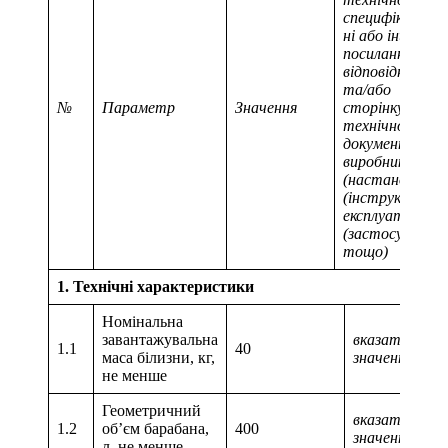
специфікації (т
ні або інш.) з
посиланням на
відповідні розді
та/або
№
Параметр
Значення
сторінку(и)
технічного
документу
виробника
(
настанови
(інструкції) з
експлуатації
(застосування)
тощо
)
1. Технічні характеристики
Номінальна
завантажувальна
вказати числ
1.1
40
маса білизни, кг,
значення
не менше
Геометричний
вказати числ
1.2
об’єм барабана,
400
значення
л, не менше