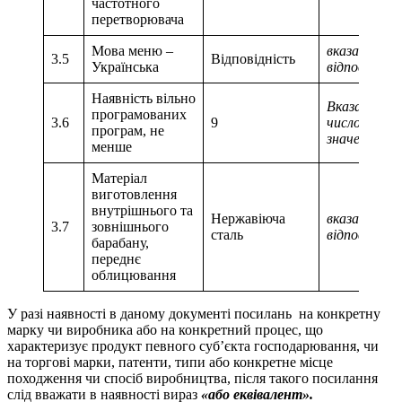
частотного
перетворювача
Мова меню –
вказати
3.5
Відповідність
Українська
відповідніс
Наявність вільно
Вказати
програмованих
3.6
9
числове
програм, не
значення
менше
Матеріал
виготовлення
внутрішнього та
Нержавіюча
вказати
3.7
зовнішнього
сталь
відповідніс
барабану,
переднє
облицювання
У разі наявності в даному документі посилань на конкретну
марку чи виробника або на конкретний процес, що
характеризує продукт певного суб’єкта господарювання, чи
на торгові марки, патенти, типи або конкретне місце
походження чи спосіб виробництва, після такого посилання
слід вважати в наявності вираз
«або еквівалент».