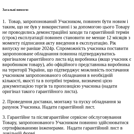
Загальні вимоги:
1. Товар, запропонований Учасником, повинен бути новим і
таким, що не був у використанні і за допомогою цього Товару
не проводились демонстраційні заходи та гарантійний термін
(строк) експлуатації повинен становити не менше 12 місяців з
моменту підписання акту введення в експлуатацію. Рік
випуску не раніше 2024р. Спроможність учасника поставити
запропоноване обладнання повинна підтверджуватись
оригіналом гарантійного листа від виробника (якщо учасник є
виробником товару), або офіційного представника виробника
на території України, що підтверджує можливість постачання
учасником запропонованого обладнання в необхідній
кількості, якості та в потрібні терміни, визначені цією
документацією торгів та пропозицією учасника (надати
оригінал такого гарантійного листа).
2. Проведення доставки, монтажу та пуску обладнання за
рахунок Учасника. Надати гарантійний лист.
3. Гарантійне та післягарантійне сервісне обслуговування
Товару, запропонованого Учасником повинно здійснюватися
сертифікованими інженерами. Надати гарантійний лист в
довільній формі.