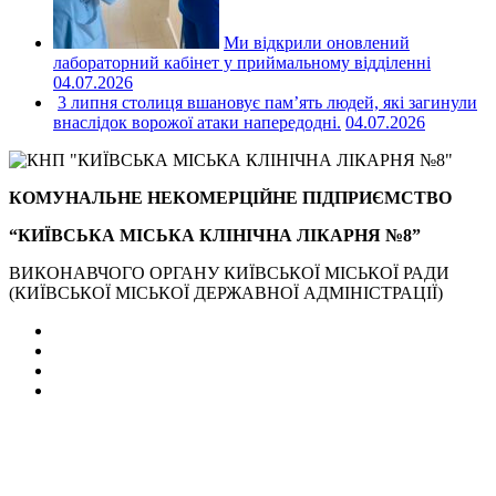
Ми відкрили оновлений
лабораторний кабінет у приймальному відділенні
04.07.2026
3 липня столиця вшановує пам’ять людей, які загинули
внаслідок ворожої атаки напередодні.
04.07.2026
КОМУНАЛЬНЕ НЕКОМЕРЦІЙНЕ ПІДПРИЄМСТВО
“КИЇВСЬКА МІСЬКА КЛІНІЧНА ЛІКАРНЯ №8”
ВИКОНАВЧОГО ОРГАНУ КИЇВСЬКОЇ МІСЬКОЇ РАДИ
(КИЇВСЬКОЇ МІСЬКОЇ ДЕРЖАВНОЇ АДМІНІСТРАЦІЇ)