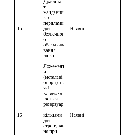
Драбина
та
майданчи
к з
перилами
15
для
Наявні
безпечног
о
обслугову
вання
люка
Ложемент
и
(металеві
опори), на
які
встановл
юється
резервуар
з
16
кільцями
Наявні
для
стропуван
ня при