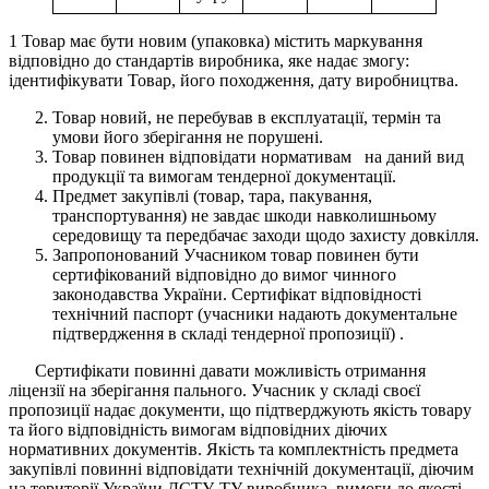
1 Товар має бути новим (упаковка) містить маркування
відповідно до стандартів виробника, яке надає змогу:
ідентифікувати Товар, його походження, дату виробництва.
Товар новий, не перебував в експлуатації, термін та
умови його зберігання не порушені.
Товар повинен відповідати нормативам на даний вид
продукції та вимогам тендерної документації.
Предмет закупівлі (товар, тара, пакування,
транспортування) не завдає шкоди навколишньому
середовищу та передбачає заходи щодо захисту довкілля.
Запропонований Учасником товар повинен бути
сертифікований відповідно до вимог чинного
законодавства України. Сертифікат відповідності
технічний паспорт (учасники надають документальне
підтвердження в складі тендерної пропозиції) .
Сертифікати повинні давати можливість отримання
ліцензії на зберігання пального. Учасник у складі своєї
пропозиції надає документи, що підтверджують якість товару
та його відповідність вимогам відповідних діючих
нормативних документів. Якість та комплектність предмета
закупівлі повинні відповідати технічній документації, діючим
на території України ДСТУ, ТУ виробника, вимоги до якості