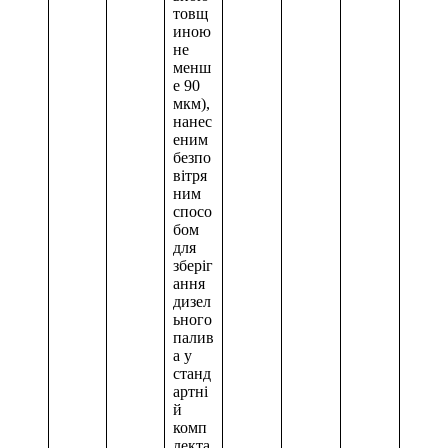
товщ
иною
не
менш
е 90
мкм),
нанес
еним
безпо
вітря
ним
спосо
бом
для
зберіг
ання
дизел
ьного
палив
а у
станд
артні
й
комп
лекта