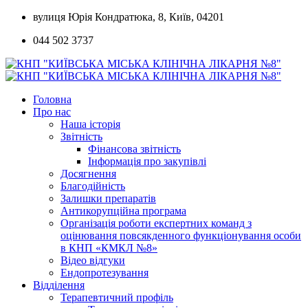
Skip
вулиця Юрія Кондратюка, 8, Київ, 04201
to
044 502 3737
content
Головна
Про нас
Наша історія
Звітність
Фінансова звітність
Інформація про закупівлі
Досягнення
Благодійність
Залишки препаратів
Антикорупційна програма
Організація роботи експертних команд з
оцінювання повсякденного функціонування особи
в КНП «КМКЛ №8»
Відео відгуки
Ендопротезування
Відділення
Терапевтичний профіль