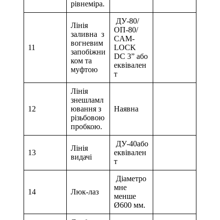
рівнеміра.
ДУ-80/
Лінія
ОП-80/
заливна з
CAM-
вогневим
11
LOCK
запобіжни
DC 3” або
ком та
еквівален
муфтою
т
Лінія
знешламл
12
ювання з
Наявна
різьбовою
пробкою.
ДУ-40або
Лінія
13
еквівален
видачі
т
Діаметро
мне
14
Люк-лаз
менше
Ø600 мм.