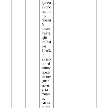
дизел
ьного
палив
а у
повні
й
комп
лекта
ціїї
об’єм
ом
10м3.
з
антик
орозі
йним
покр
иттям
(шар
ґрунт
у та
фарб
и,
загал
ьною