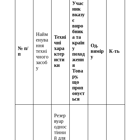
Учас
ник
вказу
є
виро
бник
Найм
Техні
а та
енува
чні
країн
ння
Од.
№ п/
хара
у
техні
вимір
К-ть
п
ктер
поход
чного
у
исти
женн
засоб
ки
я
у
Това
ру,
що
проп
онуєт
ься
Резер
вуар
однос
тінни
й для