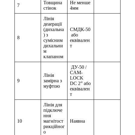
Товщина
Не менше
7
стінок
4мм
Лінія
деаерації
(дихальна
СМДК-50
) з
або
8
сумісним
еквівален
дихальни
т
м
клапаном
ДУ-50 /
CAM-
Лінія
LOCK
9
замірна з
DC 2” або
муфтою
еквівален
т
Лінія для
підключе
ння
10
магнітост
Наявна
рикційног
о