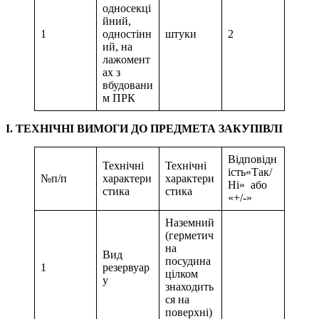
односекці
йний,
1
одностінн
штуки
2
ий, на
лажомент
ах з
вбудовани
м ПРК
І. ТЕХНІЧНІ ВИМОГИ ДО ПРЕДМЕТА ЗАКУПІВЛІ
Відповідн
Технічні
Технічні
ість«Так/
№п/п
характери
характери
Ні» або
стика
стика
«+/-»
Наземний
(герметич
на
Вид
посудина
1
резервуар
цілком
у
знаходить
ся на
поверхні)