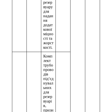
резер
вуару
для
надан
ня
додат
кової
міцно
сті та
жорст
кості.
Комп
лект
трубо
прово
дів
під’єд
нувал
ьних
для
резер
вуарі
в,
призн