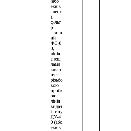
(або
еквів
алент
),
фільт
р
зливн
ий
ФС-8
0;
лінія
знеш
ламл
юван
ня з
різьбо
вою
пробк
ою;
лінія
видач
і типу
ДУ-4
0 (або
еквів