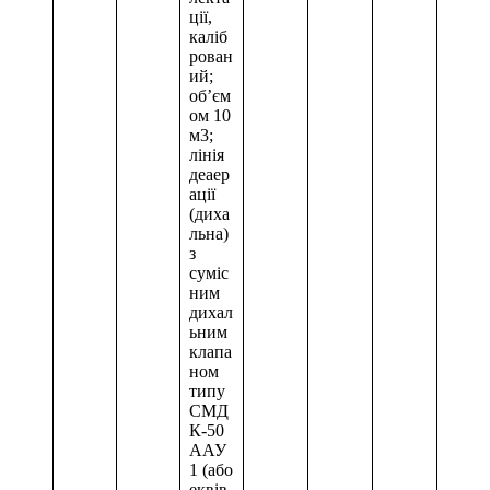
ції,
каліб
рован
ий;
об’єм
ом 10
м3;
лінія
деаер
ації
(диха
льна)
з
суміс
ним
дихал
ьним
клапа
ном
типу
СМД
К-50
ААУ
1 (або
еквів