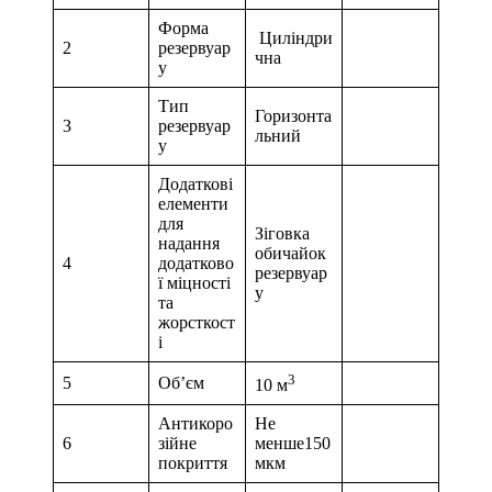
Форма
Циліндри
2
резервуар
чна
у
Тип
Горизонта
3
резервуар
льний
у
Додаткові
елементи
для
Зіговка
надання
обичайок
4
додатково
резервуар
ї міцності
у
та
жорсткост
і
3
5
Об’єм
10 м
Антикоро
Не
6
зійне
менше150
покриття
мкм