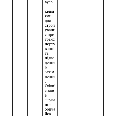
вуар,
з
кільц
ями
для
строп
уванн
я при
транс
порту
ванні
та
підве
дення
м
зазем
лення
.
Обов’
язков
е
зігува
ння
обича
йок