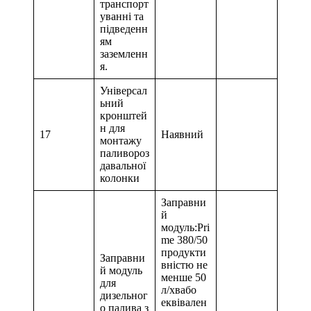
транспорт
уванні та
підведенн
ям
заземленн
я.
Універсал
ьний
кронштей
н для
17
Наявний
монтажу
паливороз
давальної
колонки
Заправни
й
модуль:Pri
me 380/50
продукти
Заправни
вністю не
й модуль
менше 50
для
л/хвабо
дизельног
еквівален
о палива з