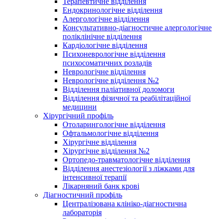
Терапевтичне відділення
Ендокринологічне відділення
Алергологічне відділення
Консультативно-діагностичне алергологічне
поліклінічне відділення
Кардіологічне відділення
Психоневрологічне відділення
психосоматичних розладів
Неврологічне відділення
Неврологічне відділення №2
Відділення паліативної доломоги
Відділення фізичної та реабілітаційної
медицини
Хірургічний профіль
Отоларингологічне відділення
Офтальмологічне відділення
Хірургічне відділення
Хірургічне відділення №2
Ортопедо-травматологічне відділення
Відділення анестезіології з ліжками для
інтенсивної терапії
Лікарняний банк крові
Діагностичний профіль
Централізована клініко-діагностична
лабораторія