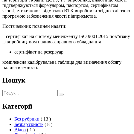
підтверджуються формуляром, паспортом, сертифікатом
якості, етикеткою з відміткою ВТК виробника згідно з діючою
програмою забезпечення якості підприємства.
Постачальник повинен надати:
– сертифікат на систему менедженту ISO 9001:2015 пов”язану
із виробництвом паливозаправного обладнання
сертифікат на резервуар
комплексна калібрувальна таблиця для визначення обсягу
палива в ємності.
Пошук
Пошук:
Пошук
Категорії
Без рубрики
( 13 )
Безбар'єрність
( 8 )
Відео
( 1 )