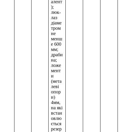
алент
);
люк-
лаз
діаме
тром
не
менш
е 600
мм;
драби
на;
ложе
мент
и
(мета
леві
опор
и)
4мм,
на які
встан
овлю
ється
резер