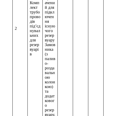
Комп
ачени
лект
й для
трубо
підкл
прово
ючен
дів
ня
під’єд
існую
2
нувал
чого
ьних
резер
для
вуару
резер
Замов
вуарі
ника
в
(з
палив
о-
розда
вальн
ою
колон
кою)
та
додат
ковог
о
резер
вуару.