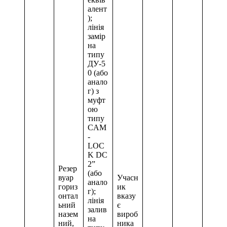
алент
);
лінія
замір
на
типу
ДУ-5
0 (або
анало
г) з
муфт
ою
типу
CAM
-
LOC
K DC
2”
Резер
(або
вуар
Учасн
анало
гориз
ик
г);
онтал
вказу
лінія
ьний
є
залив
назем
вироб
на
ний,
ника