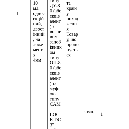
типу
10
та
ДУ-8
м3,
країн
0 (або
1
однос
у
еквів
екцій
поход
алент
ний,
женн
) з
двост
я
вогне
інний
Товар
вим
, на
у, що
запоб
ложе
пропо
іжник
мента
нуєть
ом
х,
ся
типу
4мм
ОП-8
0 (або
еквів
алент
) та
муфт
ою
типу
CAM
-
компл
1
LOC
.
K DC
3”