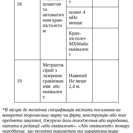
т
18
шлангом
та
шланг 4
автоматич
мНе
ним кран-
менше
пістолето
м
Кран-
пістолет
МХ60або
еквівален
т
Метршток
сірий з
лазерним
Наявний
19
гравіюван
Не меше
ням або
2,4 м.
еквівален
т
*В місцях де технічна специфікація містить посилання на
конкретні торговельну марку чи фірму, конструкцію або тип
предмета закупівлі, джерело його походження або виробника,
читати в редакції «або еквівалент». «Або еквівалент» товару
передбачає, що технічні параметри та характеристики