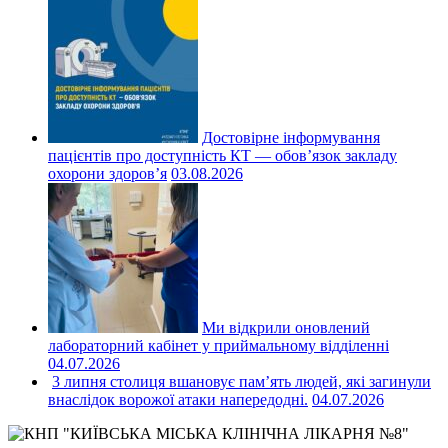
Достовірне інформування
пацієнтів про доступність КТ — обов’язок закладу
охорони здоров’я
03.08.2026
Ми відкрили оновлений
лабораторний кабінет у приймальному відділенні
04.07.2026
3 липня столиця вшановує пам’ять людей, які загинули
внаслідок ворожої атаки напередодні.
04.07.2026