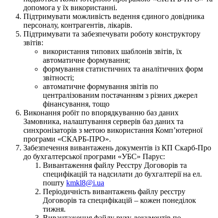
допомога у їх використанні.
Підтримувати можливість ведення єдиного довідника
персоналу, контрагентів, лікарів.
Підтримувати та забезпечувати роботу конструктору
звітів:
використання типових шаблонів звітів, їх
автоматичне формування;
формування статистичних та аналітичних форм
звітності;
автоматичне формування звітів по
централізованим постачанням з різних джерел
фінансування, тощо
Виконання робіт по впорядкуванню баз даних
Замовника, налаштування серверів баз даних та
синхронізаторів з метою використання Комп’ютерної
програми «СКАРБ-ПРО».
Забезпечення вивантажень документів із КП Скарб-Про
до бухгалтерської програми «УБС» Парус:
Вивантаження файлу Реєстру Договорів та
специфікацій та надсилати до бухгалтерії на ел.
пошту
kmkl8@i.ua
Періодичність вивантажень файлу реєстру
Договорів та специфікацій – кожен понеділок
тижня.
Вивантаження файлу руху документів по