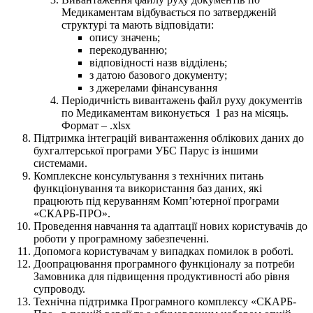
Медикаментам
відбувається
по затвердженій
структурі та мають відповідати:
опису значень;
перекодуванню;
відповідності назв відділень;
з датою базового документу;
з джерелами фінансування
Періодичність вивантажень файл руху документів
по Медикаментам
виконується 1 раз на місяць.
Формат – .xlsx
Підтримка інтеграцій вивантаження облікових даних до
бухгалтерської програми УБС Парус із іншими
системами.
Комплексне консультування з технічних питань
функціонування та використання баз даних, які
працюють під керуванням Комп’ютерної програми
«СКАРБ-ПРО».
Проведення навчання та адаптації нових користувачів до
роботи у програмному забезпеченні.
Допомога користувачам у випадках помилок в роботі.
Доопрацювання програмного функціоналу за потреби
Замовника для підвищення продуктивності або рівня
супроводу.
Технічна підтримка Програмного комплексу «СКАРБ-