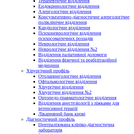
Терапевтичне відділення
Ендокринологічне відділення
Алергологічне відділення
Консультативно-діагностичне алергологічне
поліклінічне відділення
Кардіологічне відділення
Психоневрологічне відділення
психосоматичних розладів
Неврологічне відділення
Неврологічне відділення №2
Відділення паліативної доломоги
Відділення фізичної та реабілітаційної
медицини
Хірургічний профіль
Отоларингологічне відділення
Офтальмологічне відділення
Хірургічне відділення
Хірургічне відділення №2
Ортопедо-травматологічне відділення
Відділення анестезіології з ліжками для
інтенсивної терапії
Лікарняний банк крові
Діагностичний профіль
Централізована клініко-діагностична
лабораторія