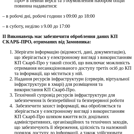
Про» в певній версії та з обумовленим набором опцій
повинна надаватися:
– в робочі дні, робочі години з 09:00 до 18:00
– в суботу, неділю з 9.00 до 17:00
II
Виконавець має забезпечити оброблення даних КП
СКАРБ-ПРО, отриманих від Замовника:
Зберігати інформацію (відомості, дані, документацію),
що зберігається у електронному вигляді з використанням
КП Скарб-Про у такий спосіб, що виключає можливість
отримання несанкціонованого доступу третіх осіб до КП
та інформації, що міститься у ній.
Надання ресурсів інфраструктури (серверів, віртуальної
інфраструктури в хмарі) для розміщення та
використання КП Скарб-Про.
Технічний супровід ресурсів інфраструктури для
забезпечення їх безперебійної та безперервної роботи
Забезпечити захист інформації, яка обробляється та
зберігається у електронному вигляді з використанням
КП Скарб-Про шляхом вжиття всіх доцільних
адміністративних, організаційних та технічних заходів,
що забезпечують її збереження, цілісність та належний
порядок доступу до інформації, а також здійснювати