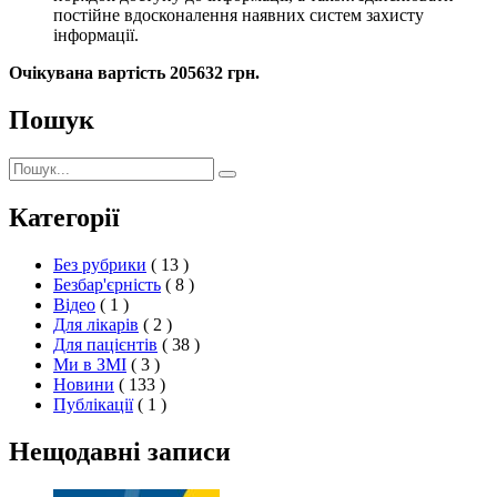
постійне вдосконалення наявних систем захисту
інформації.
Очікувана вартість 205632 грн.
Пошук
Пошук:
Пошук
Категорії
Без рубрики
( 13 )
Безбар'єрність
( 8 )
Відео
( 1 )
Для лікарів
( 2 )
Для пацієнтів
( 38 )
Ми в ЗМІ
( 3 )
Новини
( 133 )
Публікації
( 1 )
Нещодавні записи