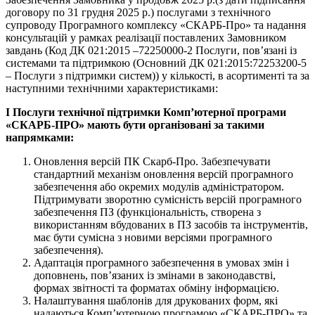
договору по 31 грудня 2025 р.) послугами з технічного
супроводу Програмного комплексу «СКАРБ-Про» та надання
консультацій у рамках реалізації поставлених Замовником
завдань (Код ДК 021:2015 –72250000-2 Послуги, пов’язані із
системами та підтримкою (Основний ДК 021:2015:72253200-5
– Послуги з підтримки систем)) у кількості, в асортименті та за
наступними технічними характеристиками:
I
Послуги технічної підтримки Комп’ютерної програми
«СКАРБ-ПРО» мають бути організовані за такими
напрямками:
Оновлення версій ПК Скарб-Про. Забезпечувати
стандартний механізм оновлення версій програмного
забезпечення або окремих модулів адміністратором.
Підтримувати зворотню сумісність версій програмного
забезпечення ПЗ (функціональність, створена з
використанням вбудованих в ПЗ засобів та інструментів,
має бути сумісна з новими версіями програмного
забезпечення).
Адаптація програмного забезпечення в умовах змін і
доповнень, пов’язаних із змінами в законодавстві,
формах звітності та форматах обміну інформацією.
Налаштування шаблонів для друкованих форм, які
надаються Комп’ютерною програмою «СКАРБ-ПРО» та