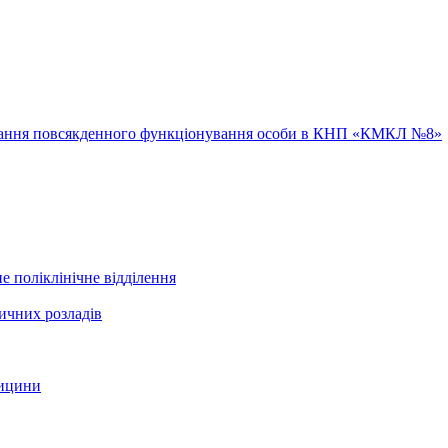
ювання повсякденного функціонування особи в КНП «КМКЛ №8»
е поліклінічне відділення
ичних розладів
дицини