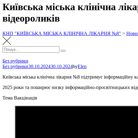
Київська міська клінічна лі
відеороликів
КНП "КИЇВСЬКА МІСЬКА КЛІНІЧНА ЛІКАРНЯ №8"
>
Нови
Пошук:
Пошук
Без рубрики
Без рубрики
30.10.2024
30.10.2024
by
Elen
Київська міська клінічна лікарня №8 підтримує інформаційну к
2025 роки та поширює низку інформаційно-просвітницьких від
Тема Вакцінація