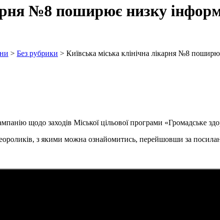
карня №8 поширює низку інфор
ни
>
Без рубрики
>
Київська міська клінічна лікарня №8 поширю
ампанію щодо заходів Міської цільової програми «Громадське здо
еороликів, з якими можна ознайомитись, перейшовши за посила