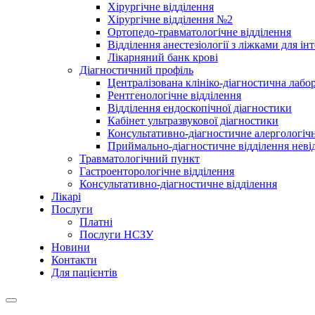
Хірургічне відділення
Хірургічне відділення №2
Ортопедо-травматологічне відділення
Відділення анестезіології з ліжками для ін
Лікарняний банк крові
Діагностичний профіль
Централізована клініко-діагностична лабор
Рентгенологічне відділення
Відділення ендоскопічної діагностики
Кабінет ультразвукової діагностики
Консультативно-діагностичне алергологічн
Приймально-діагностичне відділення неві
Травматологічний пункт
Гастроенторологічне відділення
Консультативно-діагностичне відділення
Лікарі
Послуги
Платні
Послуги НСЗУ
Новини
Контакти
Для пацієнтів