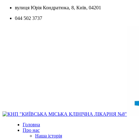
Skip
вулиця Юрія Кондратюка, 8, Київ, 04201
to
044 502 3737
content
Головна
Про нас
Наша історія