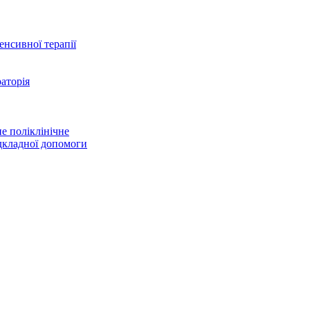
тенсивної терапії
аторія
е поліклінічне
дкладної допомоги