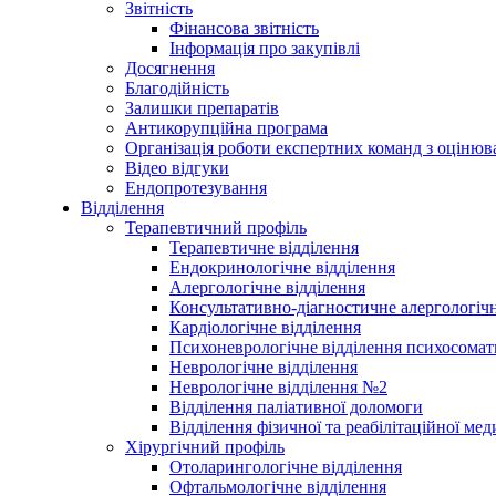
Звітність
Фінансова звітність
Інформація про закупівлі
Досягнення
Благодійність
Залишки препаратів
Антикорупційна програма
Організація роботи експертних команд з оцін
Відео відгуки
Ендопротезування
Відділення
Терапевтичний профіль
Терапевтичне відділення
Ендокринологічне відділення
Алергологічне відділення
Консультативно-діагностичне алергологічн
Кардіологічне відділення
Психоневрологічне відділення психосомат
Неврологічне відділення
Неврологічне відділення №2
Відділення паліативної доломоги
Відділення фізичної та реабілітаційної ме
Хірургічний профіль
Отоларингологічне відділення
Офтальмологічне відділення