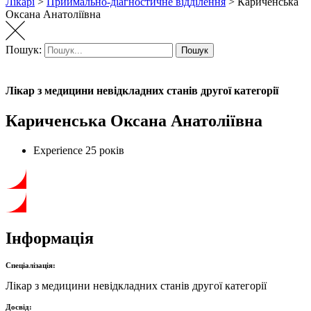
Лікарі
>
Приймально-діагностичне відділення
>
Кариченська
Оксана Анатоліївна
Пошук:
Пошук
Лікар з медицини невідкладних станів другої категорії
Кариченська Оксана Анатоліївна
Experience
25 років
Інформація
Спеціалізація:
Лікар з медицини невідкладних станів другої категорії
Досвід: