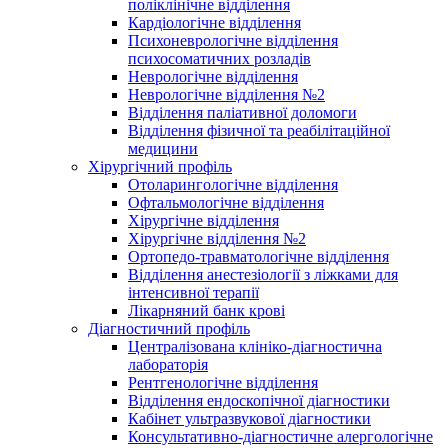
поліклінічне відділення
Кардіологічне відділення
Психоневрологічне відділення
психосоматичних розладів
Неврологічне відділення
Неврологічне відділення №2
Відділення паліативної доломоги
Відділення фізичної та реабілітаційної
медицини
Хірургічний профіль
Отоларингологічне відділення
Офтальмологічне відділення
Хірургічне відділення
Хірургічне відділення №2
Ортопедо-травматологічне відділення
Відділення анестезіології з ліжками для
інтенсивної терапії
Лікарняний банк крові
Діагностичний профіль
Централізована клініко-діагностична
лабораторія
Рентгенологічне відділення
Відділення ендоскопічної діагностики
Кабінет ультразвукової діагностики
Консультативно-діагностичне алергологічне