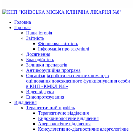
Головна
Про нас
Наша історія
Звітність
Фінансова звітність
Інформація про закупівлі
Досягнення
Благодійність
Залишки препаратів
Антикорупційна програма
Організація роботи експертних команд з
оцінювання повсякденного функціонування особи
в КНП «КМКЛ №8»
Відео відгуки
Ендопротезування
Відділення
Терапевтичний профіль
Терапевтичне відділення
Ендокринологічне відділення
Алергологічне відділення
Консультативно-діагностичне алергологічне