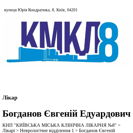
Skip
to
вулиця Юрія Кондратюка, 8, Київ, 04201
content
044 502 3737
Лікар
Богданов Євгеній Едуардович
КНП "КИЇВСЬКА МІСЬКА КЛІНІЧНА ЛІКАРНЯ №8"
>
Лікарі
>
Неврологічне відділення 1
>
Богданов Євгеній