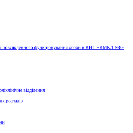
ння повсякденного функціонування особи в КНП «КМКЛ №8»
ліклінічне відділення
их розладів
ини