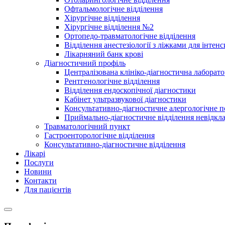
Офтальмологічне відділення
Хірургічне відділення
Хірургічне відділення №2
Ортопедо-травматологічне відділення
Відділення анестезіології з ліжками для інтенс
Лікарняний банк крові
Діагностичний профіль
Централізована клініко-діагностична лаборато
Рентгенологічне відділення
Відділення ендоскопічної діагностики
Кабінет ультразвукової діагностики
Консультативно-діагностичне алергологічне п
Приймально-діагностичне відділення невідкл
Травматологічний пункт
Гастроенторологічне відділення
Консультативно-діагностичне відділення
Лікарі
Послуги
Новини
Контакти
Для пацієнтів