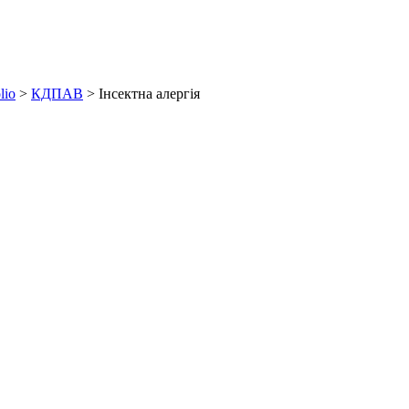
lio
>
КДПАВ
>
Інсектна алергія