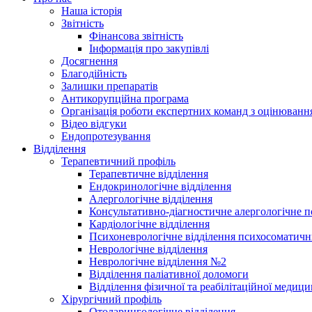
Наша історія
Звітність
Фінансова звітність
Інформація про закупівлі
Досягнення
Благодійність
Залишки препаратів
Антикорупційна програма
Організація роботи експертних команд з оцінюва
Відео відгуки
Ендопротезування
Відділення
Терапевтичний профіль
Терапевтичне відділення
Ендокринологічне відділення
Алергологічне відділення
Консультативно-діагностичне алергологічне по
Кардіологічне відділення
Психоневрологічне відділення психосоматичн
Неврологічне відділення
Неврологічне відділення №2
Відділення паліативної доломоги
Відділення фізичної та реабілітаційної медиц
Хірургічний профіль
Отоларингологічне відділення