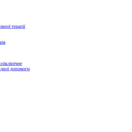
ивної терапії
рія
оліклінічне
адної допомоги