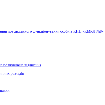
ювання повсякденного функціонування особи в КНП «КМКЛ №8»
е поліклінічне відділення
ичних розладів
дицини