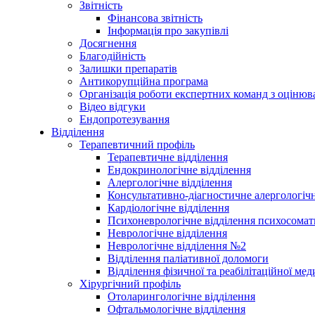
Звітність
Фінансова звітність
Інформація про закупівлі
Досягнення
Благодійність
Залишки препаратів
Антикорупційна програма
Організація роботи експертних команд з оцін
Відео відгуки
Ендопротезування
Відділення
Терапевтичний профіль
Терапевтичне відділення
Ендокринологічне відділення
Алергологічне відділення
Консультативно-діагностичне алергологічн
Кардіологічне відділення
Психоневрологічне відділення психосомат
Неврологічне відділення
Неврологічне відділення №2
Відділення паліативної доломоги
Відділення фізичної та реабілітаційної ме
Хірургічний профіль
Отоларингологічне відділення
Офтальмологічне відділення