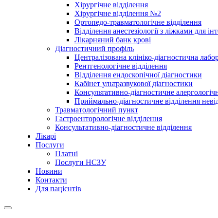
Хірургічне відділення
Хірургічне відділення №2
Ортопедо-травматологічне відділення
Відділення анестезіології з ліжками для ін
Лікарняний банк крові
Діагностичний профіль
Централізована клініко-діагностична лабор
Рентгенологічне відділення
Відділення ендоскопічної діагностики
Кабінет ультразвукової діагностики
Консультативно-діагностичне алергологічн
Приймально-діагностичне відділення неві
Травматологічний пункт
Гастроенторологічне відділення
Консультативно-діагностичне відділення
Лікарі
Послуги
Платні
Послуги НСЗУ
Новини
Контакти
Для пацієнтів