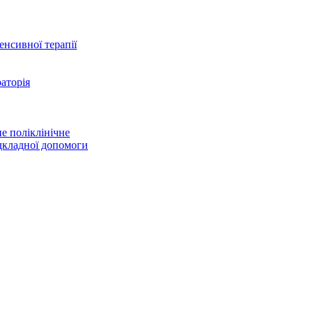
тенсивної терапії
аторія
е поліклінічне
дкладної допомоги