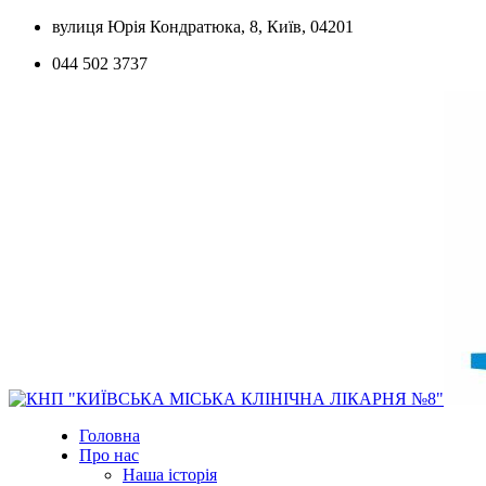
Skip
вулиця Юрія Кондратюка, 8, Київ, 04201
to
044 502 3737
content
Головна
Про нас
Наша історія