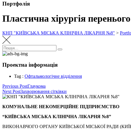
Портфолія
Пластична хірургія перенього 
КНП "КИЇВСЬКА МІСЬКА КЛІНІЧНА ЛІКАРНЯ №8"
>
Portfo
Пошук:
Пошук
Проектна інформація
Tag :
Офтальмологічне відділення
Навігація
Previous Post
Глаукома
Next Post
Захворювання сітківки
записів
КОМУНАЛЬНЕ НЕКОМЕРЦІЙНЕ ПІДПРИЄМСТВО
“КИЇВСЬКА МІСЬКА КЛІНІЧНА ЛІКАРНЯ №8”
ВИКОНАВЧОГО ОРГАНУ КИЇВСЬКОЇ МІСЬКОЇ РАДИ (КИЇВ