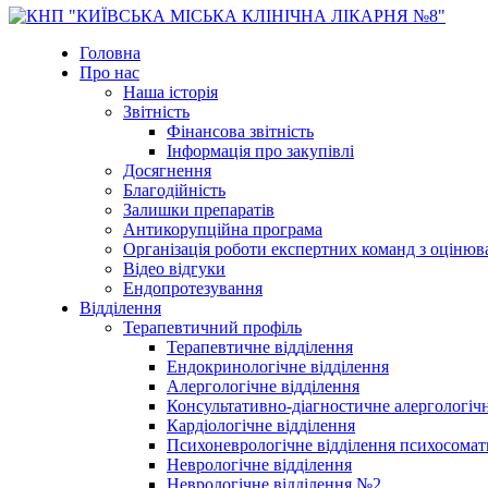
Головна
Про нас
Наша історія
Звітність
Фінансова звітність
Інформація про закупівлі
Досягнення
Благодійність
Залишки препаратів
Антикорупційна програма
Організація роботи експертних команд з оцін
Відео відгуки
Ендопротезування
Відділення
Терапевтичний профіль
Терапевтичне відділення
Ендокринологічне відділення
Алергологічне відділення
Консультативно-діагностичне алергологічн
Кардіологічне відділення
Психоневрологічне відділення психосомат
Неврологічне відділення
Неврологічне відділення №2