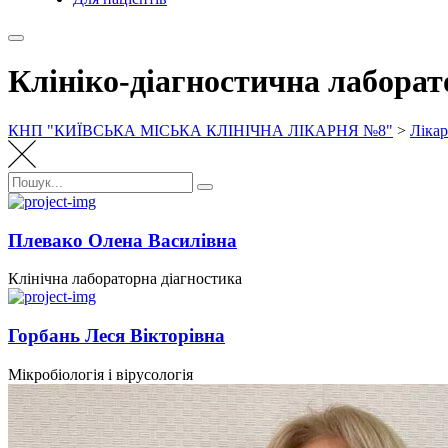
Клініко-діагностична лаборат
КНП "КИЇВСЬКА МІСЬКА КЛІНІЧНА ЛІКАРНЯ №8"
>
Лікар
Пошук:
Пошук
Плевако Олена Василівна
Клінічна лабораторна діагностика
Горбань Леся Вікторівна
Мікробіологія і вірусологія