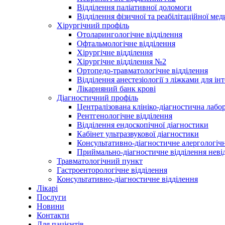
Відділення паліативної доломоги
Відділення фізичної та реабілітаційної ме
Хірургічний профіль
Отоларингологічне відділення
Офтальмологічне відділення
Хірургічне відділення
Хірургічне відділення №2
Ортопедо-травматологічне відділення
Відділення анестезіології з ліжками для ін
Лікарняний банк крові
Діагностичний профіль
Централізована клініко-діагностична лабор
Рентгенологічне відділення
Відділення ендоскопічної діагностики
Кабінет ультразвукової діагностики
Консультативно-діагностичне алергологічн
Приймально-діагностичне відділення неві
Травматологічний пункт
Гастроенторологічне відділення
Консультативно-діагностичне відділення
Лікарі
Послуги
Новини
Контакти
Для пацієнтів