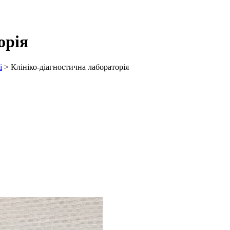
орія
і
>
Клініко-діагностична лабораторія