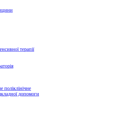
дицини
тенсивної терапії
аторія
е поліклінічне
дкладної допомоги