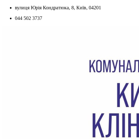
Skip
вулиця Юрія Кондратюка, 8, Київ, 04201
to
044 502 3737
content