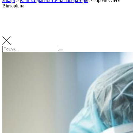
Лікарі
>
Клініко-діагностична лабораторія
>
Горбань Леся
Вікторівна
Пошук:
Пошук