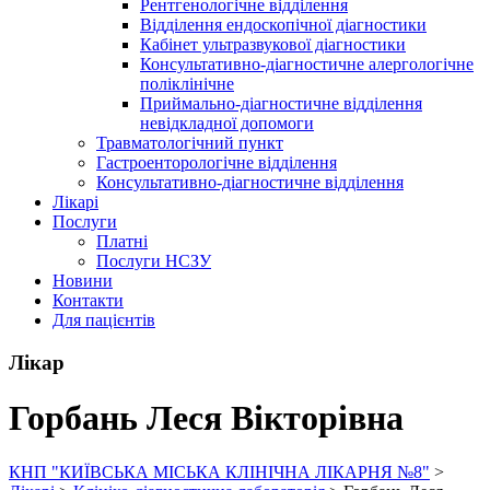
Рентгенологічне відділення
Відділення ендоскопічної діагностики
Кабінет ультразвукової діагностики
Консультативно-діагностичне алергологічне
поліклінічне
Приймально-діагностичне відділення
невідкладної допомоги
Травматологічний пункт
Гастроенторологічне відділення
Консультативно-діагностичне відділення
Лікарі
Послуги
Платні
Послуги НСЗУ
Новини
Контакти
Для пацієнтів
Лікар
Горбань Леся Вікторівна
КНП "КИЇВСЬКА МІСЬКА КЛІНІЧНА ЛІКАРНЯ №8"
>