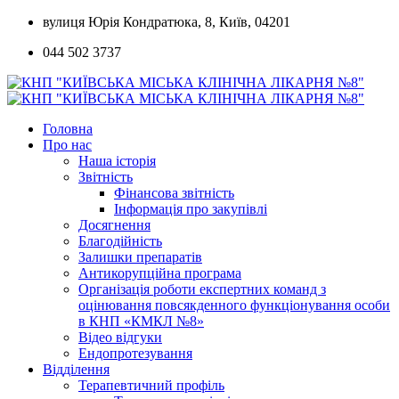
Skip
вулиця Юрія Кондратюка, 8, Київ, 04201
to
044 502 3737
content
Головна
Про нас
Наша історія
Звітність
Фінансова звітність
Інформація про закупівлі
Досягнення
Благодійність
Залишки препаратів
Антикорупційна програма
Організація роботи експертних команд з
оцінювання повсякденного функціонування особи
в КНП «КМКЛ №8»
Відео відгуки
Ендопротезування
Відділення
Терапевтичний профіль