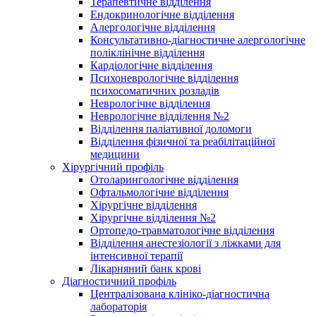
Терапевтичне відділення
Ендокринологічне відділення
Алергологічне відділення
Консультативно-діагностичне алергологічне
поліклінічне відділення
Кардіологічне відділення
Психоневрологічне відділення
психосоматичних розладів
Неврологічне відділення
Неврологічне відділення №2
Відділення паліативної доломоги
Відділення фізичної та реабілітаційної
медицини
Хірургічний профіль
Отоларингологічне відділення
Офтальмологічне відділення
Хірургічне відділення
Хірургічне відділення №2
Ортопедо-травматологічне відділення
Відділення анестезіології з ліжками для
інтенсивної терапії
Лікарняний банк крові
Діагностичний профіль
Централізована клініко-діагностична
лабораторія