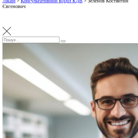
Лікарі
>
Консультативний відділ КДВ
>
Зеленов Костянтин
Євгенович
Пошук:
Пошук