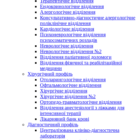
Терапевтичне відділення
Ендокринологічне відділення
Алергологічне відділення
Консультативно-діагностичне алергологічне
поліклінічне відділення
Кардіологічне відділення
Психоневрологічне відділення
психосоматичних розладів
Неврологічне відділення
Неврологічне відділення №2
Відділення паліативної доломоги
Відділення фізичної та реабілітаційної
медицини
Хірургічний профіль
Отоларингологічне відділення
Офтальмологічне відділення
Хірургічне відділення
Хірургічне відділення №2
Ортопедо-травматологічне відділення
Відділення анестезіології з ліжками для
інтенсивної терапії
Лікарняний банк крові
Діагностичний профіль
Централізована клініко-діагностична
лабораторія