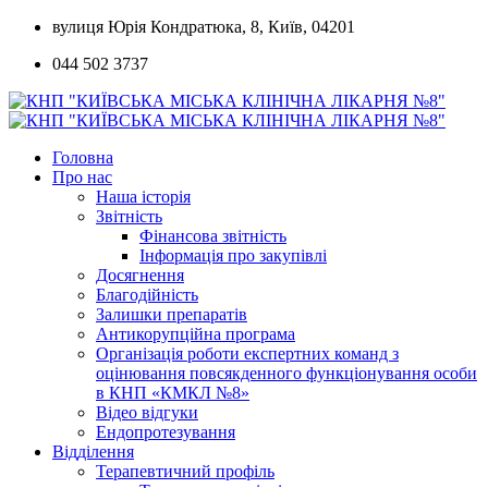
Skip
вулиця Юрія Кондратюка, 8, Київ, 04201
to
044 502 3737
content
Головна
Про нас
Наша історія
Звітність
Фінансова звітність
Інформація про закупівлі
Досягнення
Благодійність
Залишки препаратів
Антикорупційна програма
Організація роботи експертних команд з
оцінювання повсякденного функціонування особи
в КНП «КМКЛ №8»
Відео відгуки
Ендопротезування
Відділення
Терапевтичний профіль