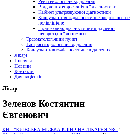
Рентгенологічне відділення
Відділення ендоскопічної діагностики
Кабінет ультразвукової діагностики
Консультативно-діагностичне алергологічне
поліклінічне
Приймально-діагностичне відділення
невідкладної допомоги
Травматологічний пункт
Гастроенторологічне відділення
Консультативно-діагностичне відділення
Лікарі
Послуги
Новини
Контакти
Для пацієнтів
Лікар
Зеленов Костянтин
Євгенович
КНП "КИЇВСЬКА МІСЬКА КЛІНІЧНА ЛІКАРНЯ №8"
>