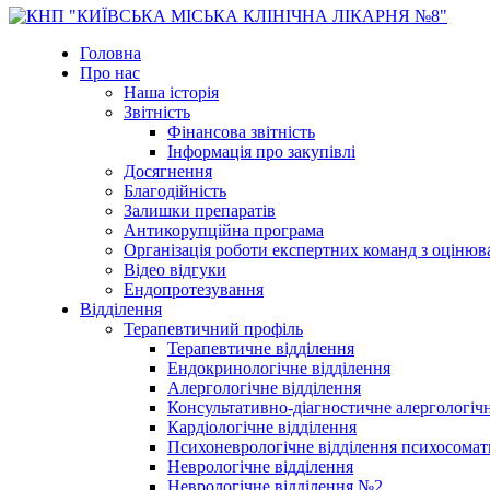
Головна
Про нас
Наша історія
Звітність
Фінансова звітність
Інформація про закупівлі
Досягнення
Благодійність
Залишки препаратів
Антикорупційна програма
Організація роботи експертних команд з оцін
Відео відгуки
Ендопротезування
Відділення
Терапевтичний профіль
Терапевтичне відділення
Ендокринологічне відділення
Алергологічне відділення
Консультативно-діагностичне алергологічн
Кардіологічне відділення
Психоневрологічне відділення психосомат
Неврологічне відділення
Неврологічне відділення №2