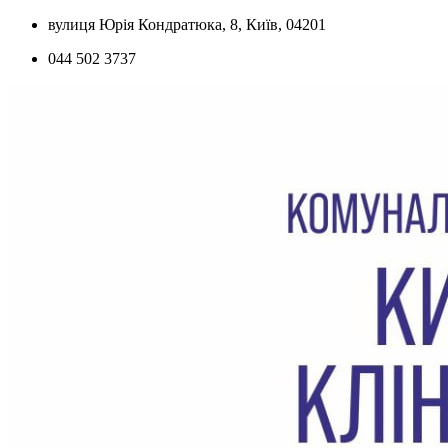
Skip
вулиця Юрія Кондратюка, 8, Київ, 04201
to
044 502 3737
content