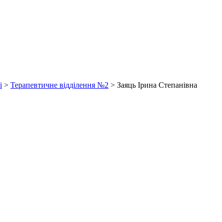
і
>
Терапевтичне відділення №2
>
Заяць Ірина Степанівна