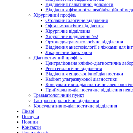
Відділення паліативної доломоги
Відділення фізичної та реабілітаційної ме
Хірургічний профіль
Отоларингологічне відділення
Офтальмологічне відділення
Хірургічне відділення
Хірургічне відділення №2
Ортопедо-травматологічне відділення
Відділення анестезіології з ліжками для ін
Лікарняний банк крові
Діагностичний профіль
Централізована клініко-діагностична лабор
Рентгенологічне відділення
Відділення ендоскопічної діагностики
Кабінет ультразвукової діагностики
Консультативно-діагностичне алергологічн
Приймально-діагностичне відділення неві
Травматологічний пункт
Гастроенторологічне відділення
Консультативно-діагностичне відділення
Лікарі
Послуги
Новини
Контакти
Для пацієнтів