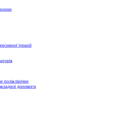
дицини
тенсивної терапії
аторія
е поліклінічне
дкладної допомоги