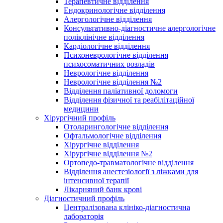
Терапевтичне відділення
Ендокринологічне відділення
Алергологічне відділення
Консультативно-діагностичне алергологічне
поліклінічне відділення
Кардіологічне відділення
Психоневрологічне відділення
психосоматичних розладів
Неврологічне відділення
Неврологічне відділення №2
Відділення паліативної доломоги
Відділення фізичної та реабілітаційної
медицини
Хірургічний профіль
Отоларингологічне відділення
Офтальмологічне відділення
Хірургічне відділення
Хірургічне відділення №2
Ортопедо-травматологічне відділення
Відділення анестезіології з ліжками для
інтенсивної терапії
Лікарняний банк крові
Діагностичний профіль
Централізована клініко-діагностична
лабораторія