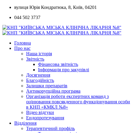
Skip
вулиця Юрія Кондратюка, 8, Київ, 04201
to
044 502 3737
content
Головна
Про нас
Наша історія
Звітність
Фінансова звітність
Інформація про закупівлі
Досягнення
Благодійність
Залишки препаратів
Антикорупційна програма
Організація роботи експертних команд з
оцінювання повсякденного функціонування особи
в КНП «КМКЛ №8»
Відео відгуки
Ендопротезування
Відділення
Терапевтичний профіль