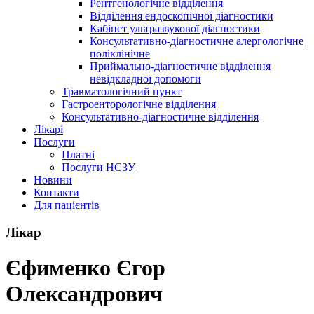
Рентгенологічне відділення
Відділення ендоскопічної діагностики
Кабінет ультразвукової діагностики
Консультативно-діагностичне алергологічне
поліклінічне
Приймально-діагностичне відділення
невідкладної допомоги
Травматологічний пункт
Гастроенторологічне відділення
Консультативно-діагностичне відділення
Лікарі
Послуги
Платні
Послуги НСЗУ
Новини
Контакти
Для пацієнтів
Лікар
Єфименко Єгор
Олександрович