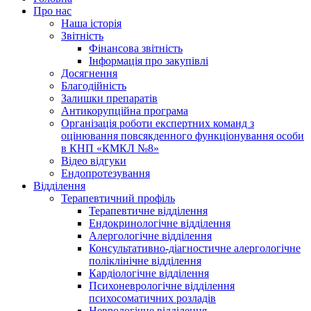
Про нас
Наша історія
Звітність
Фінансова звітність
Інформація про закупівлі
Досягнення
Благодійність
Залишки препаратів
Антикорупційна програма
Організація роботи експертних команд з
оцінювання повсякденного функціонування особи
в КНП «КМКЛ №8»
Відео відгуки
Ендопротезування
Відділення
Терапевтичний профіль
Терапевтичне відділення
Ендокринологічне відділення
Алергологічне відділення
Консультативно-діагностичне алергологічне
поліклінічне відділення
Кардіологічне відділення
Психоневрологічне відділення
психосоматичних розладів
Неврологічне відділення