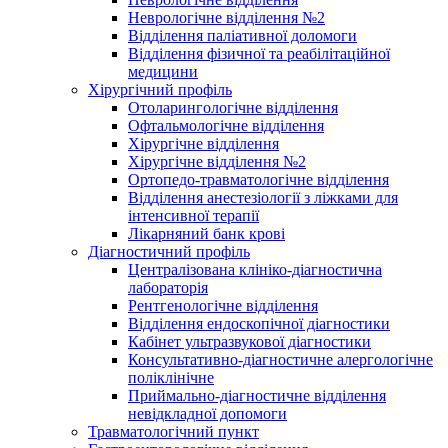
Неврологічне відділення №2
Відділення паліативної доломоги
Відділення фізичної та реабілітаційної
медицини
Хірургічний профіль
Отоларингологічне відділення
Офтальмологічне відділення
Хірургічне відділення
Хірургічне відділення №2
Ортопедо-травматологічне відділення
Відділення анестезіології з ліжками для
інтенсивної терапії
Лікарняний банк крові
Діагностичний профіль
Централізована клініко-діагностична
лабораторія
Рентгенологічне відділення
Відділення ендоскопічної діагностики
Кабінет ультразвукової діагностики
Консультативно-діагностичне алергологічне
поліклінічне
Приймально-діагностичне відділення
невідкладної допомоги
Травматологічний пункт