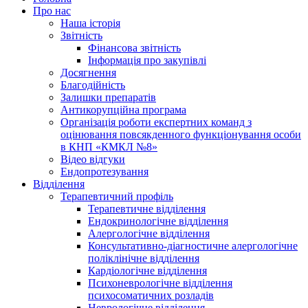
Про нас
Наша історія
Звітність
Фінансова звітність
Інформація про закупівлі
Досягнення
Благодійність
Залишки препаратів
Антикорупційна програма
Організація роботи експертних команд з
оцінювання повсякденного функціонування особи
в КНП «КМКЛ №8»
Відео відгуки
Ендопротезування
Відділення
Терапевтичний профіль
Терапевтичне відділення
Ендокринологічне відділення
Алергологічне відділення
Консультативно-діагностичне алергологічне
поліклінічне відділення
Кардіологічне відділення
Психоневрологічне відділення
психосоматичних розладів
Неврологічне відділення