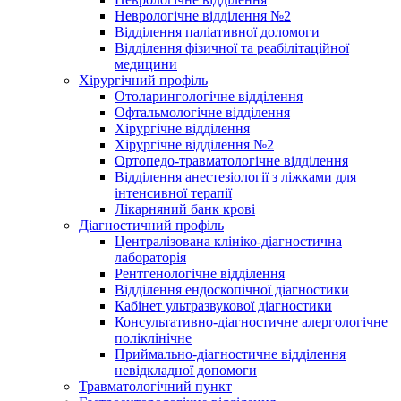
Неврологічне відділення №2
Відділення паліативної доломоги
Відділення фізичної та реабілітаційної
медицини
Хірургічний профіль
Отоларингологічне відділення
Офтальмологічне відділення
Хірургічне відділення
Хірургічне відділення №2
Ортопедо-травматологічне відділення
Відділення анестезіології з ліжками для
інтенсивної терапії
Лікарняний банк крові
Діагностичний профіль
Централізована клініко-діагностична
лабораторія
Рентгенологічне відділення
Відділення ендоскопічної діагностики
Кабінет ультразвукової діагностики
Консультативно-діагностичне алергологічне
поліклінічне
Приймально-діагностичне відділення
невідкладної допомоги
Травматологічний пункт