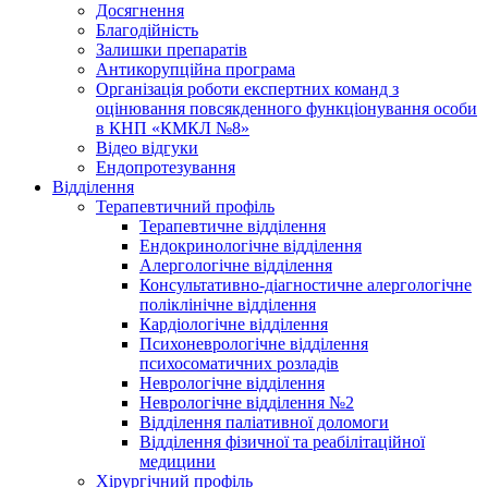
Досягнення
Благодійність
Залишки препаратів
Антикорупційна програма
Організація роботи експертних команд з
оцінювання повсякденного функціонування особи
в КНП «КМКЛ №8»
Відео відгуки
Ендопротезування
Відділення
Терапевтичний профіль
Терапевтичне відділення
Ендокринологічне відділення
Алергологічне відділення
Консультативно-діагностичне алергологічне
поліклінічне відділення
Кардіологічне відділення
Психоневрологічне відділення
психосоматичних розладів
Неврологічне відділення
Неврологічне відділення №2
Відділення паліативної доломоги
Відділення фізичної та реабілітаційної
медицини
Хірургічний профіль