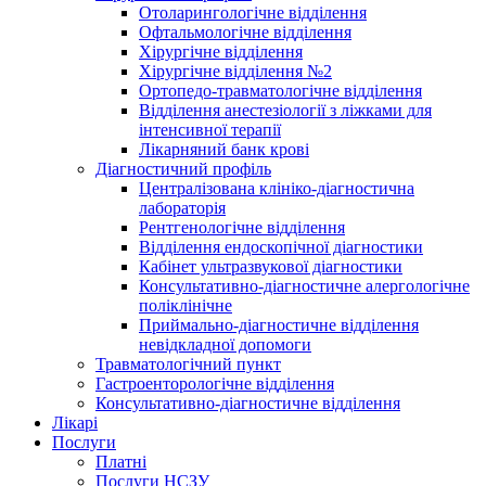
Отоларингологічне відділення
Офтальмологічне відділення
Хірургічне відділення
Хірургічне відділення №2
Ортопедо-травматологічне відділення
Відділення анестезіології з ліжками для
інтенсивної терапії
Лікарняний банк крові
Діагностичний профіль
Централізована клініко-діагностична
лабораторія
Рентгенологічне відділення
Відділення ендоскопічної діагностики
Кабінет ультразвукової діагностики
Консультативно-діагностичне алергологічне
поліклінічне
Приймально-діагностичне відділення
невідкладної допомоги
Травматологічний пункт
Гастроенторологічне відділення
Консультативно-діагностичне відділення
Лікарі
Послуги
Платні
Послуги НСЗУ