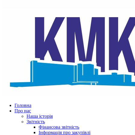
Головна
Про нас
Наша історія
Звітність
Фінансова звітність
Інформація про закупівлі