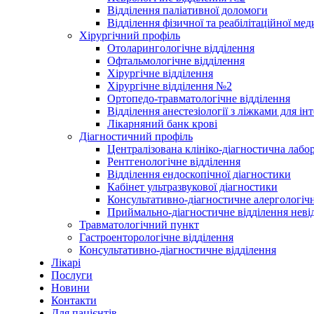
Відділення паліативної доломоги
Відділення фізичної та реабілітаційної ме
Хірургічний профіль
Отоларингологічне відділення
Офтальмологічне відділення
Хірургічне відділення
Хірургічне відділення №2
Ортопедо-травматологічне відділення
Відділення анестезіології з ліжками для ін
Лікарняний банк крові
Діагностичний профіль
Централізована клініко-діагностична лабор
Рентгенологічне відділення
Відділення ендоскопічної діагностики
Кабінет ультразвукової діагностики
Консультативно-діагностичне алергологічн
Приймально-діагностичне відділення неві
Травматологічний пункт
Гастроенторологічне відділення
Консультативно-діагностичне відділення
Лікарі
Послуги
Новини
Контакти
Для пацієнтів