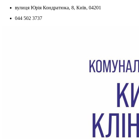
Skip
вулиця Юрія Кондратюка, 8, Київ, 04201
to
044 502 3737
content