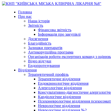
Головна
Про нас
Наша історія
Звітність
Фінансова звітність
Інформація про закупівлі
Досягнення
Благодійність
Залишки препаратів
Антикорупційна програма
Організація роботи експертних команд з оцін
Відео відгуки
Ендопротезування
Відділення
Терапевтичний профіль
Терапевтичне відділення
Ендокринологічне відділення
Алергологічне відділення
Консультативно-діагностичне алергологічн
Кардіологічне відділення
Психоневрологічне відділення психосомат
Неврологічне відділення
Неврологічне відділення №2