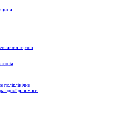
дицини
тенсивної терапії
аторія
е поліклінічне
дкладної допомоги