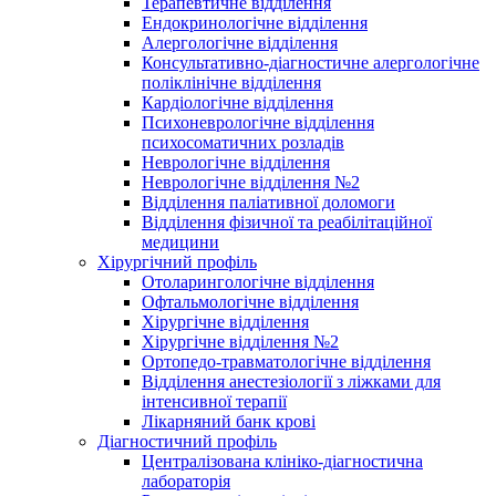
Терапевтичне відділення
Ендокринологічне відділення
Алергологічне відділення
Консультативно-діагностичне алергологічне
поліклінічне відділення
Кардіологічне відділення
Психоневрологічне відділення
психосоматичних розладів
Неврологічне відділення
Неврологічне відділення №2
Відділення паліативної доломоги
Відділення фізичної та реабілітаційної
медицини
Хірургічний профіль
Отоларингологічне відділення
Офтальмологічне відділення
Хірургічне відділення
Хірургічне відділення №2
Ортопедо-травматологічне відділення
Відділення анестезіології з ліжками для
інтенсивної терапії
Лікарняний банк крові
Діагностичний профіль
Централізована клініко-діагностична
лабораторія