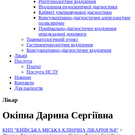
Рентгенологічне відділення
Відділення ендоскопічної діагностики
Кабінет ультразвукової діагностики
Консультативно-діагностичне алергологічне
поліклінічне
Приймально-діагностичне відділення
невідкладної допомоги
Травматологічний пункт
Гастроенторологічне відділення
Консультативно-діагностичне відділення
Лікарі
Послуги
Платні
Послуги НСЗУ
Новини
Контакти
Для пацієнтів
Лікар
Окіпна Дарина Сергіївна
КНП "КИЇВСЬКА МІСЬКА КЛІНІЧНА ЛІКАРНЯ №8"
>