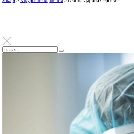
Лікарі
>
Хірургічне віділення
>
Окіпна Дарина Сергіївна
Пошук:
Пошук