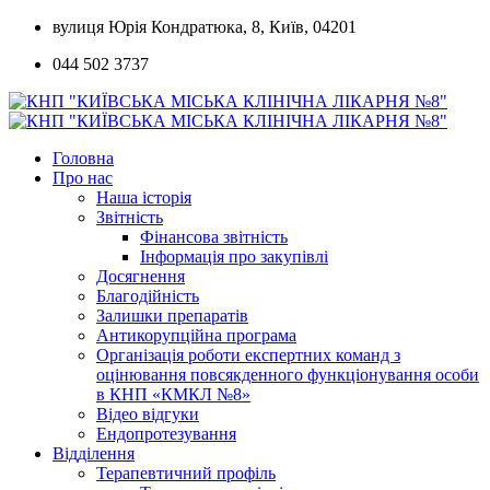
Skip
вулиця Юрія Кондратюка, 8, Київ, 04201
to
044 502 3737
content
Головна
Про нас
Наша історія
Звітність
Фінансова звітність
Інформація про закупівлі
Досягнення
Благодійність
Залишки препаратів
Антикорупційна програма
Організація роботи експертних команд з
оцінювання повсякденного функціонування особи
в КНП «КМКЛ №8»
Відео відгуки
Ендопротезування
Відділення
Терапевтичний профіль