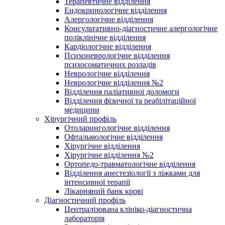
Терапевтичне відділення
Ендокринологічне відділення
Алергологічне відділення
Консультативно-діагностичне алергологічне
поліклінічне відділення
Кардіологічне відділення
Психоневрологічне відділення
психосоматичних розладів
Неврологічне відділення
Неврологічне відділення №2
Відділення паліативної доломоги
Відділення фізичної та реабілітаційної
медицини
Хірургічний профіль
Отоларингологічне відділення
Офтальмологічне відділення
Хірургічне відділення
Хірургічне відділення №2
Ортопедо-травматологічне відділення
Відділення анестезіології з ліжками для
інтенсивної терапії
Лікарняний банк крові
Діагностичний профіль
Централізована клініко-діагностична
лабораторія