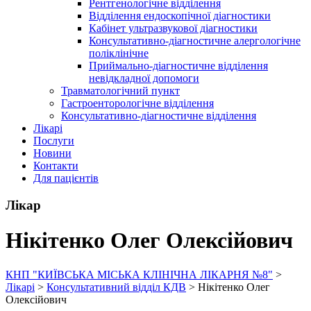
Рентгенологічне відділення
Відділення ендоскопічної діагностики
Кабінет ультразвукової діагностики
Консультативно-діагностичне алергологічне
поліклінічне
Приймально-діагностичне відділення
невідкладної допомоги
Травматологічний пункт
Гастроенторологічне відділення
Консультативно-діагностичне відділення
Лікарі
Послуги
Новини
Контакти
Для пацієнтів
Лікар
Нікітенко Олег Олексійович
КНП "КИЇВСЬКА МІСЬКА КЛІНІЧНА ЛІКАРНЯ №8"
>
Лікарі
>
Консультативний відділ КДВ
>
Нікітенко Олег
Олексійович