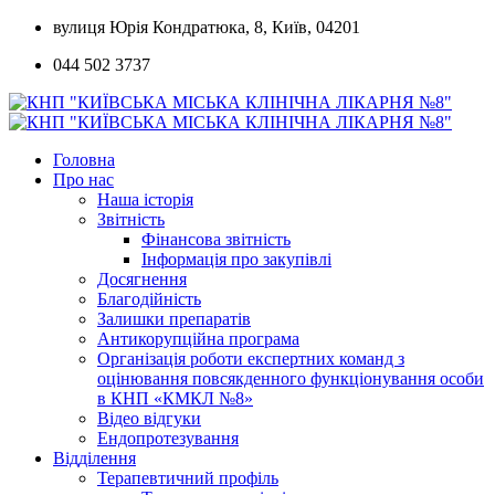
Skip
вулиця Юрія Кондратюка, 8, Київ, 04201
to
044 502 3737
content
Головна
Про нас
Наша історія
Звітність
Фінансова звітність
Інформація про закупівлі
Досягнення
Благодійність
Залишки препаратів
Антикорупційна програма
Організація роботи експертних команд з
оцінювання повсякденного функціонування особи
в КНП «КМКЛ №8»
Відео відгуки
Ендопротезування
Відділення
Терапевтичний профіль