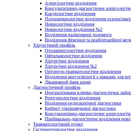
Алергологічне відділення
Консультативно-діагностичне алергологічн
Кардіологічне відділення
Психоневрологічне відділення психосомат
Неврологічне відділення
Неврологічне відділення №2
Відділення паліативної доломоги
Відділення фізичної та реабілітаційної ме
Хірургічний профіль
Отоларингологічне відділення
Офтальмологічне відділення
Хірургічне відділення
Хірургічне відділення №2
Ортопедо-травматологічне відділення
Відділення анестезіології з ліжками для ін
Лікарняний банк крові
Діагностичний профіль
Централізована клініко-діагностична лабор
Рентгенологічне відділення
Відділення ендоскопічної діагностики
Кабінет ультразвукової діагностики
Консультативно-діагностичне алергологічн
Приймально-діагностичне відділення неві
Травматологічний пункт
Гастроенторологічне відділення