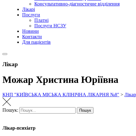
Консультативно-діагностичне відділення
Лікарі
Послуги
Платні
Послуги НСЗУ
Новини
Контакти
Для пацієнтів
Лікар
Можар Христина Юріївна
КНП "КИЇВСЬКА МІСЬКА КЛІНІЧНА ЛІКАРНЯ №8"
>
Лікар
Пошук:
Пошук
Лікар-психіатр