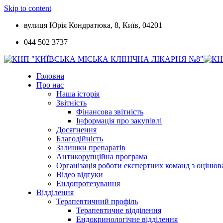
Skip to content
вулиця Юрія Кондратюка, 8, Київ, 04201
044 502 3737
Головна
Про нас
Наша історія
Звітність
Фінансова звітність
Інформація про закупівлі
Досягнення
Благодійність
Залишки препаратів
Антикорупційна програма
Організація роботи експертних команд з оцін
Відео відгуки
Ендопротезування
Відділення
Терапевтичний профіль
Терапевтичне відділення
Ендокринологічне відділення