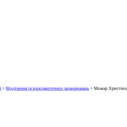
і
>
Відділення психосоматичних захворювань
>
Можар Христина