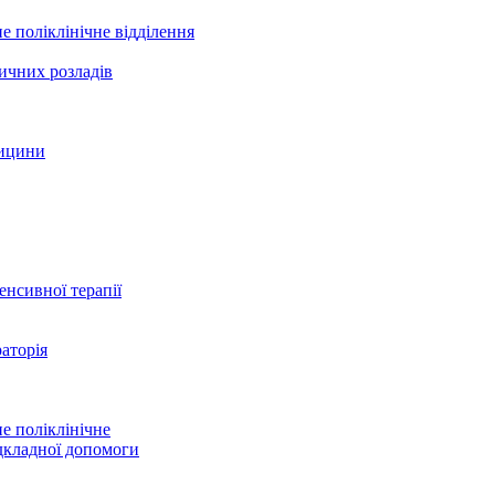
е поліклінічне відділення
ичних розладів
дицини
тенсивної терапії
аторія
е поліклінічне
дкладної допомоги