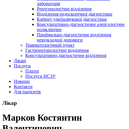
лабораторія
Рентгенологічне відділення
Відділення ендоскопічної діагностики
Кабінет ультразвукової діагностики
Консультативно-діагностичне алергологічне
поліклінічне
Приймально-діагностичне відділення
невідкладної допомоги
Травматологічний пункт
Гастроенторологічне відділення
Консультативно-діагностичне відділення
Лікарі
Послуги
Платні
Послуги НСЗУ
Новини
Контакти
Для пацієнтів
Лікар
Марков Костянтин
Валентинович