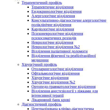
Терапевтичний профіль
Терапевтичне відділення
Ендокринологічне відділення
Алергологічне відділення
Консультативно-діагностичне алергологічне
поліклінічне відділення
Кардіологічне відділення
Психоневрологічне відділення
психосоматичних розладів
Неврологічне відділення
Неврологічне відділення №2
Відділення паліативної доломоги
Відділення фізичної та реабілітаційної
медицини
Хірургічний профіль
Отоларингологічне відділення
Офтальмологічне відділення
Хірургічне відділення
Хірургічне відділення №2
Ортопедо-травматологічне відділення
Відділення анестезіології з ліжками для
інтенсивної терапії
Лікарняний банк крові
Діагностичний профіль
Централізована клініко-діагностична