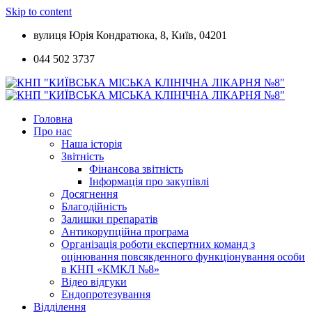
Skip to content
вулиця Юрія Кондратюка, 8, Київ, 04201
044 502 3737
Головна
Про нас
Наша історія
Звітність
Фінансова звітність
Інформація про закупівлі
Досягнення
Благодійність
Залишки препаратів
Антикорупційна програма
Організація роботи експертних команд з
оцінювання повсякденного функціонування особи
в КНП «КМКЛ №8»
Відео відгуки
Ендопротезування
Відділення