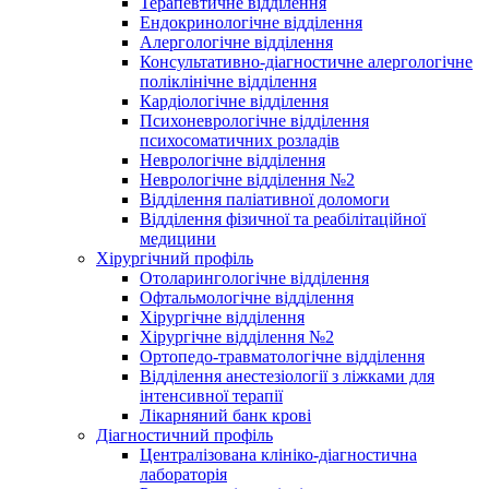
Терапевтичне відділення
Ендокринологічне відділення
Алергологічне відділення
Консультативно-діагностичне алергологічне
поліклінічне відділення
Кардіологічне відділення
Психоневрологічне відділення
психосоматичних розладів
Неврологічне відділення
Неврологічне відділення №2
Відділення паліативної доломоги
Відділення фізичної та реабілітаційної
медицини
Хірургічний профіль
Отоларингологічне відділення
Офтальмологічне відділення
Хірургічне відділення
Хірургічне відділення №2
Ортопедо-травматологічне відділення
Відділення анестезіології з ліжками для
інтенсивної терапії
Лікарняний банк крові
Діагностичний профіль
Централізована клініко-діагностична
лабораторія