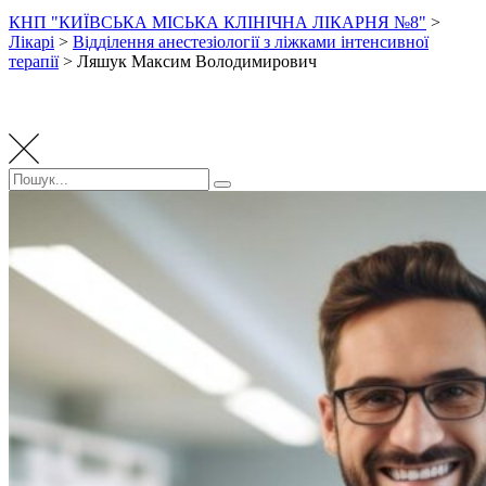
КНП "КИЇВСЬКА МІСЬКА КЛІНІЧНА ЛІКАРНЯ №8"
>
Лікарі
>
Відділення анестезіології з ліжками інтенсивної
терапії
>
Ляшук Максим Володимирович
Пошук:
Пошук