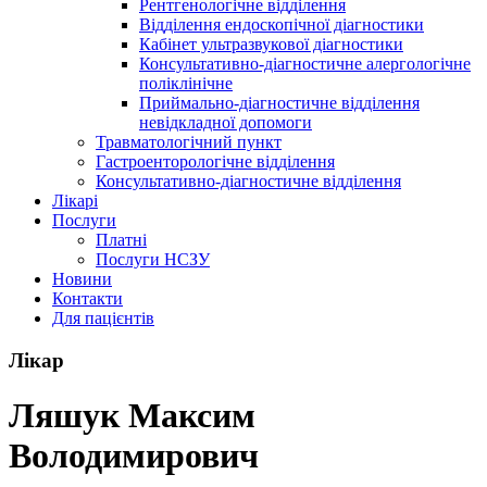
Рентгенологічне відділення
Відділення ендоскопічної діагностики
Кабінет ультразвукової діагностики
Консультативно-діагностичне алергологічне
поліклінічне
Приймально-діагностичне відділення
невідкладної допомоги
Травматологічний пункт
Гастроенторологічне відділення
Консультативно-діагностичне відділення
Лікарі
Послуги
Платні
Послуги НСЗУ
Новини
Контакти
Для пацієнтів
Лікар
Ляшук Максим
Володимирович