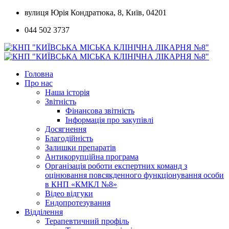
Skip
вулиця Юрія Кондратюка, 8, Київ, 04201
to
044 502 3737
content
Головна
Про нас
Наша історія
Звітність
Фінансова звітність
Інформація про закупівлі
Досягнення
Благодійність
Залишки препаратів
Антикорупційна програма
Організація роботи експертних команд з
оцінювання повсякденного функціонування особи
в КНП «КМКЛ №8»
Відео відгуки
Ендопротезування
Відділення
Терапевтичний профіль