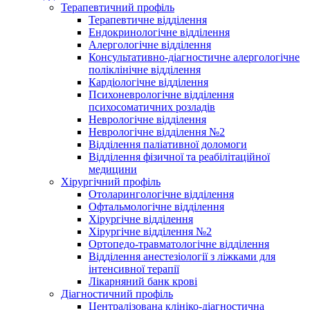
Терапевтичний профіль
Терапевтичне відділення
Ендокринологічне відділення
Алергологічне відділення
Консультативно-діагностичне алергологічне
поліклінічне відділення
Кардіологічне відділення
Психоневрологічне відділення
психосоматичних розладів
Неврологічне відділення
Неврологічне відділення №2
Відділення паліативної доломоги
Відділення фізичної та реабілітаційної
медицини
Хірургічний профіль
Отоларингологічне відділення
Офтальмологічне відділення
Хірургічне відділення
Хірургічне відділення №2
Ортопедо-травматологічне відділення
Відділення анестезіології з ліжками для
інтенсивної терапії
Лікарняний банк крові
Діагностичний профіль
Централізована клініко-діагностична