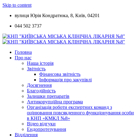
Skip to content
вулиця Юрія Кондратюка, 8, Київ, 04201
044 502 3737
Головна
Про нас
Наша історія
Звітність
Фінансова звітність
Інформація про закупівлі
Досягнення
Благодійність
Залишки препаратів
Антикорупційна програма
Організація роботи експертних команд з
оцінювання повсякденного функціонування особи
в КНП «КМКЛ №8»
Відео відгуки
Ендопротезування
Відділення