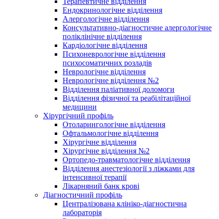
Терапевтичне відділення
Ендокринологічне відділення
Алергологічне відділення
Консультативно-діагностичне алергологічне
поліклінічне відділення
Кардіологічне відділення
Психоневрологічне відділення
психосоматичних розладів
Неврологічне відділення
Неврологічне відділення №2
Відділення паліативної доломоги
Відділення фізичної та реабілітаційної
медицини
Хірургічний профіль
Отоларингологічне відділення
Офтальмологічне відділення
Хірургічне відділення
Хірургічне відділення №2
Ортопедо-травматологічне відділення
Відділення анестезіології з ліжками для
інтенсивної терапії
Лікарняний банк крові
Діагностичний профіль
Централізована клініко-діагностична
лабораторія