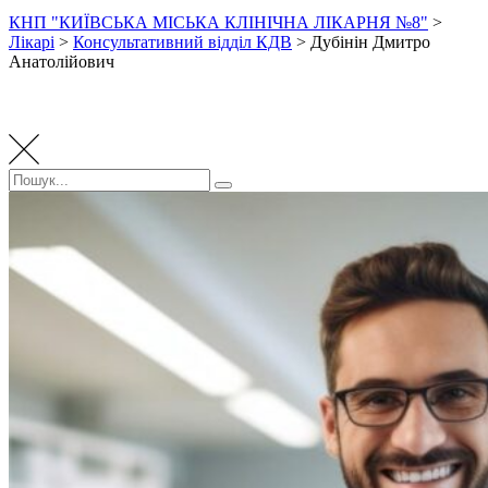
КНП "КИЇВСЬКА МІСЬКА КЛІНІЧНА ЛІКАРНЯ №8"
>
Лікарі
>
Консультативний відділ КДВ
>
Дубінін Дмитро
Анатолійович
Пошук:
Пошук