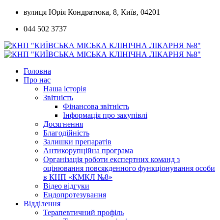
Skip
вулиця Юрія Кондратюка, 8, Київ, 04201
to
044 502 3737
content
Головна
Про нас
Наша історія
Звітність
Фінансова звітність
Інформація про закупівлі
Досягнення
Благодійність
Залишки препаратів
Антикорупційна програма
Організація роботи експертних команд з
оцінювання повсякденного функціонування особи
в КНП «КМКЛ №8»
Відео відгуки
Ендопротезування
Відділення
Терапевтичний профіль