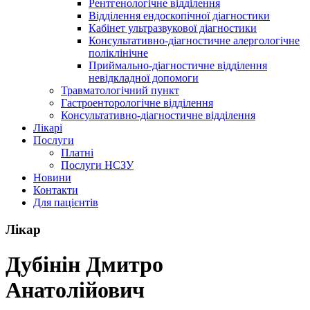
Рентгенологічне відділення
Відділення ендоскопічної діагностики
Кабінет ультразвукової діагностики
Консультативно-діагностичне алергологічне
поліклінічне
Приймально-діагностичне відділення
невідкладної допомоги
Травматологічний пункт
Гастроенторологічне відділення
Консультативно-діагностичне відділення
Лікарі
Послуги
Платні
Послуги НСЗУ
Новини
Контакти
Для пацієнтів
Лікар
Дубінін Дмитро
Анатолійович